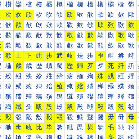
欐
欑
欒
欓
欔
欕
欖
欗
欘
欙
欚
欛
欜
欝
欠
次
欢
欣
欤
欥
欦
欧
欨
欩
欪
欫
欬
欭
欰
欱
欲
欳
欴
欵
欶
欷
欸
欹
欺
欻
欼
欽
歀
歁
歂
歃
歄
歅
歆
歇
歈
歉
歊
歋
歌
歍
歐
歑
歒
歓
歔
歕
歖
歗
歘
歙
歚
歛
歜
歝
歠
歡
止
正
此
步
武
歧
歨
歩
歪
歫
歬
歭
歰
歱
歲
歳
歴
歵
歶
歷
歸
歹
歺
死
歼
歽
殀
殁
殂
殃
殄
殅
殆
殇
殈
殉
殊
残
殌
殍
殐
殑
殒
殓
殔
殕
殖
殗
殘
殙
殚
殛
殜
殝
殠
殡
殢
殣
殤
殥
殦
殧
殨
殩
殪
殫
殬
殭
殰
殱
殲
殳
殴
段
殶
殷
殸
殹
殺
殻
殼
殽
毀
毁
毂
毃
毄
毅
毆
毇
毈
毉
毊
毋
毌
母
毐
毑
毒
毓
比
毕
毖
毗
毘
毙
毚
毛
毜
毝
毠
毡
毢
毣
毤
毥
毦
毧
毨
毩
毪
毫
毬
毭