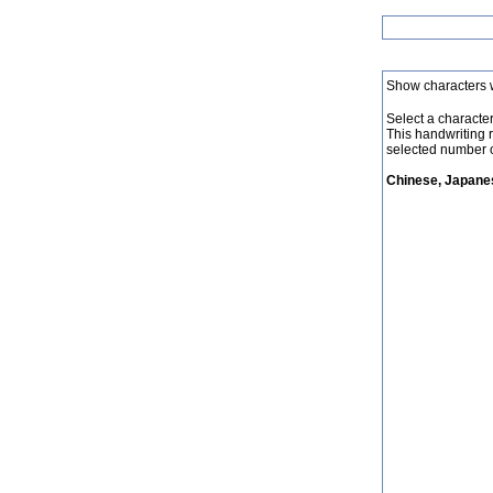
Show characters 
Select a character 
This handwriting 
selected number o
Chinese, Japanes