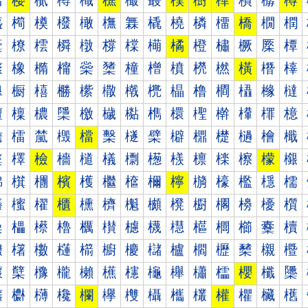
樰
樱
樲
樳
樴
樵
樶
樷
樸
樹
樺
樻
樼
樽
橀
橁
橂
橃
橄
橅
橆
橇
橈
橉
橊
橋
橌
橍
橐
橑
橒
橓
橔
橕
橖
橗
橘
橙
橚
橛
橜
橝
橠
橡
橢
橣
橤
橥
橦
橧
橨
橩
橪
橫
橬
橭
橰
橱
橲
橳
橴
橵
橶
橷
橸
橹
橺
橻
橼
橽
檀
檁
檂
檃
檄
檅
檆
檇
檈
檉
檊
檋
檌
檍
檐
檑
檒
檓
檔
檕
檖
檗
檘
檙
檚
檛
檜
檝
檠
檡
檢
檣
檤
檥
檦
檧
檨
檩
檪
檫
檬
檭
檰
檱
檲
檳
檴
檵
檶
檷
檸
檹
檺
檻
檼
檽
櫀
櫁
櫂
櫃
櫄
櫅
櫆
櫇
櫈
櫉
櫊
櫋
櫌
櫍
櫐
櫑
櫒
櫓
櫔
櫕
櫖
櫗
櫘
櫙
櫚
櫛
櫜
櫝
櫠
櫡
櫢
櫣
櫤
櫥
櫦
櫧
櫨
櫩
櫪
櫫
櫬
櫭
櫰
櫱
櫲
櫳
櫴
櫵
櫶
櫷
櫸
櫹
櫺
櫻
櫼
櫽
欀
欁
欂
欃
欄
欅
欆
欇
欈
欉
權
欋
欌
欍