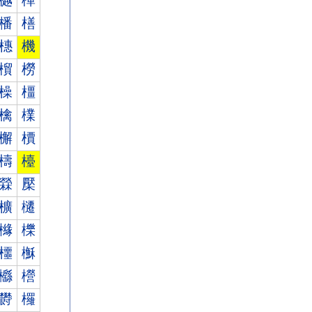
樾
樿
橎
橏
橞
機
橮
橯
橾
橿
檎
檏
檞
檟
檮
檯
檾
檿
櫎
櫏
櫞
櫟
櫮
櫯
櫾
櫿
欎
欏