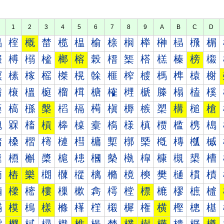
1
2
3
4
5
6
7
8
9
A
B
C
D
榀
榁
概
榃
榄
榅
榆
榇
榈
榉
榊
榋
榌
榍
榐
榑
榒
榓
榔
榕
榖
榗
榘
榙
榚
榛
榜
榝
榠
榡
榢
榣
榤
榥
榦
榧
榨
榩
榪
榫
榬
榭
榰
榱
榲
榳
榴
榵
榶
榷
榸
榹
榺
榻
榼
榽
槀
槁
槂
槃
槄
槅
槆
槇
槈
槉
槊
構
槌
槍
槐
槑
槒
槓
槔
槕
槖
槗
様
槙
槚
槛
槜
槝
槠
槡
槢
槣
槤
槥
槦
槧
槨
槩
槪
槫
槬
槭
槰
槱
槲
槳
槴
槵
槶
槷
槸
槹
槺
槻
槼
槽
樀
樁
樂
樃
樄
樅
樆
樇
樈
樉
樊
樋
樌
樍
樐
樑
樒
樓
樔
樕
樖
樗
樘
標
樚
樛
樜
樝
樠
模
樢
樣
樤
樥
樦
樧
樨
権
横
樫
樬
樭