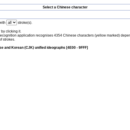
Select a Chinese character
with
stroke(s).
by clicking it.
recognition application recognises 4354 Chinese characters (yellow marked) depe
f strokes.
e and Korean (CJK) unified ideographs [4E00 - 9FFF]