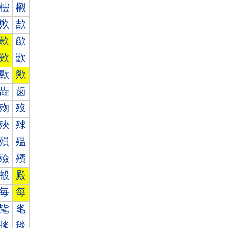
欞
欟
欮
欯
款
欿
歎
歏
歞
歟
歮
歯
歾
歿
殎
殏
殞
殟
殮
殯
殾
殿
毎
每
毞
毟
毮
毯