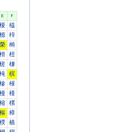
E
F
榎
榏
榞
榟
榮
榯
榾
榿
槎
槏
槞
槟
槮
槯
槾
槿
樎
樏
樞
樟
樮
樯