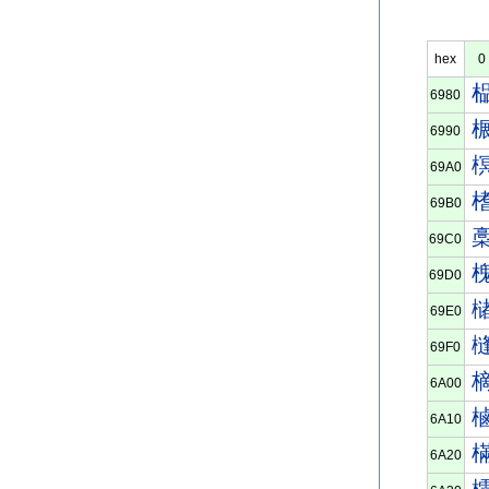
hex
0
6980
6990
69A0
69B0
69C0
69D0
69E0
69F0
6A00
6A10
6A20