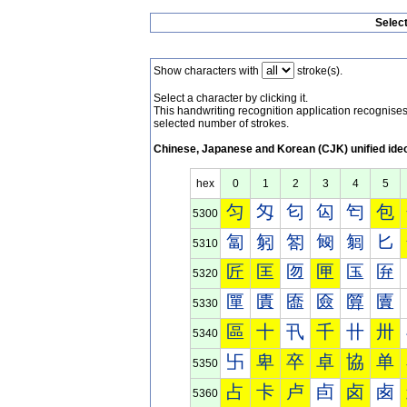
Selec
Show characters with
stroke(s).
Select a character by clicking it.
This handwriting recognition application recognis
selected number of strokes.
Chinese, Japanese and Korean (CJK) unified ide
hex
0
1
2
3
4
5
匀
匁
匂
匃
匄
包
5300
匐
匑
匒
匓
匔
匕
5310
匠
匡
匢
匣
匤
匥
5320
匰
匱
匲
匳
匴
匵
5330
區
十
卂
千
卄
卅
5340
卐
卑
卒
卓
協
单
5350
占
卡
卢
卣
卤
卥
5360