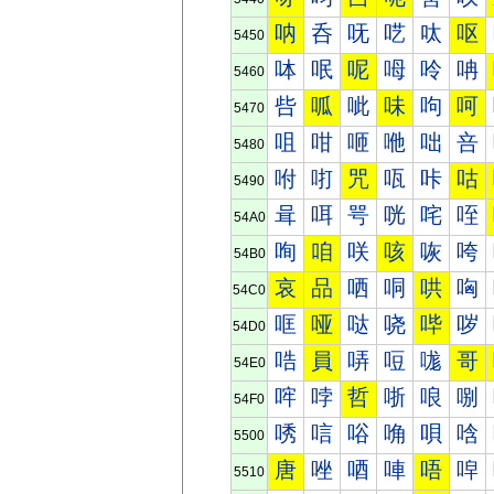
呐
呑
呒
呓
呔
呕
5450
呠
呡
呢
呣
呤
呥
5460
呰
呱
呲
味
呴
呵
5470
咀
咁
咂
咃
咄
咅
5480
咐
咑
咒
咓
咔
咕
5490
咠
咡
咢
咣
咤
咥
54A0
咰
咱
咲
咳
咴
咵
54B0
哀
品
哂
哃
哄
哅
54C0
哐
哑
哒
哓
哔
哕
54D0
哠
員
哢
哣
哤
哥
54E0
哰
哱
哲
哳
哴
哵
54F0
唀
唁
唂
唃
唄
唅
5500
唐
唑
唒
唓
唔
唕
5510