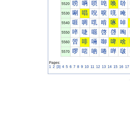
唠
唡
唢
唣
唤
唥
5520
唰
唱
唲
唳
唴
唵
5530
啀
啁
啂
啃
啄
啅
5540
啐
啑
啒
啓
啔
啕
5550
啠
啡
啢
啣
啤
啥
5560
啰
啱
啲
啳
啴
啵
5570
Pages:
1
2
[3]
4
5
6
7
8
9
10
11
12
13
14
15
16
17