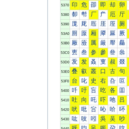
印
危
卲
即
却
卵
5370
厀
厁
厂
厃
厄
厅
5380
厐
厑
厒
厓
厔
厕
5390
厠
厡
厢
厣
厤
厥
53A0
厰
厱
厲
厳
厴
厵
53B0
叀
叁
参
參
叄
叅
53C0
叐
发
叒
叓
叔
叕
53D0
叠
叡
叢
口
古
句
53E0
台
叱
史
右
叴
叵
53F0
吀
吁
吂
吃
各
吅
5400
吐
向
吒
吓
吔
吕
5410
吠
吡
吢
吣
吤
吥
5420
吰
吱
吲
吳
吴
吵
5430
呀
呁
呂
呃
呄
呅
5440