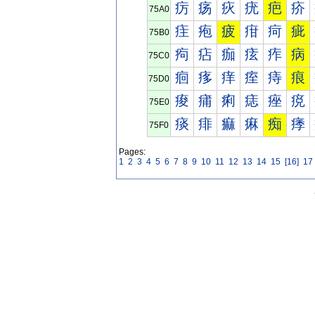
疠
疡
疢
疣
疤
疥
75A0
疰
疱
疲
疳
疴
疵
75B0
痀
痁
痂
痃
痄
病
75C0
痐
痑
痒
痓
痔
痕
75D0
痠
痡
痢
痣
痤
痥
75E0
痰
痱
痲
痳
痴
痵
75F0
Pages:
1
2
3
4
5
6
7
8
9
10
11
12
13
14
15
[16]
17