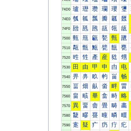
瓐
瓑
瓒
瓓
瓔
瓕
74D0
瓠
瓡
瓢
瓣
瓤
瓥
74E0
瓰
瓱
瓲
瓳
瓴
瓵
74F0
甀
甁
甂
甃
甄
甅
7500
甐
甑
甒
甓
甔
甕
7510
甠
甡
產
産
甤
甥
7520
田
由
甲
申
甴
电
7530
畀
畁
畂
畃
畄
畅
7540
畐
畑
畒
畓
畔
畕
7550
畠
畡
畢
畣
畤
略
7560
異
畱
畲
畳
畴
畵
7570
疀
疁
疂
疃
疄
疅
7580
疐
疑
疒
疓
疔
疕
7590