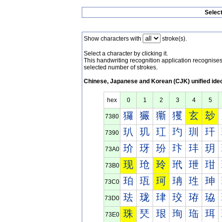
Selec
Show characters with
stroke(s).
Select a character by clicking it.
This handwriting recognition application recognis
selected number of strokes.
Chinese, Japanese and Korean (CJK) unified ide
hex
0
1
2
3
4
5
玀
玁
玂
玃
玄
玅
7380
玐
玑
玒
玓
玔
玕
7390
玠
玡
玢
玣
玤
玥
73A0
现
玱
玲
玳
玴
玵
73B0
珀
珁
珂
珃
珄
珅
73C0
珐
珑
珒
珓
珔
珕
73D0
珠
珡
珢
珣
珤
珥
73E0