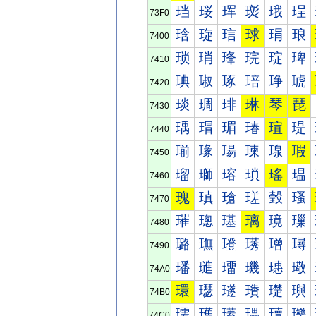
珰
珱
珲
珳
珴
珵
73F0
琀
琁
琂
球
琄
琅
7400
琐
琑
琒
琓
琔
琕
7410
琠
琡
琢
琣
琤
琥
7420
琰
琱
琲
琳
琴
琵
7430
瑀
瑁
瑂
瑃
瑄
瑅
7440
瑐
瑑
瑒
瑓
瑔
瑕
7450
瑠
瑡
瑢
瑣
瑤
瑥
7460
瑰
瑱
瑲
瑳
瑴
瑵
7470
璀
璁
璂
璃
璄
璅
7480
璐
璑
璒
璓
璔
璕
7490
璠
璡
璢
璣
璤
璥
74A0
環
璱
璲
璳
璴
璵
74B0
瓀
瓁
瓂
瓃
瓄
瓅
74C0