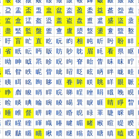
皰
皱
皲
皳
皴
皵
皶
皷
皸
皹
皺
皻
皼
皽
盀
盁
盂
盃
盄
盅
盆
盇
盈
盉
益
盋
盌
盍
盐
监
盒
盓
盔
盕
盖
盗
盘
盙
盚
盛
盜
盝
盠
盡
盢
監
盤
盥
盦
盧
盨
盩
盪
盫
盬
盭
盰
盱
盲
盳
直
盵
盶
盷
相
盹
盺
盻
盼
盽
眀
省
眂
眃
眄
眅
眆
眇
眈
眉
眊
看
県
眍
眐
眑
眒
眓
眔
眕
眖
眗
眘
眙
眚
眛
眜
眝
眠
眡
眢
眣
眤
眥
眦
眧
眨
眩
眪
眫
眬
眭
眰
眱
眲
眳
眴
眵
眶
眷
眸
眹
眺
眻
眼
眽
着
睁
睂
睃
睄
睅
睆
睇
睈
睉
睊
睋
睌
睍
睐
睑
睒
睓
睔
睕
睖
睗
睘
睙
睚
睛
睜
睝
睠
睡
睢
督
睤
睥
睦
睧
睨
睩
睪
睫
睬
睭
睰
睱
睲
睳
睴
睵
睶
睷
睸
睹
睺
睻
睼
睽
瞀
瞁
瞂
瞃
瞄
瞅
瞆
瞇
瞈
瞉
瞊
瞋
瞌
瞍