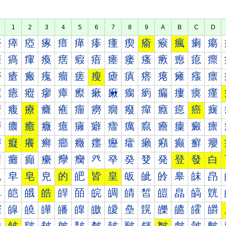
1
2
3
4
5
6
7
8
9
A
B
C
D
瘀
瘁
瘂
瘃
瘄
瘅
瘆
瘇
瘈
瘉
瘊
瘋
瘌
瘍
瘐
瘑
瘒
瘓
瘔
瘕
瘖
瘗
瘘
瘙
瘚
瘛
瘜
瘝
瘠
瘡
瘢
瘣
瘤
瘥
瘦
瘧
瘨
瘩
瘪
瘫
瘬
瘭
瘰
瘱
瘲
瘳
瘴
瘵
瘶
瘷
瘸
瘹
瘺
瘻
瘼
瘽
癀
癁
療
癃
癄
癅
癆
癇
癈
癉
癊
癋
癌
癍
癐
癑
癒
癓
癔
癕
癖
癗
癘
癙
癚
癛
癜
癝
癠
癡
癢
癣
癤
癥
癦
癧
癨
癩
癪
癫
癬
癭
癰
癱
癲
癳
癴
癵
癶
癷
癸
癹
発
登
發
白
皀
皁
皂
皃
的
皅
皆
皇
皈
皉
皊
皋
皌
皍
皐
皑
皒
皓
皔
皕
皖
皗
皘
皙
皚
皛
皜
皝
皠
皡
皢
皣
皤
皥
皦
皧
皨
皩
皪
皫
皬
皭