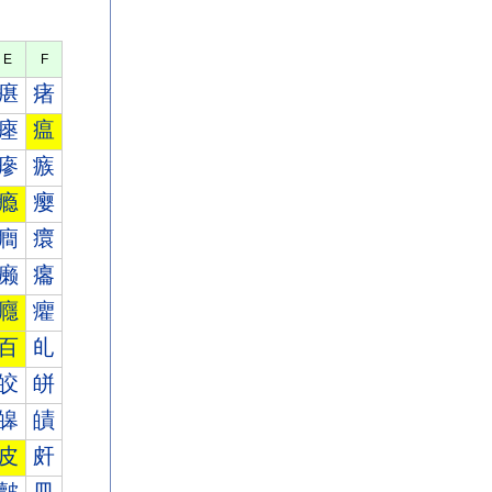
E
F
瘎
瘏
瘞
瘟
瘮
瘯
瘾
瘿
癎
癏
癞
癟
癮
癯
百
癿
皎
皏
皞
皟
皮
皯