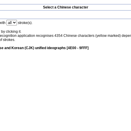
Select a Chinese character
with
stroke(s).
by clicking it.
recognition application recognises 4354 Chinese characters (yellow marked) depe
f strokes.
e and Korean (CJK) unified ideographs [4E00 - 9FFF]