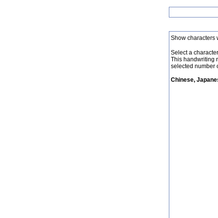
Show characters 
Select a character 
This handwriting 
selected number o
Chinese, Japanes