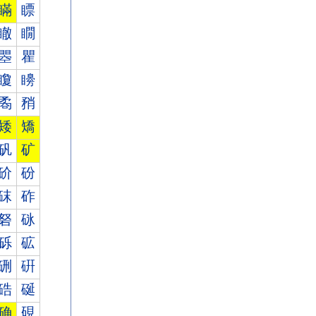
瞞
瞟
瞮
瞯
瞾
瞿
矎
矏
矞
矟
矮
矯
矾
矿
砎
砏
砞
砟
砮
砯
砾
砿
硎
硏
硞
硟
确
硯