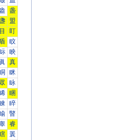
皾
皿
盎
盏
盞
盟
目
盯
盾
盿
眎
眏
眞
真
眮
眯
眾
眿
睎
睏
睞
睟
睮
睯
睾
睿
瞎
瞏