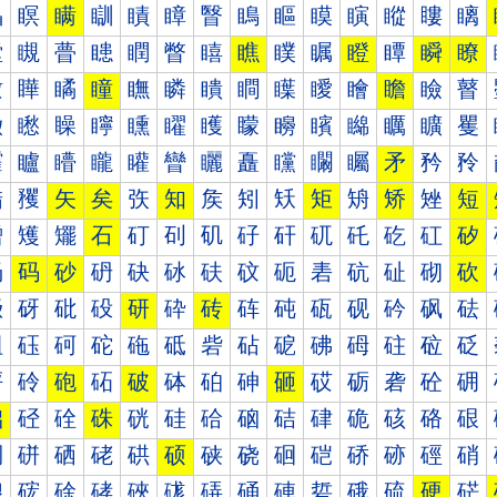
瞐
瞑
瞒
瞓
瞔
瞕
瞖
瞗
瞘
瞙
瞚
瞛
瞜
瞝
瞠
瞡
瞢
瞣
瞤
瞥
瞦
瞧
瞨
瞩
瞪
瞫
瞬
瞭
瞰
瞱
瞲
瞳
瞴
瞵
瞶
瞷
瞸
瞹
瞺
瞻
瞼
瞽
矀
矁
矂
矃
矄
矅
矆
矇
矈
矉
矊
矋
矌
矍
矐
矑
矒
矓
矔
矕
矖
矗
矘
矙
矚
矛
矜
矝
矠
矡
矢
矣
矤
知
矦
矧
矨
矩
矪
矫
矬
短
矰
矱
矲
石
矴
矵
矶
矷
矸
矹
矺
矻
矼
矽
砀
码
砂
砃
砄
砅
砆
砇
砈
砉
砊
砋
砌
砍
砐
砑
砒
砓
研
砕
砖
砗
砘
砙
砚
砛
砜
砝
砠
砡
砢
砣
砤
砥
砦
砧
砨
砩
砪
砫
砬
砭
砰
砱
砲
砳
破
砵
砶
砷
砸
砹
砺
砻
砼
砽
础
硁
硂
硃
硄
硅
硆
硇
硈
硉
硊
硋
硌
硍
硐
硑
硒
硓
硔
硕
硖
硗
硘
硙
硚
硛
硜
硝
硠
硡
硢
硣
硤
硥
硦
硧
硨
硩
硪
硫
硬
硭