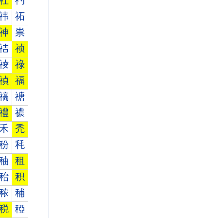
社
礿
祎
祏
神
祟
祮
祯
祾
祿
禎
福
禞
禟
禮
禯
禾
禿
秎
秏
秞
租
秮
积
秾
秿
税
稏