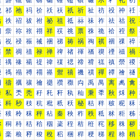
礰
礱
礲
礳
礴
礵
礶
礷
礸
礹
示
礻
礼
礽
祀
祁
祂
祃
祄
祅
祆
祇
祈
祉
祊
祋
祌
祍
祐
祑
祒
祓
祔
祕
祖
祗
祘
祙
祚
祛
祜
祝
祠
祡
祢
祣
祤
祥
祦
祧
票
祩
祪
祫
祬
祭
祰
祱
祲
祳
祴
祵
祶
祷
祸
祹
祺
祻
祼
祽
禀
禁
禂
禃
禄
禅
禆
禇
禈
禉
禊
禋
禌
禍
禐
禑
禒
禓
禔
禕
禖
禗
禘
禙
禚
禛
禜
禝
禠
禡
禢
禣
禤
禥
禦
禧
禨
禩
禪
禫
禬
禭
禰
禱
禲
禳
禴
禵
禶
禷
禸
禹
禺
离
禼
禽
秀
私
秂
秃
秄
秅
秆
秇
秈
秉
秊
秋
秌
种
秐
科
秒
秓
秔
秕
秖
秗
秘
秙
秚
秛
秜
秝
秠
秡
秢
秣
秤
秥
秦
秧
秨
秩
秪
秫
秬
秭
称
秱
秲
秳
秴
秵
秶
秷
秸
秹
秺
移
秼
秽
稀
稁
稂
稃
稄
稅
稆
稇
稈
稉
稊
程
稌
稍