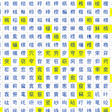
稐
稑
稒
稓
稔
稕
稖
稗
稘
稙
稚
稛
稜
稝
稠
稡
稢
稣
稤
稥
稦
稧
稨
稩
稪
稫
稬
稭
稰
稱
稲
稳
稴
稵
稶
稷
稸
稹
稺
稻
稼
稽
穀
穁
穂
穃
穄
穅
穆
穇
穈
穉
穊
穋
穌
積
穐
穑
穒
穓
穔
穕
穖
穗
穘
穙
穚
穛
穜
穝
穠
穡
穢
穣
穤
穥
穦
穧
穨
穩
穪
穫
穬
穭
穰
穱
穲
穳
穴
穵
究
穷
穸
穹
空
穻
穼
穽
窀
突
窂
窃
窄
窅
窆
窇
窈
窉
窊
窋
窌
窍
窐
窑
窒
窓
窔
窕
窖
窗
窘
窙
窚
窛
窜
窝
窠
窡
窢
窣
窤
窥
窦
窧
窨
窩
窪
窫
窬
窭
窰
窱
窲
窳
窴
窵
窶
窷
窸
窹
窺
窻
窼
窽
竀
竁
竂
竃
竄
竅
竆
竇
竈
竉
竊
立
竌
竍
竐
竑
竒
竓
竔
竕
竖
竗
竘
站
竚
竛
竜
竝
章
竡
竢
竣
竤
童
竦
竧
竨
竩
竪
竫
竬
竭