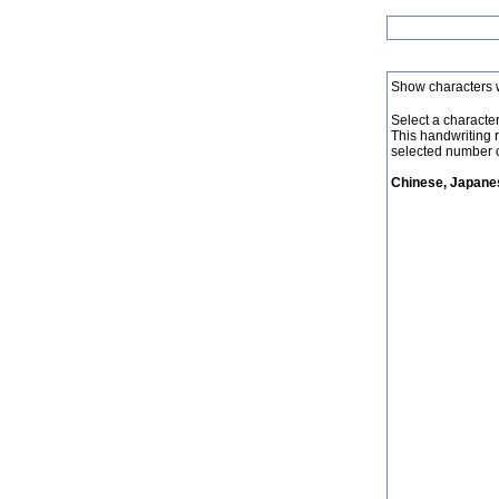
Show characters 
Select a character 
This handwriting 
selected number o
Chinese, Japanes