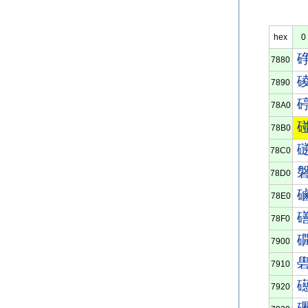
hex
0
7880
7890
78A0
78B0
78C0
78D0
78E0
78F0
7900
7910
7920