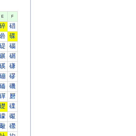
E
F
碎
碏
碞
碟
碮
碯
碾
碿
磎
磏
磞
磟
磮
磯
磾
磿
礎
礏
礞
礟
礮
礯