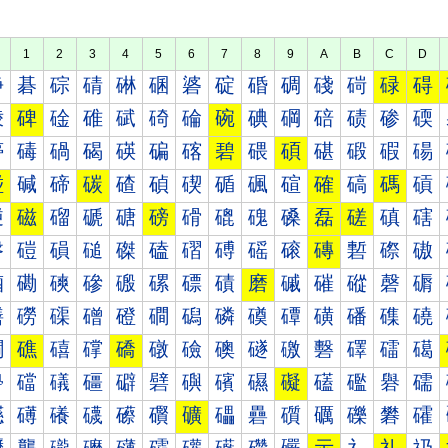
1
2
3
4
5
6
7
8
9
A
B
C
D
碀
碁
碂
碃
碄
碅
碆
碇
碈
碉
碊
碋
碌
碍
碐
碑
碒
碓
碔
碕
碖
碗
碘
碙
碚
碛
碜
碝
碠
碡
碢
碣
碤
碥
碦
碧
碨
碩
碪
碫
碬
碭
碰
碱
碲
碳
碴
碵
碶
碷
碸
碹
確
碻
碼
碽
磀
磁
磂
磃
磄
磅
磆
磇
磈
磉
磊
磋
磌
磍
磐
磑
磒
磓
磔
磕
磖
磗
磘
磙
磚
磛
磜
磝
磠
磡
磢
磣
磤
磥
磦
磧
磨
磩
磪
磫
磬
磭
磰
磱
磲
磳
磴
磵
磶
磷
磸
磹
磺
磻
磼
磽
礀
礁
礂
礃
礄
礅
礆
礇
礈
礉
礊
礋
礌
礍
礐
礑
礒
礓
礔
礕
礖
礗
礘
礙
礚
礛
礜
礝
礠
礡
礢
礣
礤
礥
礦
礧
礨
礩
礪
礫
礬
礭