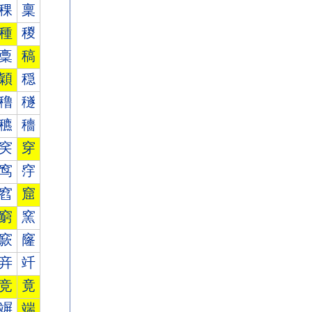
稞
稟
種
稯
稾
稿
穎
穏
穞
穟
穮
穯
穾
穿
窎
窏
窞
窟
窮
窯
窾
窿
竎
竏
竞
竟
竮
端