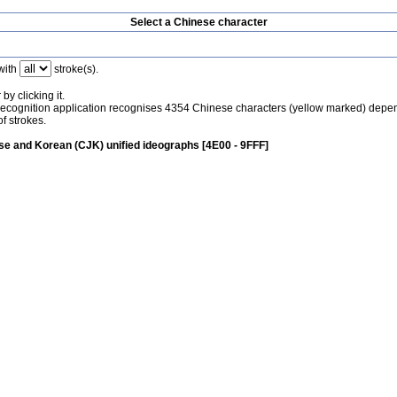
Select a Chinese character
with
stroke(s).
by clicking it.
recognition application recognises 4354 Chinese characters (yellow marked) depe
f strokes.
e and Korean (CJK) unified ideographs [4E00 - 9FFF]