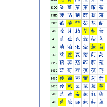
菐
菑
菒
菓
菔
菕
83D0
菠
菡
菢
菣
菤
菥
83E0
菰
菱
菲
菳
菴
菵
83F0
萀
萁
萂
萃
萄
萅
8400
萐
萑
萒
萓
萔
萕
8410
萠
萡
萢
萣
萤
营
8420
萰
萱
萲
萳
萴
萵
8430
葀
葁
葂
葃
葄
葅
8440
葐
葑
葒
葓
葔
葕
8450
葠
葡
葢
董
葤
葥
8460
葰
葱
葲
葳
葴
葵
8470
蒀
蒁
蒂
蒃
蒄
蒅
8480
蒐
蒑
蒒
蒓
蒔
蒕
8490