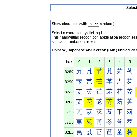
Selec
Show characters with
stroke(s).
Select a character by clicking it.
This handwriting recognition application recognis
selected number of strokes.
Chinese, Japanese and Korean (CJK) unified ide
hex
0
1
2
3
4
5
芀
芁
节
芃
芄
芅
8280
芐
芑
芒
芓
芔
芕
8290
芠
芡
芢
芣
芤
芥
82A0
芰
花
芲
芳
芴
芵
82B0
苀
苁
苂
苃
苄
苅
82C0
苐
苑
苒
苓
苔
苕
82D0
苠
苡
苢
苣
苤
若
82E0