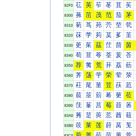
苰
英
苲
苳
苴
苵
82F0
茀
茁
茂
范
茄
茅
8300
茐
茑
茒
茓
茔
茕
8310
茠
茡
茢
茣
茤
茥
8320
茰
茱
茲
茳
茴
茵
8330
荀
荁
荂
荃
荄
荅
8340
荐
荑
荒
荓
荔
荕
8350
荠
荡
荢
荣
荤
荥
8360
荰
荱
荲
荳
荴
荵
8370
莀
莁
莂
莃
莄
莅
8380
莐
莑
莒
莓
莔
莕
8390
莠
莡
莢
莣
莤
莥
83A0
莰
莱
莲
莳
莴
莵
83B0
菀
菁
菂
菃
菄
菅
83C0