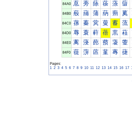
蒠
蒡
蒢
蒣
蒤
蒥
84A0
蒰
蒱
蒲
蒳
蒴
蒵
84B0
蓀
蓁
蓂
蓃
蓄
蓅
84C0
蓐
蓑
蓒
蓓
蓔
蓕
84D0
蓠
蓡
蓢
蓣
蓤
蓥
84E0
蓰
蓱
蓲
蓳
蓴
蓵
84F0
Pages:
1
2
3
4
5
6
7
8
9
10
11
12
13
14
15
16
17