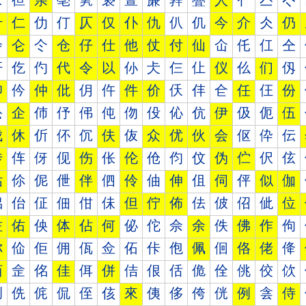
亰
亱
亲
亳
亴
亵
亶
亷
亸
亹
人
亻
亼
亽
什
仁
仂
仃
仄
仅
仆
仇
仈
仉
今
介
仌
仍
仐
仑
仒
仓
仔
仕
他
仗
付
仙
仚
仛
仜
仝
仠
仡
仢
代
令
以
仦
仧
仨
仩
仪
仫
们
仭
仰
仱
仲
仳
仴
仵
件
价
仸
仹
仺
任
仼
份
伀
企
伂
伃
伄
伅
伆
伇
伈
伉
伊
伋
伌
伍
伐
休
伒
伓
伔
伕
伖
众
优
伙
会
伛
伜
伝
传
伡
伢
伣
伤
伥
伦
伧
伨
伩
伪
伫
伬
伭
估
伱
伲
伳
伴
伵
伶
伷
伸
伹
伺
伻
似
伽
佀
佁
佂
佃
佄
佅
但
佇
佈
佉
佊
佋
佌
位
佐
佑
佒
体
佔
何
佖
佗
佘
余
佚
佛
作
佝
你
佡
佢
佣
佤
佥
佦
佧
佨
佩
佪
佫
佬
佭
佰
佱
佲
佳
佴
併
佶
佷
佸
佹
佺
佻
佼
佽
侀
侁
侂
侃
侄
侅
來
侇
侈
侉
侊
例
侌
侍