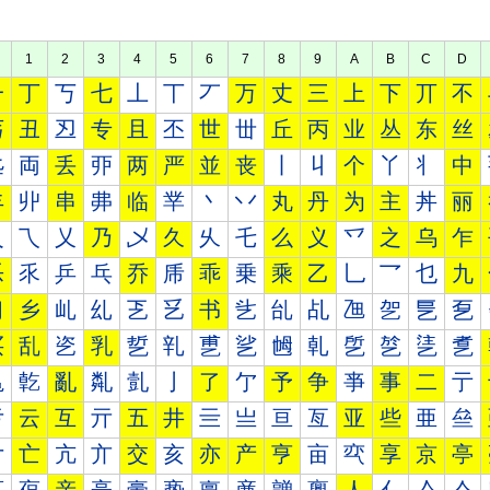
1
2
3
4
5
6
7
8
9
A
B
C
D
一
丁
丂
七
丄
丅
丆
万
丈
三
上
下
丌
不
丐
丑
丒
专
且
丕
世
丗
丘
丙
业
丛
东
丝
丠
両
丢
丣
两
严
並
丧
丨
丩
个
丫
丬
中
丰
丱
串
丳
临
丵
丶
丷
丸
丹
为
主
丼
丽
乀
乁
乂
乃
乄
久
乆
乇
么
义
乊
之
乌
乍
乐
乑
乒
乓
乔
乕
乖
乗
乘
乙
乚
乛
乜
九
习
乡
乢
乣
乤
乥
书
乧
乨
乩
乪
乫
乬
乭
买
乱
乲
乳
乴
乵
乶
乷
乸
乹
乺
乻
乼
乽
亀
亁
亂
亃
亄
亅
了
亇
予
争
亊
事
二
亍
亐
云
互
亓
五
井
亖
亗
亘
亙
亚
些
亜
亝
亠
亡
亢
亣
交
亥
亦
产
亨
亩
亪
享
京
亭