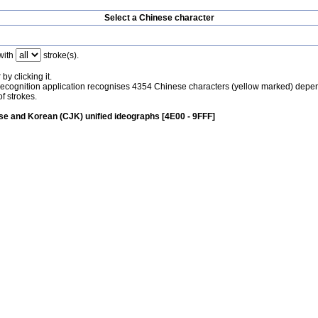
Select a Chinese character
with
stroke(s).
by clicking it.
recognition application recognises 4354 Chinese characters (yellow marked) depe
f strokes.
e and Korean (CJK) unified ideographs [4E00 - 9FFF]