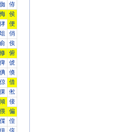
侞
侟
侮
侯
侾
便
俎
俏
俞
俟
修
俯
俾
俿
倎
倏
倞
借
倮
倯
倾
倿
偎
偏
偞
偟
偮
偯