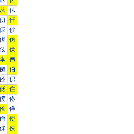
亾
亿
从
仏
仞
仟
仮
仯
仾
仿
伎
伏
伞
伟
伮
伯
伾
伿
低
住
佞
佟
佮
佯
佾
使
侎
侏