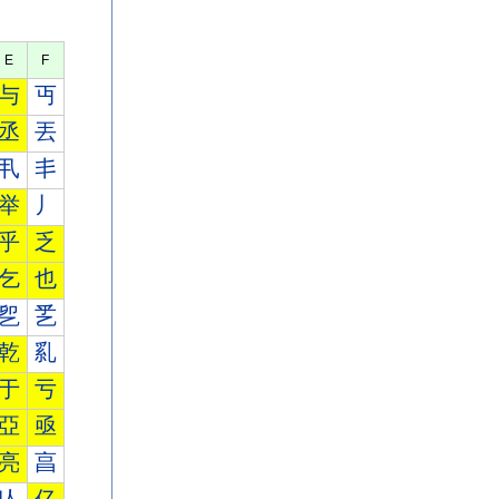
E
F
与
丏
丞
丟
丮
丯
举
丿
乎
乏
乞
也
乮
乯
乾
乿
于
亏
亞
亟
亮
亯