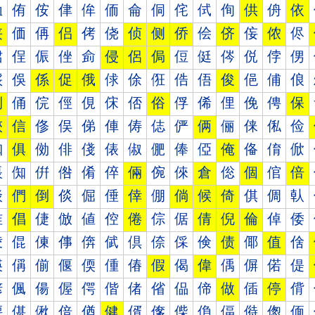
侐
侑
侒
侓
侔
侕
侖
侗
侘
侙
侚
供
侜
依
侠
価
侢
侣
侤
侥
侦
侧
侨
侩
侪
侫
侬
侭
侰
侱
侲
侳
侴
侵
侶
侷
侸
侹
侺
侻
侼
侽
俀
俁
係
促
俄
俅
俆
俇
俈
俉
俊
俋
俌
俍
俐
俑
俒
俓
俔
俕
俖
俗
俘
俙
俚
俛
俜
保
俠
信
俢
俣
俤
俥
俦
俧
俨
俩
俪
俫
俬
俭
俰
俱
俲
俳
俴
俵
俶
俷
俸
俹
俺
俻
俼
俽
倀
倁
倂
倃
倄
倅
倆
倇
倈
倉
倊
個
倌
倍
倐
們
倒
倓
倔
倕
倖
倗
倘
候
倚
倛
倜
倝
倠
倡
倢
倣
値
倥
倦
倧
倨
倩
倪
倫
倬
倭
倰
倱
倲
倳
倴
倵
倶
倷
倸
倹
债
倻
值
倽
偀
偁
偂
偃
偄
偅
偆
假
偈
偉
偊
偋
偌
偍
偐
偑
偒
偓
偔
偕
偖
偗
偘
偙
做
偛
停
偝
偠
偡
偢
偣
偤
健
偦
偧
偨
偩
偪
偫
偬
偭