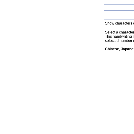
Show characters 
Select a character 
This handwriting 
selected number o
Chinese, Japanes