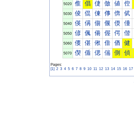
倠
倡
倢
倣
値
倥
5020
倰
倱
倲
倳
倴
倵
5030
偀
偁
偂
偃
偄
偅
5040
偐
偑
偒
偓
偔
偕
5050
偠
偡
偢
偣
偤
健
5060
偰
偱
偲
偳
側
偵
5070
Pages:
[1]
2
3
4
5
6
7
8
9
10
11
12
13
14
15
16
17