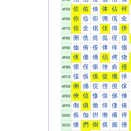
佐
佑
佒
体
佔
何
4F50
你
佡
佢
佣
佤
佥
4F60
佰
佱
佲
佳
佴
併
4F70
侀
侁
侂
侃
侄
侅
4F80
侐
侑
侒
侓
侔
侕
4F90
侠
価
侢
侣
侤
侥
4FA0
侰
侱
侲
侳
侴
侵
4FB0
俀
俁
係
促
俄
俅
4FC0
俐
俑
俒
俓
俔
俕
4FD0
俠
信
俢
俣
俤
俥
4FE0
俰
俱
俲
俳
俴
俵
4FF0
倀
倁
倂
倃
倄
倅
5000
倐
們
倒
倓
倔
倕
5010