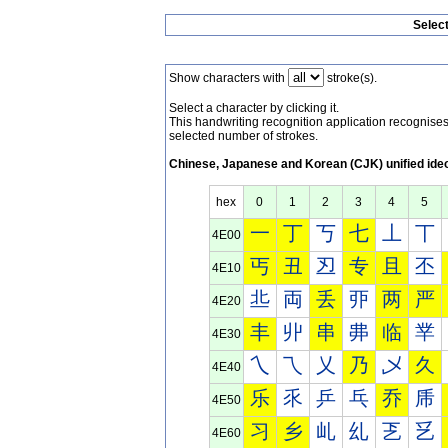
Selec
Show characters with
stroke(s).
Select a character by clicking it.
This handwriting recognition application recognis
selected number of strokes.
Chinese, Japanese and Korean (CJK) unified ide
hex
0
1
2
3
4
5
一
丁
丂
七
丄
丅
4E00
丐
丑
丒
专
且
丕
4E10
丠
両
丢
丣
两
严
4E20
丰
丱
串
丳
临
丵
4E30
乀
乁
乂
乃
乄
久
4E40
乐
乑
乒
乓
乔
乕
4E50
习
乡
乢
乣
乤
乥
4E60