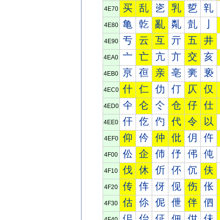
买
乱
乲
乳
乴
乵
4E70
亀
亁
亂
亃
亄
亅
4E80
亐
云
互
亓
五
井
4E90
亠
亡
亢
亣
交
亥
4EA0
亰
亱
亲
亳
亴
亵
4EB0
什
仁
仂
仃
仄
仅
4EC0
仐
仑
仒
仓
仔
仕
4ED0
仠
仡
仢
代
令
以
4EE0
仰
仱
仲
仳
仴
仵
4EF0
伀
企
伂
伃
伄
伅
4F00
伐
休
伒
伓
伔
伕
4F10
传
伡
伢
伣
伤
伥
4F20
估
伱
伲
伳
伴
伵
4F30
佀
佁
佂
佃
佄
佅
4F40