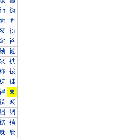
蠾
蠿
衎
衏
衞
衟
衮
衯
衾
衿
袎
袏
袞
袟
袮
袯
袾
袿
裎
裏
裞
裟
裮
裯
裾
裿
褎
褏