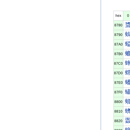
hex
0
8780
8790
87A0
87B0
87C0
87D0
87E0
87F0
8800
8810
8820