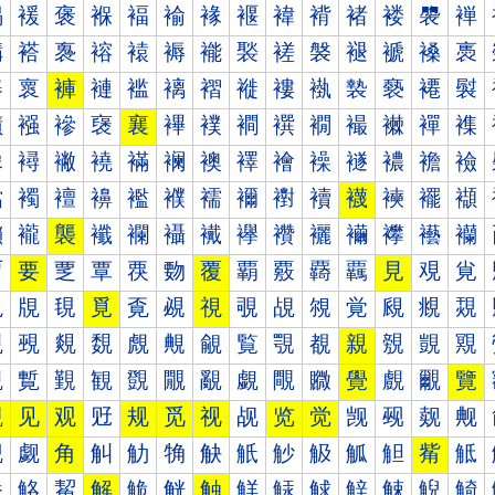
褐
褑
褒
褓
褔
褕
褖
褗
褘
褙
褚
褛
褜
褝
褠
褡
褢
褣
褤
褥
褦
褧
褨
褩
褪
褫
褬
褭
褰
褱
褲
褳
褴
褵
褶
褷
褸
褹
褺
褻
褼
褽
襀
襁
襂
襃
襄
襅
襆
襇
襈
襉
襊
襋
襌
襍
襐
襑
襒
襓
襔
襕
襖
襗
襘
襙
襚
襛
襜
襝
襠
襡
襢
襣
襤
襥
襦
襧
襨
襩
襪
襫
襬
襭
襰
襱
襲
襳
襴
襵
襶
襷
襸
襹
襺
襻
襼
襽
覀
要
覂
覃
覄
覅
覆
覇
覈
覉
覊
見
覌
覍
覐
覑
覒
覓
覔
覕
視
覗
覘
覙
覚
覛
覜
覝
覠
覡
覢
覣
覤
覥
覦
覧
覨
覩
親
覫
覬
覭
覰
覱
覲
観
覴
覵
覶
覷
覸
覹
覺
覻
覼
覽
觀
见
观
觃
规
觅
视
觇
览
觉
觊
觋
觌
觍
觐
觑
角
觓
觔
觕
觖
觗
觘
觙
觚
觛
觜
觝
觠
觡
觢
解
觤
觥
触
觧
觨
觩
觪
觫
觬
觭