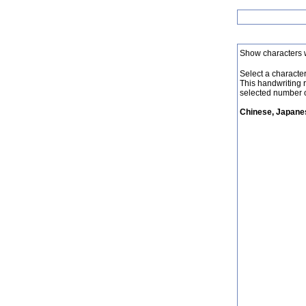
Show characters 
Select a character 
This handwriting 
selected number o
Chinese, Japanes