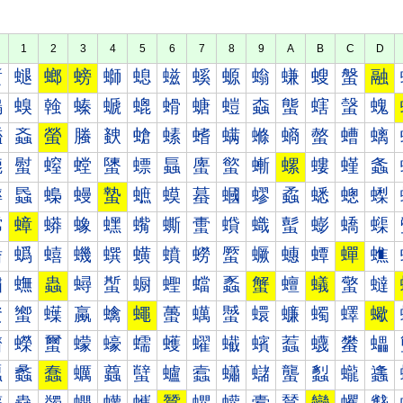
1
2
3
4
5
6
7
8
9
A
B
C
D
螀
螁
螂
螃
螄
螅
螆
螇
螈
螉
螊
螋
螌
融
螐
螑
螒
螓
螔
螕
螖
螗
螘
螙
螚
螛
螜
螝
螠
螡
螢
螣
螤
螥
螦
螧
螨
螩
螪
螫
螬
螭
螰
螱
螲
螳
螴
螵
螶
螷
螸
螹
螺
螻
螼
螽
蟀
蟁
蟂
蟃
蟄
蟅
蟆
蟇
蟈
蟉
蟊
蟋
蟌
蟍
蟐
蟑
蟒
蟓
蟔
蟕
蟖
蟗
蟘
蟙
蟚
蟛
蟜
蟝
蟠
蟡
蟢
蟣
蟤
蟥
蟦
蟧
蟨
蟩
蟪
蟫
蟬
蟭
蟰
蟱
蟲
蟳
蟴
蟵
蟶
蟷
蟸
蟹
蟺
蟻
蟼
蟽
蠀
蠁
蠂
蠃
蠄
蠅
蠆
蠇
蠈
蠉
蠊
蠋
蠌
蠍
蠐
蠑
蠒
蠓
蠔
蠕
蠖
蠗
蠘
蠙
蠚
蠛
蠜
蠝
蠠
蠡
蠢
蠣
蠤
蠥
蠦
蠧
蠨
蠩
蠪
蠫
蠬
蠭