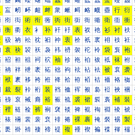
蠰
蠱
蠲
蠳
蠴
蠵
蠶
蠷
蠸
蠹
蠺
蠻
蠼
蠽
血
衁
衂
衃
衄
衅
衆
衇
衈
衉
衊
衋
行
衍
衐
衑
衒
術
衔
衕
衖
街
衘
衙
衚
衛
衜
衝
衠
衡
衢
衣
衤
补
衦
衧
表
衩
衪
衫
衬
衭
衰
衱
衲
衳
衴
衵
衶
衷
衸
衹
衺
衻
衼
衽
袀
袁
袂
袃
袄
袅
袆
袇
袈
袉
袊
袋
袌
袍
袐
袑
袒
袓
袔
袕
袖
袗
袘
袙
袚
袛
袜
袝
袠
袡
袢
袣
袤
袥
袦
袧
袨
袩
袪
被
袬
袭
袰
袱
袲
袳
袴
袵
袶
袷
袸
袹
袺
袻
袼
袽
裀
裁
裂
裃
裄
装
裆
裇
裈
裉
裊
裋
裌
裍
裐
裑
裒
裓
裔
裕
裖
裗
裘
裙
裚
裛
補
裝
裠
裡
裢
裣
裤
裥
裦
裧
裨
裩
裪
裫
裬
裭
裰
裱
裲
裳
裴
裵
裶
裷
裸
裹
裺
裻
裼
製
褀
褁
褂
褃
褄
褅
褆
複
褈
褉
褊
褋
褌
褍