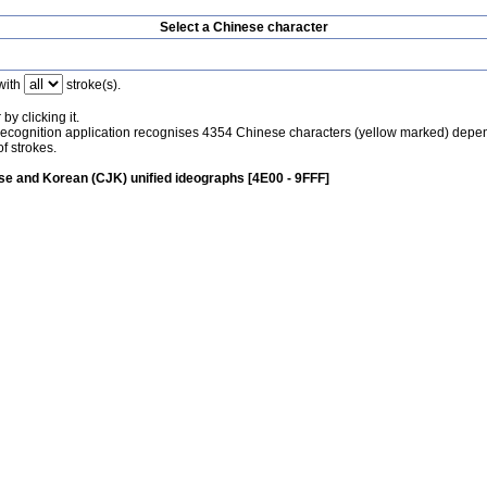
Select a Chinese character
with
stroke(s).
by clicking it.
recognition application recognises 4354 Chinese characters (yellow marked) depe
f strokes.
e and Korean (CJK) unified ideographs [4E00 - 9FFF]