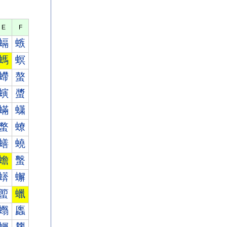
E
F
螎
螏
螞
螟
螮
螯
螾
螿
蟎
蟏
蟞
蟟
蟮
蟯
蟾
蟿
蠎
蠏
蠞
蠟
蠮
蠯