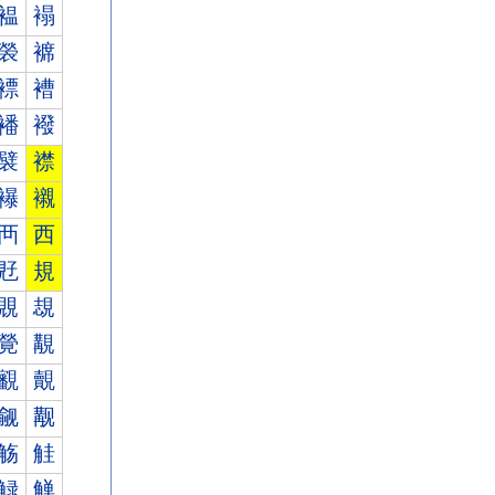
褞
褟
褮
褯
褾
褿
襎
襏
襞
襟
襮
襯
襾
西
覎
規
覞
覟
覮
覯
覾
覿
觎
觏
觞
觟
觮
觯