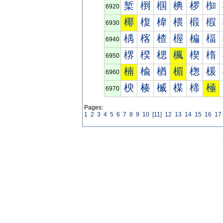
椠
椡
椢
椣
椤
椥
6920
椰
椱
椲
椳
椴
椵
6930
楀
楁
楂
楃
楄
楅
6940
楐
楑
楒
楓
楔
楕
6950
楠
楡
楢
楣
楤
楥
6960
楰
楱
楲
楳
楴
極
6970
Pages:
1
2
3
4
5
6
7
8
9
10
[11]
12
13
14
15
16
17