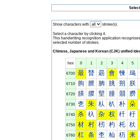
Selec
Show characters with
stroke(s).
Select a character by clicking it.
This handwriting recognition application recognis
selected number of strokes.
Chinese, Japanese and Korean (CJK) unified ide
hex
0
1
2
3
4
5
最
朁
朂
會
朄
朅
6700
朐
朑
朒
朓
朔
朕
6710
朠
朡
朢
朣
朤
朥
6720
朰
朱
朲
朳
朴
朵
6730
杀
杁
杂
权
杄
杅
6740
材
村
杒
杓
杔
杕
6750
杠
条
杢
杣
杤
来
6760