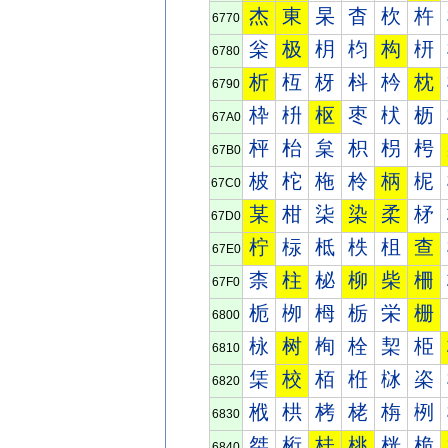
杰
東
杲
杳
杴
杵
6770
枀
极
枂
枃
构
枅
6780
析
枑
枒
枓
枔
枕
6790
枠
枡
枢
枣
枤
枥
67A0
枰
枱
枲
枳
枴
枵
67B0
柀
柁
柂
柃
柄
柅
67C0
某
柑
柒
染
柔
柕
67D0
柠
柡
柢
柣
柤
查
67E0
柰
柱
柲
柳
柴
柵
67F0
栀
栁
栂
栃
栄
栅
6800
栐
树
栒
栓
栔
栕
6810
栠
校
栢
栣
栤
栥
6820
栰
栱
栲
栳
栴
栵
6830
桀
桁
桂
桃
桄
桅
6840