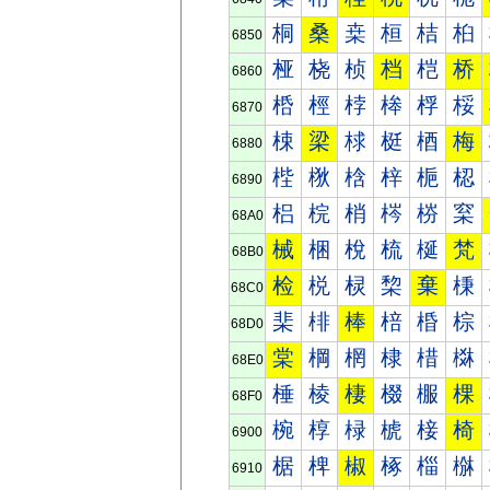
桐
桑
桒
桓
桔
桕
6850
桠
桡
桢
档
桤
桥
6860
桰
桱
桲
桳
桴
桵
6870
梀
梁
梂
梃
梄
梅
6880
梐
梑
梒
梓
梔
梕
6890
梠
梡
梢
梣
梤
梥
68A0
械
梱
梲
梳
梴
梵
68B0
检
棁
棂
棃
棄
棅
68C0
棐
棑
棒
棓
棔
棕
68D0
棠
棡
棢
棣
棤
棥
68E0
棰
棱
棲
棳
棴
棵
68F0
椀
椁
椂
椃
椄
椅
6900
椐
椑
椒
椓
椔
椕
6910