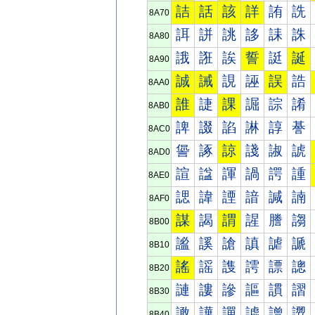
詰
話
該
詳
詴
詵
8A70
誀
誁
誂
誃
誄
誅
8A80
誐
誑
誒
誓
誔
誕
8A90
誠
誡
誢
誣
誤
誥
8AA0
誰
誱
課
誳
誴
誵
8AB0
諀
諁
諂
諃
諄
諅
8AC0
諐
諑
諒
諓
諔
諕
8AD0
諠
諡
諢
諣
諤
諥
8AE0
諰
諱
諲
諳
諴
諵
8AF0
謀
謁
謂
謃
謄
謅
8B00
謐
謑
謒
謓
謔
謕
8B10
謠
謡
謢
謣
謤
謥
8B20
謰
謱
謲
謳
謴
謵
8B30
譀
譁
譂
譃
譄
譅
8B40