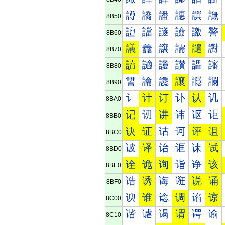
譐
譑
譒
譓
譔
譕
8B50
譠
譡
譢
譣
譤
譥
8B60
議
譱
譲
譳
譴
譵
8B70
讀
讁
讂
讃
讄
讅
8B80
讐
讑
讒
讓
讔
讕
8B90
讠
计
订
讣
认
讥
8BA0
记
讱
讲
讳
讴
讵
8BB0
诀
证
诂
诃
评
诅
8BC0
诐
译
诒
诓
诔
试
8BD0
诠
诡
询
诣
诤
该
8BE0
诰
诱
诲
诳
说
诵
8BF0
谀
谁
谂
调
谄
谅
8C00
谐
谑
谒
谓
谔
谕
8C10