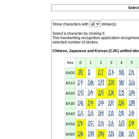
Selec
Show characters with
stroke(s).
Select a character by clicking it.
This handwriting recognition application recognis
selected number of strokes.
Chinese, Japanese and Korean (CJK) unified ide
hex
0
1
2
3
4
5
言
訁
訂
訃
訄
訅
8A00
訐
訑
訒
訓
訔
訕
8A10
訠
訡
訢
訣
訤
訥
8A20
訰
許
訲
訳
訴
訵
8A30
詀
詁
詂
詃
詄
詅
8A40
詐
詑
詒
詓
詔
評
8A50
詠
詡
詢
詣
詤
詥
8A60