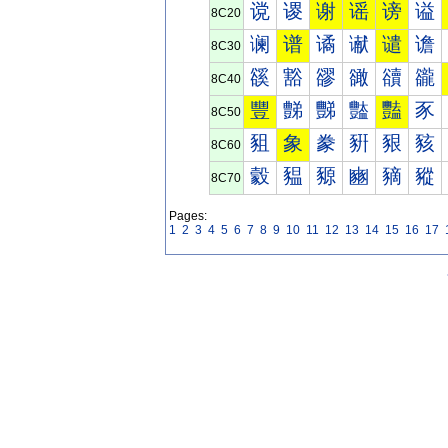
谠
谡
谢
谣
谤
谥
8C20
谰
谱
谲
谳
谴
谵
8C30
豀
豁
豂
豃
豄
豅
8C40
豐
豑
豒
豓
豔
豕
8C50
豠
象
豢
豣
豤
豥
8C60
豰
豱
豲
豳
豴
豵
8C70
Pages:
1
2
3
4
5
6
7
8
9
10
11
12
13
14
15
16
17