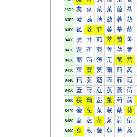
菐
菑
菒
菓
菔
菕
83D0
菠
菡
菢
菣
菤
菥
83E0
菰
菱
菲
菳
菴
菵
83F0
萀
萁
萂
萃
萄
萅
8400
萐
萑
萒
萓
萔
萕
8410
萠
萡
萢
萣
萤
营
8420
萰
萱
萲
萳
萴
萵
8430
葀
葁
葂
葃
葄
葅
8440
葐
葑
葒
葓
葔
葕
8450
葠
葡
葢
董
葤
葥
8460
葰
葱
葲
葳
葴
葵
8470
蒀
蒁
蒂
蒃
蒄
蒅
8480
蒐
蒑
蒒
蒓
蒔
蒕
8490