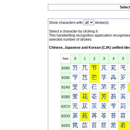
Selec
Show characters with
stroke(s).
Select a character by clicking it.
This handwriting recognition application recognis
selected number of strokes.
Chinese, Japanese and Korean (CJK) unified ide
hex
0
1
2
3
4
5
芀
芁
节
芃
芄
芅
8280
芐
芑
芒
芓
芔
芕
8290
芠
芡
芢
芣
芤
芥
82A0
芰
花
芲
芳
芴
芵
82B0
苀
苁
苂
苃
苄
苅
82C0
苐
苑
苒
苓
苔
苕
82D0
苠
苡
苢
苣
苤
若
82E0