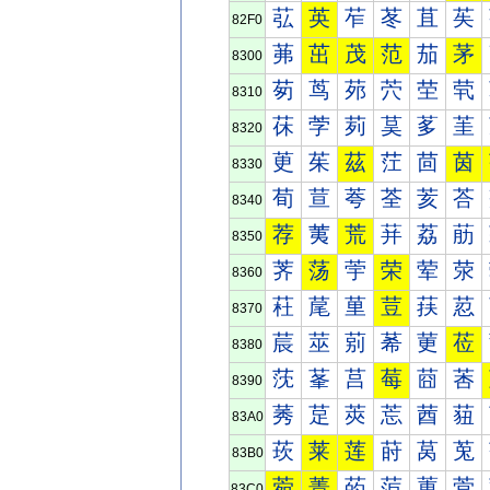
苰
英
苲
苳
苴
苵
82F0
茀
茁
茂
范
茄
茅
8300
茐
茑
茒
茓
茔
茕
8310
茠
茡
茢
茣
茤
茥
8320
茰
茱
茲
茳
茴
茵
8330
荀
荁
荂
荃
荄
荅
8340
荐
荑
荒
荓
荔
荕
8350
荠
荡
荢
荣
荤
荥
8360
荰
荱
荲
荳
荴
荵
8370
莀
莁
莂
莃
莄
莅
8380
莐
莑
莒
莓
莔
莕
8390
莠
莡
莢
莣
莤
莥
83A0
莰
莱
莲
莳
莴
莵
83B0
菀
菁
菂
菃
菄
菅
83C0