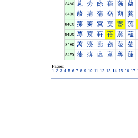
蒠
蒡
蒢
蒣
蒤
蒥
84A0
蒰
蒱
蒲
蒳
蒴
蒵
84B0
蓀
蓁
蓂
蓃
蓄
蓅
84C0
蓐
蓑
蓒
蓓
蓔
蓕
84D0
蓠
蓡
蓢
蓣
蓤
蓥
84E0
蓰
蓱
蓲
蓳
蓴
蓵
84F0
Pages:
1
2
3
4
5
6
7
8
9
10
11
12
13
14
15
16
17