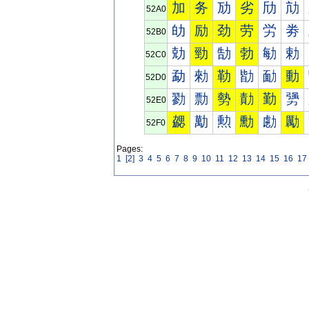
加
务
劢
劣
劤
劥
52A0
劰
励
劲
劳
労
劵
52B0
勀
勁
勂
勃
勄
勅
52C0
勐
勑
勒
勓
勔
動
52D0
勠
勡
勢
勣
勤
勥
52E0
勰
勱
勲
勳
勴
勵
52F0
Pages:
1
[2]
3
4
5
6
7
8
9
10
11
12
13
14
15
16
17