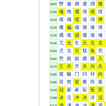
僰
僱
僲
僳
僴
僵
50F0
儀
儁
儂
儃
億
儅
5100
儐
儑
儒
儓
儔
儕
5110
儠
儡
儢
儣
儤
儥
5120
儰
儱
儲
儳
儴
儵
5130
兀
允
兂
元
兄
充
5140
児
兑
兒
兓
兔
兕
5150
兠
兡
兢
兣
兤
入
5160
兰
共
兲
关
兴
兵
5170
冀
冁
冂
冃
冄
内
5180
冐
冑
冒
冓
冔
冕
5190
冠
冡
冢
冣
冤
冥
51A0
冰
冱
冲
决
冴
况
51B0
净
凁
凂
凃
凄
凅
51C0