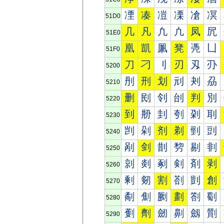
凐
凑
凒
凓
凔
凕
51D0
几
凡
凢
凣
凤
凥
51E0
凰
凱
凲
凳
凴
凵
51F0
刀
刁
刂
刃
刄
刅
5200
刐
刑
划
刓
刔
刕
5210
删
刡
刢
刣
判
別
5220
到
刱
刲
刳
刴
刵
5230
剀
剁
剂
剃
剄
剅
5240
剐
剑
剒
剓
剔
剕
5250
剠
剡
剢
剣
剤
剥
5260
剰
剱
割
剳
剴
創
5270
劀
劁
劂
劃
劄
劅
5280
劐
劑
劒
劓
劔
劕
5290