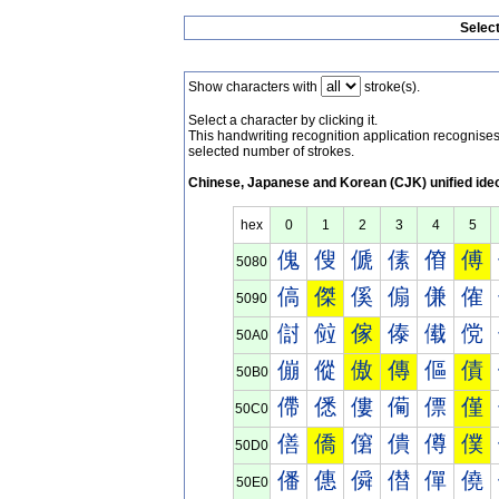
Selec
Show characters with
stroke(s).
Select a character by clicking it.
This handwriting recognition application recognis
selected number of strokes.
Chinese, Japanese and Korean (CJK) unified ide
hex
0
1
2
3
4
5
傀
傁
傂
傃
傄
傅
5080
傐
傑
傒
傓
傔
傕
5090
傠
傡
傢
傣
傤
傥
50A0
傰
傱
傲
傳
傴
債
50B0
僀
僁
僂
僃
僄
僅
50C0
僐
僑
僒
僓
僔
僕
50D0
僠
僡
僢
僣
僤
僥
50E0