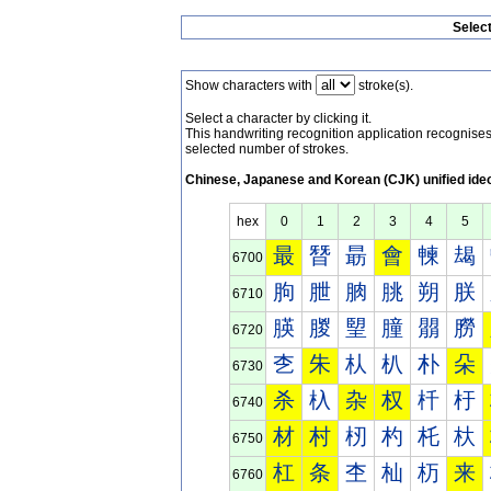
Selec
Show characters with
stroke(s).
Select a character by clicking it.
This handwriting recognition application recognis
selected number of strokes.
Chinese, Japanese and Korean (CJK) unified ide
hex
0
1
2
3
4
5
最
朁
朂
會
朄
朅
6700
朐
朑
朒
朓
朔
朕
6710
朠
朡
朢
朣
朤
朥
6720
朰
朱
朲
朳
朴
朵
6730
杀
杁
杂
权
杄
杅
6740
材
村
杒
杓
杔
杕
6750
杠
条
杢
杣
杤
来
6760