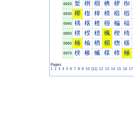
椠
椡
椢
椣
椤
椥
6920
椰
椱
椲
椳
椴
椵
6930
楀
楁
楂
楃
楄
楅
6940
楐
楑
楒
楓
楔
楕
6950
楠
楡
楢
楣
楤
楥
6960
楰
楱
楲
楳
楴
極
6970
Pages:
1
2
3
4
5
6
7
8
9
10
[11]
12
13
14
15
16
17