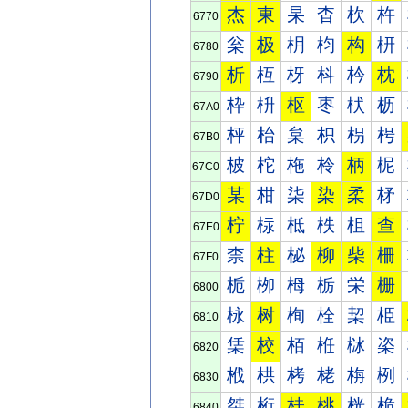
杰
東
杲
杳
杴
杵
6770
枀
极
枂
枃
构
枅
6780
析
枑
枒
枓
枔
枕
6790
枠
枡
枢
枣
枤
枥
67A0
枰
枱
枲
枳
枴
枵
67B0
柀
柁
柂
柃
柄
柅
67C0
某
柑
柒
染
柔
柕
67D0
柠
柡
柢
柣
柤
查
67E0
柰
柱
柲
柳
柴
柵
67F0
栀
栁
栂
栃
栄
栅
6800
栐
树
栒
栓
栔
栕
6810
栠
校
栢
栣
栤
栥
6820
栰
栱
栲
栳
栴
栵
6830
桀
桁
桂
桃
桄
桅
6840