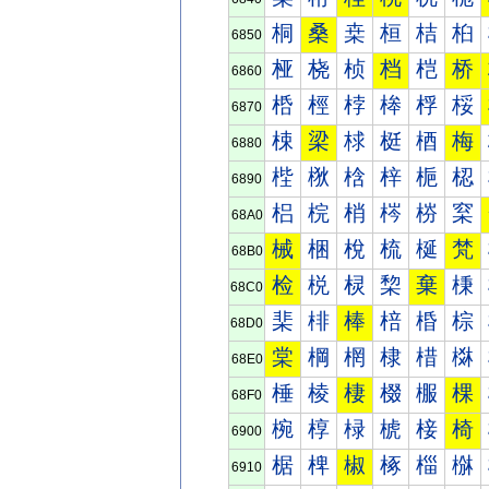
桐
桑
桒
桓
桔
桕
6850
桠
桡
桢
档
桤
桥
6860
桰
桱
桲
桳
桴
桵
6870
梀
梁
梂
梃
梄
梅
6880
梐
梑
梒
梓
梔
梕
6890
梠
梡
梢
梣
梤
梥
68A0
械
梱
梲
梳
梴
梵
68B0
检
棁
棂
棃
棄
棅
68C0
棐
棑
棒
棓
棔
棕
68D0
棠
棡
棢
棣
棤
棥
68E0
棰
棱
棲
棳
棴
棵
68F0
椀
椁
椂
椃
椄
椅
6900
椐
椑
椒
椓
椔
椕
6910