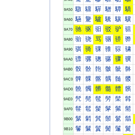
驐
驑
驒
驓
驔
驕
9A50
驠
驡
驢
驣
驤
驥
9A60
驰
驱
驲
驳
驴
驵
9A70
骀
骁
骂
骃
骄
骅
9A80
骐
骑
骒
骓
骔
骕
9A90
骠
骡
骢
骣
骤
骥
9AA0
骰
骱
骲
骳
骴
骵
9AB0
髀
髁
髂
髃
髄
髅
9AC0
髐
髑
髒
髓
體
髕
9AD0
髠
髡
髢
髣
髤
髥
9AE0
髰
髱
髲
髳
髴
髵
9AF0
鬀
鬁
鬂
鬃
鬄
鬅
9B00
鬐
鬑
鬒
鬓
鬔
鬕
9B10