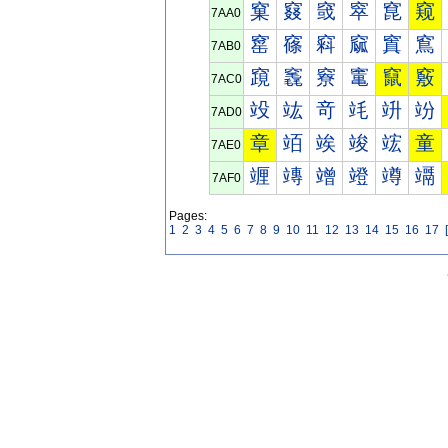
窠
窡
窢
窣
窤
窥
7AA0
窰
窱
窲
窳
窴
窵
7AB0
竀
竁
竂
竃
竄
竅
7AC0
竐
竑
竒
竓
竔
竕
7AD0
章
竡
竢
竣
竤
童
7AE0
竰
竱
竲
竳
竴
竵
7AF0
Pages:
1
2
3
4
5
6
7
8
9
10
11
12
13
14
15
16
17