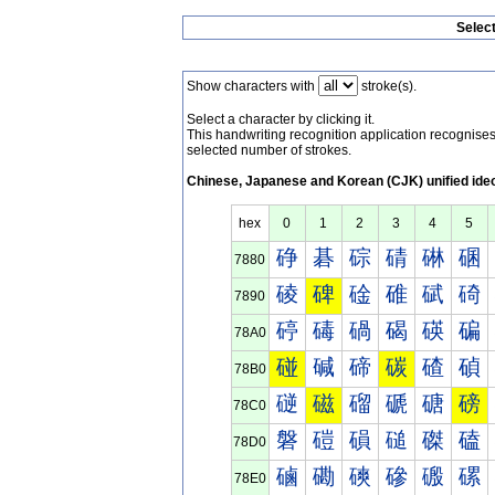
Selec
Show characters with
stroke(s).
Select a character by clicking it.
This handwriting recognition application recognis
selected number of strokes.
Chinese, Japanese and Korean (CJK) unified ide
hex
0
1
2
3
4
5
碀
碁
碂
碃
碄
碅
7880
碐
碑
碒
碓
碔
碕
7890
碠
碡
碢
碣
碤
碥
78A0
碰
碱
碲
碳
碴
碵
78B0
磀
磁
磂
磃
磄
磅
78C0
磐
磑
磒
磓
磔
磕
78D0
磠
磡
磢
磣
磤
磥
78E0