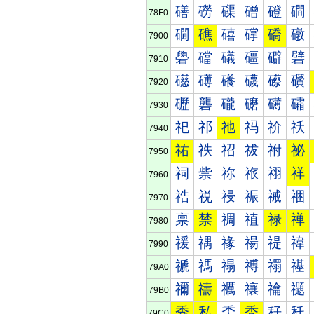
磰
磱
磲
磳
磴
磵
78F0
礀
礁
礂
礃
礄
礅
7900
礐
礑
礒
礓
礔
礕
7910
礠
礡
礢
礣
礤
礥
7920
礰
礱
礲
礳
礴
礵
7930
祀
祁
祂
祃
祄
祅
7940
祐
祑
祒
祓
祔
祕
7950
祠
祡
祢
祣
祤
祥
7960
祰
祱
祲
祳
祴
祵
7970
禀
禁
禂
禃
禄
禅
7980
禐
禑
禒
禓
禔
禕
7990
禠
禡
禢
禣
禤
禥
79A0
禰
禱
禲
禳
禴
禵
79B0
秀
私
秂
秃
秄
秅
79C0