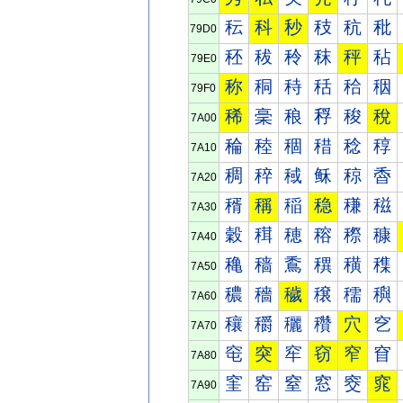
秐
科
秒
秓
秔
秕
79D0
秠
秡
秢
秣
秤
秥
79E0
称
秱
秲
秳
秴
秵
79F0
稀
稁
稂
稃
稄
稅
7A00
稐
稑
稒
稓
稔
稕
7A10
稠
稡
稢
稣
稤
稥
7A20
稰
稱
稲
稳
稴
稵
7A30
穀
穁
穂
穃
穄
穅
7A40
穐
穑
穒
穓
穔
穕
7A50
穠
穡
穢
穣
穤
穥
7A60
穰
穱
穲
穳
穴
穵
7A70
窀
突
窂
窃
窄
窅
7A80
窐
窑
窒
窓
窔
窕
7A90