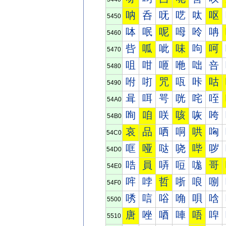
呐
呑
呒
呓
呔
呕
5450
呠
呡
呢
呣
呤
呥
5460
呰
呱
呲
味
呴
呵
5470
咀
咁
咂
咃
咄
咅
5480
咐
咑
咒
咓
咔
咕
5490
咠
咡
咢
咣
咤
咥
54A0
咰
咱
咲
咳
咴
咵
54B0
哀
品
哂
哃
哄
哅
54C0
哐
哑
哒
哓
哔
哕
54D0
哠
員
哢
哣
哤
哥
54E0
哰
哱
哲
哳
哴
哵
54F0
唀
唁
唂
唃
唄
唅
5500
唐
唑
唒
唓
唔
唕
5510