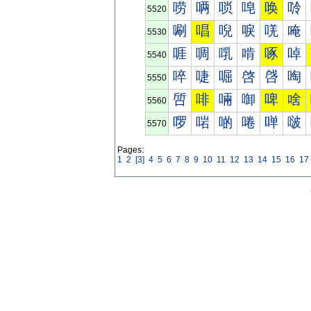
唠
唡
唢
唣
唤
唥
5520
唰
唱
唲
唳
唴
唵
5530
啀
啁
啂
啃
啄
啅
5540
啐
啑
啒
啓
啔
啕
5550
啠
啡
啢
啣
啤
啥
5560
啰
啱
啲
啳
啴
啵
5570
Pages:
1
2
[3]
4
5
6
7
8
9
10
11
12
13
14
15
16
17