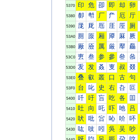
印
危
卲
即
却
卵
5370
厀
厁
厂
厃
厄
厅
5380
厐
厑
厒
厓
厔
厕
5390
厠
厡
厢
厣
厤
厥
53A0
厰
厱
厲
厳
厴
厵
53B0
叀
叁
参
參
叄
叅
53C0
叐
发
叒
叓
叔
叕
53D0
叠
叡
叢
口
古
句
53E0
台
叱
史
右
叴
叵
53F0
吀
吁
吂
吃
各
吅
5400
吐
向
吒
吓
吔
吕
5410
吠
吡
吢
吣
吤
吥
5420
吰
吱
吲
吳
吴
吵
5430
呀
呁
呂
呃
呄
呅
5440