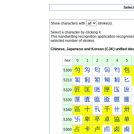
Selec
Show characters with
stroke(s).
Select a character by clicking it.
This handwriting recognition application recognis
selected number of strokes.
Chinese, Japanese and Korean (CJK) unified ide
hex
0
1
2
3
4
5
匀
匁
匂
匃
匄
包
5300
匐
匑
匒
匓
匔
匕
5310
匠
匡
匢
匣
匤
匥
5320
匰
匱
匲
匳
匴
匵
5330
區
十
卂
千
卄
卅
5340
卐
卑
卒
卓
協
单
5350
占
卡
卢
卣
卤
卥
5360