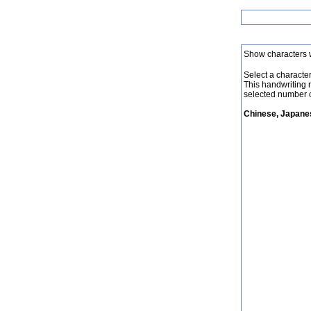
Show characters 
Select a character 
This handwriting 
selected number o
Chinese, Japanes