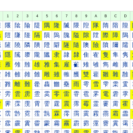
1
2
3
4
5
6
7
8
9
A
B
C
D
隀
隁
隂
隃
隄
隅
隆
隇
隈
隉
隊
隋
隌
隍
隐
隑
隒
隓
隔
隕
隖
隗
隘
隙
隚
際
障
隝
隠
隡
隢
隣
隤
隥
隦
隧
隨
隩
險
隫
隬
隭
隰
隱
隲
隳
隴
隵
隶
隷
隸
隹
隺
隻
隼
隽
雀
雁
雂
雃
雄
雅
集
雇
雈
雉
雊
雋
雌
雍
雐
雑
雒
雓
雔
雕
雖
雗
雘
雙
雚
雛
雜
雝
雠
雡
離
難
雤
雥
雦
雧
雨
雩
雪
雫
雬
雭
雰
雱
雲
雳
雴
雵
零
雷
雸
雹
雺
電
雼
雽
需
霁
霂
霃
霄
霅
霆
震
霈
霉
霊
霋
霌
霍
霐
霑
霒
霓
霔
霕
霖
霗
霘
霙
霚
霛
霜
霝
霠
霡
霢
霣
霤
霥
霦
霧
霨
霩
霪
霫
霬
霭