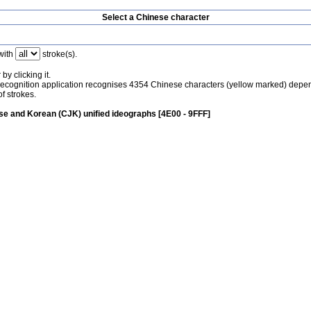
Select a Chinese character
with
stroke(s).
by clicking it.
recognition application recognises 4354 Chinese characters (yellow marked) depe
f strokes.
e and Korean (CJK) unified ideographs [4E00 - 9FFF]