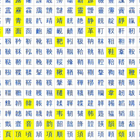
霰
霱
露
霳
霴
霵
霶
霷
霸
霹
霺
霻
霼
霽
靀
靁
靂
靃
靄
靅
靆
靇
靈
靉
靊
靋
靌
靍
靐
靑
青
靓
靔
靕
靖
靗
靘
静
靚
靛
靜
靝
靠
靡
面
靣
靤
靥
靦
靧
靨
革
靪
靫
靬
靭
靰
靱
靲
靳
靴
靵
靶
靷
靸
靹
靺
靻
靼
靽
鞀
鞁
鞂
鞃
鞄
鞅
鞆
鞇
鞈
鞉
鞊
鞋
鞌
鞍
鞐
鞑
鞒
鞓
鞔
鞕
鞖
鞗
鞘
鞙
鞚
鞛
鞜
鞝
鞠
鞡
鞢
鞣
鞤
鞥
鞦
鞧
鞨
鞩
鞪
鞫
鞬
鞭
鞰
鞱
鞲
鞳
鞴
鞵
鞶
鞷
鞸
鞹
鞺
鞻
鞼
鞽
韀
韁
韂
韃
韄
韅
韆
韇
韈
韉
韊
韋
韌
韍
韐
韑
韒
韓
韔
韕
韖
韗
韘
韙
韚
韛
韜
韝
韠
韡
韢
韣
韤
韥
韦
韧
韨
韩
韪
韫
韬
韭
韰
韱
韲
音
韴
韵
韶
韷
韸
韹
韺
韻
韼
韽
頀
頁
頂
頃
頄
項
順
頇
須
頉
頊
頋
頌
頍