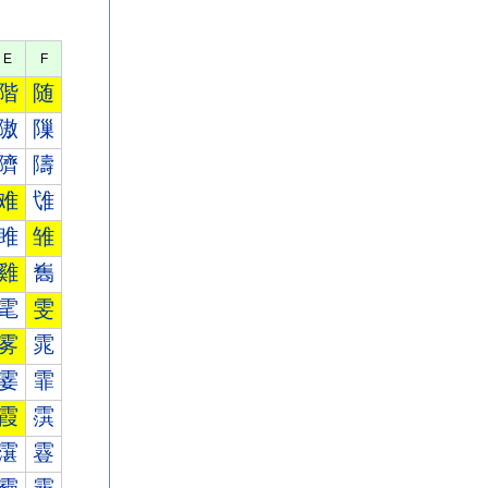
E
F
階
随
隞
隟
隮
隯
难
隿
雎
雏
雞
雟
雮
雯
雾
雿
霎
霏
霞
霟
霮
霯