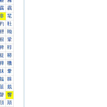
霾
霿
靎
靏
非
靟
靮
靯
靾
靿
鞎
鞏
鞞
鞟
鞮
鞯
鞾
鞿
韎
韏
韞
韟
韮
韯
韾
響
頎
頏