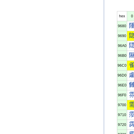
hex
0
9680
9690
96A0
96B0
96C0
96D0
96E0
96F0
9700
9710
9720