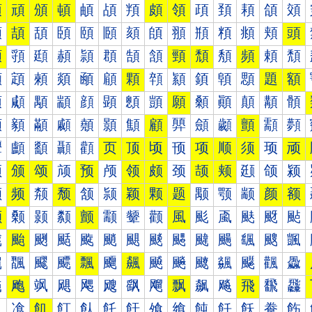
預
頑
頒
頓
頔
頕
頖
頗
領
頙
頚
頛
頜
頝
頠
頡
頢
頣
頤
頥
頦
頧
頨
頩
頪
頫
頬
頭
頰
頱
頲
頳
頴
頵
頶
頷
頸
頹
頺
頻
頼
頽
顀
顁
顂
顃
顄
顅
顆
顇
顈
顉
顊
顋
題
額
顐
顑
顒
顓
顔
顕
顖
顗
願
顙
顚
顛
顜
顝
顠
顡
顢
顣
顤
顥
顦
顧
顨
顩
顪
顫
顬
顭
顰
顱
顲
顳
顴
页
顶
顷
顸
项
顺
须
顼
顽
颀
颁
颂
颃
预
颅
领
颇
颈
颉
颊
颋
颌
颍
颐
频
颒
颓
颔
颕
颖
颗
题
颙
颚
颛
颜
额
颠
颡
颢
颣
颤
颥
颦
颧
風
颩
颪
颫
颬
颭
颰
颱
颲
颳
颴
颵
颶
颷
颸
颹
颺
颻
颼
颽
飀
飁
飂
飃
飄
飅
飆
飇
飈
飉
飊
飋
飌
飍
飐
飑
飒
飓
飔
飕
飖
飗
飘
飙
飚
飛
飜
飝
飠
飡
飢
飣
飤
飥
飦
飧
飨
飩
飪
飫
飬
飭