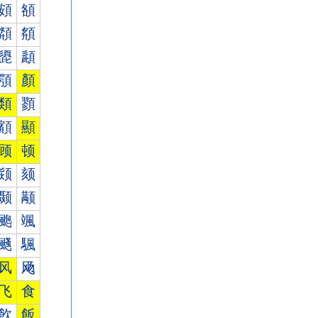
頞
頟
頮
頯
頾
頿
顎
顏
類
顟
顮
顯
顾
顿
颎
颏
颞
颟
颮
颯
颾
颿
风
飏
飞
食
飮
飯