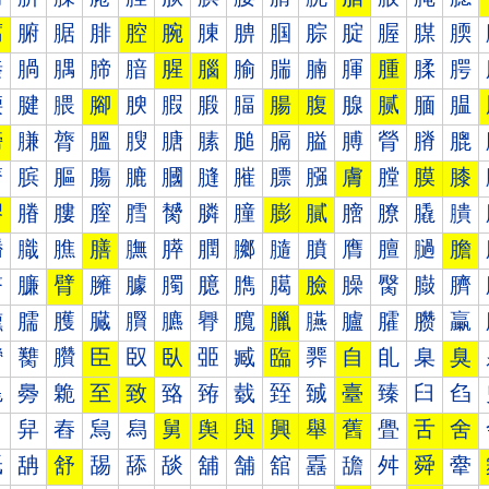
腐
腑
腒
腓
腔
腕
腖
腗
腘
腙
腚
腛
腜
腝
腠
腡
腢
腣
腤
腥
腦
腧
腨
腩
腪
腫
腬
腭
腰
腱
腲
腳
腴
腵
腶
腷
腸
腹
腺
腻
腼
腽
膀
膁
膂
膃
膄
膅
膆
膇
膈
膉
膊
膋
膌
膍
膐
膑
膒
膓
膔
膕
膖
膗
膘
膙
膚
膛
膜
膝
膠
膡
膢
膣
膤
膥
膦
膧
膨
膩
膪
膫
膬
膭
膰
膱
膲
膳
膴
膵
膶
膷
膸
膹
膺
膻
膼
膽
臀
臁
臂
臃
臄
臅
臆
臇
臈
臉
臊
臋
臌
臍
臐
臑
臒
臓
臔
臕
臖
臗
臘
臙
臚
臛
臜
臝
臠
臡
臢
臣
臤
臥
臦
臧
臨
臩
自
臫
臬
臭
臰
臱
臲
至
致
臵
臶
臷
臸
臹
臺
臻
臼
臽
舀
舁
舂
舃
舄
舅
舆
與
興
舉
舊
舋
舌
舍
舐
舑
舒
舓
舔
舕
舖
舗
舘
舙
舚
舛
舜
舝