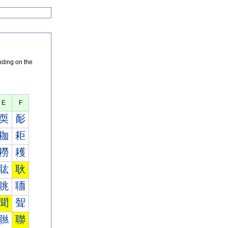
nding on the
E
F
耎
耏
耞
耟
耮
耯
耾
耿
聎
聏
聞
聟
聮
聯