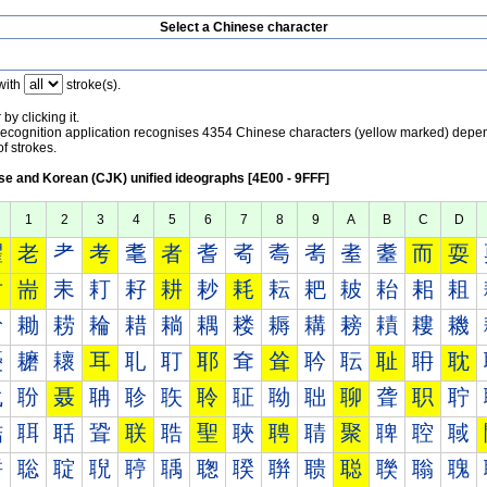
Select a Chinese character
with
stroke(s).
by clicking it.
recognition application recognises 4354 Chinese characters (yellow marked) depe
f strokes.
e and Korean (CJK) unified ideographs [4E00 - 9FFF]
1
2
3
4
5
6
7
8
9
A
B
C
D
耀
老
耂
考
耄
者
耆
耇
耈
耉
耊
耋
而
耍
耐
耑
耒
耓
耔
耕
耖
耗
耘
耙
耚
耛
耜
耝
耠
耡
耢
耣
耤
耥
耦
耧
耨
耩
耪
耫
耬
耭
耰
耱
耲
耳
耴
耵
耶
耷
耸
耹
耺
耻
耼
耽
聀
聁
聂
聃
聄
聅
聆
聇
聈
聉
聊
聋
职
聍
聐
聑
聒
聓
联
聕
聖
聗
聘
聙
聚
聛
聜
聝
聠
聡
聢
聣
聤
聥
聦
聧
聨
聩
聪
聫
聬
聭