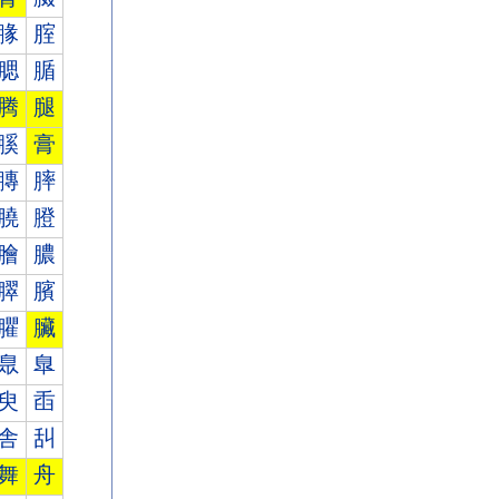
腞
腟
腮
腯
腾
腿
膎
膏
膞
膟
膮
膯
膾
膿
臎
臏
臞
臟
臮
臯
臾
臿
舎
舏
舞
舟