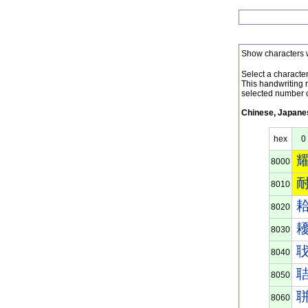
Show characters 
Select a character 
This handwriting 
selected number o
Chinese, Japanes
hex
0
8000
8010
8020
8030
8040
8050
8060