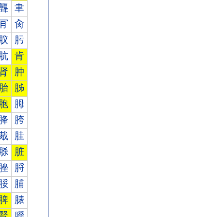
聾
聿
肎
肏
肞
肟
肮
肯
肾
肿
胎
胏
胞
胟
胮
胯
胾
胿
脎
脏
脞
脟
脮
脯
脾
脿
腎
腏