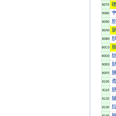
8070
8080
8090
80A0
80B0
80C0
80D0
80E0
80F0
8100
8110
8120
8130
8140