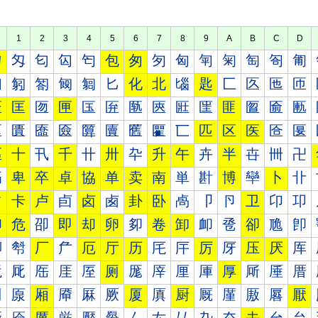
1
2
3
4
5
6
7
8
9
A
B
C
D
匀
匁
匂
匃
匄
包
匆
匇
匈
匉
匊
匋
匌
匍
匐
匑
匒
匓
匔
匕
化
北
匘
匙
匚
匛
匜
匝
匠
匡
匢
匣
匤
匥
匦
匧
匨
匩
匪
匫
匬
匭
匰
匱
匲
匳
匴
匵
匶
匷
匸
匹
区
医
匼
匽
區
十
卂
千
卄
卅
卆
升
午
卉
半
卋
卌
卍
卐
卑
卒
卓
協
单
卖
南
単
卙
博
卛
卜
卝
占
卡
卢
卣
卤
卥
卦
卧
卨
卩
卪
卫
卬
卭
印
危
卲
即
却
卵
卶
卷
卸
卹
卺
卻
卼
卽
厀
厁
厂
厃
厄
厅
历
厇
厈
厉
厊
压
厌
厍
厐
厑
厒
厓
厔
厕
厖
厗
厘
厙
厚
厛
厜
厝
厠
厡
厢
厣
厤
厥
厦
厧
厨
厩
厪
厫
厬
厭