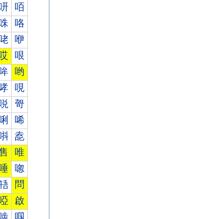
咞
咟
咮
咯
咾
咿
哎
哏
哞
哟
哮
哯
哾
哿
唎
唏
唞
唟
售
唯
唾
唿
啎
問
啞
啟
啮
啯