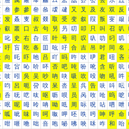
厰
厱
厲
厳
厴
厵
厶
厷
厸
厹
厺
去
厼
厽
叀
叁
参
參
叄
叅
叆
叇
又
叉
及
友
双
反
叐
发
叒
叓
叔
叕
取
受
变
叙
叚
叛
叜
叝
叠
叡
叢
口
古
句
另
叧
叨
叩
只
叫
召
叭
台
叱
史
右
叴
叵
叶
号
司
叹
叺
叻
叼
叽
吀
吁
吂
吃
各
吅
吆
吇
合
吉
吊
吋
同
名
吐
向
吒
吓
吔
吕
吖
吗
吘
吙
吚
君
吜
吝
吠
吡
吢
吣
吤
吥
否
吧
吨
吩
吪
含
听
吭
吰
吱
吲
吳
吴
吵
吶
吷
吸
吹
吺
吻
吼
吽
呀
呁
呂
呃
呄
呅
呆
呇
呈
呉
告
呋
呌
呍
呐
呑
呒
呓
呔
呕
呖
呗
员
呙
呚
呛
呜
呝
呠
呡
呢
呣
呤
呥
呦
呧
周
呩
呪
呫
呬
呭
呰
呱
呲
味
呴
呵
呶
呷
呸
呹
呺
呻
呼
命
咀
咁
咂
咃
咄
咅
咆
咇
咈
咉
咊
咋
和
咍