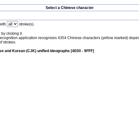
Select a Chinese character
with
stroke(s).
by clicking it.
recognition application recognises 4354 Chinese characters (yellow marked) depe
f strokes.
e and Korean (CJK) unified ideographs [4E00 - 9FFF]