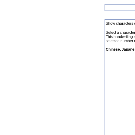
Show characters 
Select a character 
This handwriting 
selected number o
Chinese, Japanes