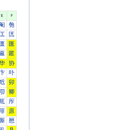
E
F
匎
匏
匞
匟
匮
匯
匾
匿
华
协
卞
卟
卮
卯
卾
卿
厎
厏
厞
原
厮
厯