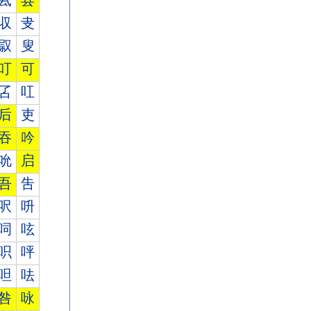
厾
县
収
叏
叞
叟
叮
可
叾
叿
后
吏
吞
吟
吮
启
吾
吿
呎
呏
呞
呟
呮
呯
呾
呿
咎
咏