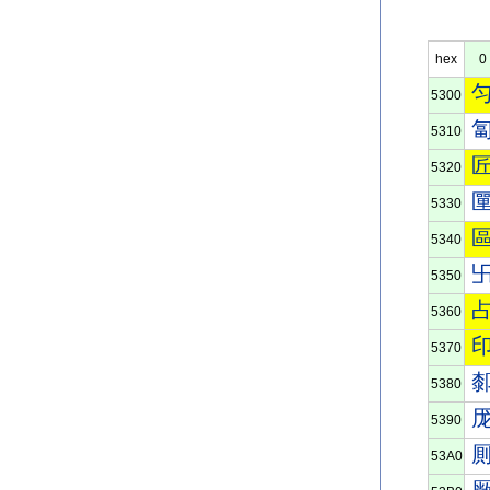
hex
0
5300
5310
5320
5330
5340
5350
5360
5370
5380
5390
53A0