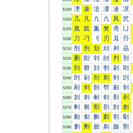
凐
凑
凒
凓
凔
凕
51D0
几
凡
凢
凣
凤
凥
51E0
凰
凱
凲
凳
凴
凵
51F0
刀
刁
刂
刃
刄
刅
5200
刐
刑
划
刓
刔
刕
5210
删
刡
刢
刣
判
別
5220
到
刱
刲
刳
刴
刵
5230
剀
剁
剂
剃
剄
剅
5240
剐
剑
剒
剓
剔
剕
5250
剠
剡
剢
剣
剤
剥
5260
剰
剱
割
剳
剴
創
5270
劀
劁
劂
劃
劄
劅
5280
劐
劑
劒
劓
劔
劕
5290