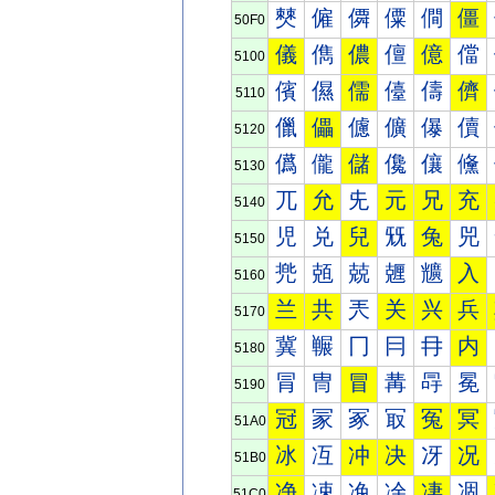
僰
僱
僲
僳
僴
僵
50F0
儀
儁
儂
儃
億
儅
5100
儐
儑
儒
儓
儔
儕
5110
儠
儡
儢
儣
儤
儥
5120
儰
儱
儲
儳
儴
儵
5130
兀
允
兂
元
兄
充
5140
児
兑
兒
兓
兔
兕
5150
兠
兡
兢
兣
兤
入
5160
兰
共
兲
关
兴
兵
5170
冀
冁
冂
冃
冄
内
5180
冐
冑
冒
冓
冔
冕
5190
冠
冡
冢
冣
冤
冥
51A0
冰
冱
冲
决
冴
况
51B0
净
凁
凂
凃
凄
凅
51C0