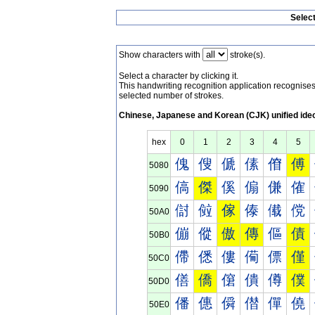
Selec
Show characters with
stroke(s).
Select a character by clicking it.
This handwriting recognition application recognis
selected number of strokes.
Chinese, Japanese and Korean (CJK) unified ide
hex
0
1
2
3
4
5
傀
傁
傂
傃
傄
傅
5080
傐
傑
傒
傓
傔
傕
5090
傠
傡
傢
傣
傤
傥
50A0
傰
傱
傲
傳
傴
債
50B0
僀
僁
僂
僃
僄
僅
50C0
僐
僑
僒
僓
僔
僕
50D0
僠
僡
僢
僣
僤
僥
50E0