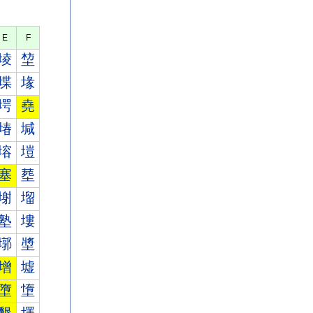
E
F
堎
堏
堞
堟
堮
堯
堾
堿
塎
塏
塞
塟
塮
塯
塾
塿
墎
墏
增
墟
墮
墯