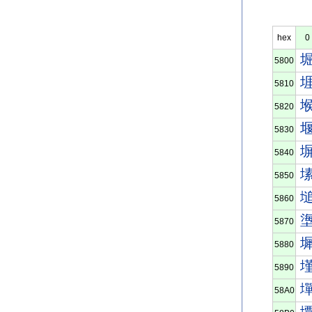
hex
0
5800
5810
5820
5830
5840
5850
5860
5870
5880
5890
58A0