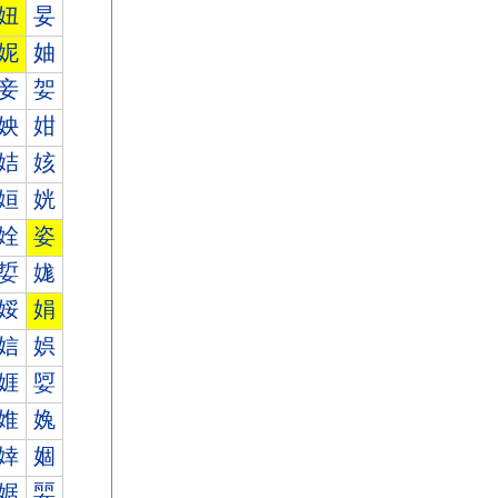
妞
妟
妮
妯
妾
妿
姎
姏
姞
姟
姮
姯
姾
姿
娎
娏
娞
娟
娮
娯
娾
娿
婎
婏
婞
婟
婮
婯