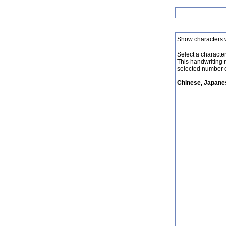
Show characters 
Select a character 
This handwriting 
selected number o
Chinese, Japanes