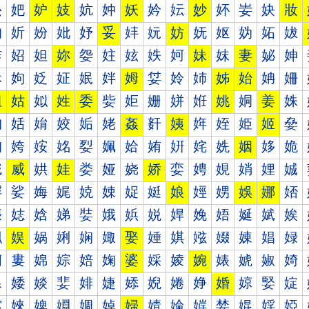
妐
妑
妒
妓
妔
妕
妖
妗
妘
妙
妚
妛
妜
妝
妠
妡
妢
妣
妤
妥
妦
妧
妨
妩
妪
妫
妬
妭
妰
妱
妲
妳
妴
妵
妶
妷
妸
妹
妺
妻
妼
妽
姀
姁
姂
姃
姄
姅
姆
姇
姈
姉
姊
始
姌
姍
姐
姑
姒
姓
委
姕
姖
姗
姘
姙
姚
姛
姜
姝
姠
姡
姢
姣
姤
姥
姦
姧
姨
姩
姪
姫
姬
姭
姰
姱
姲
姳
姴
姵
姶
姷
姸
姹
姺
姻
姼
姽
娀
威
娂
娃
娄
娅
娆
娇
娈
娉
娊
娋
娌
娍
娐
娑
娒
娓
娔
娕
娖
娗
娘
娙
娚
娛
娜
娝
娠
娡
娢
娣
娤
娥
娦
娧
娨
娩
娪
娫
娬
娭
娰
娱
娲
娳
娴
娵
娶
娷
娸
娹
娺
娻
娼
娽
婀
婁
婂
婃
婄
婅
婆
婇
婈
婉
婊
婋
婌
婍
婐
婑
婒
婓
婔
婕
婖
婗
婘
婙
婚
婛
婜
婝
婠
婡
婢
婣
婤
婥
婦
婧
婨
婩
婪
婫
婬
婭