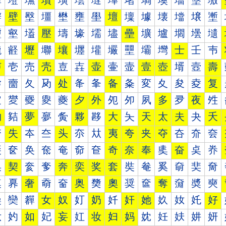
墰
墱
墲
墳
墴
墵
墶
墷
墸
墹
墺
墻
墼
墽
壀
壁
壂
壃
壄
壅
壆
壇
壈
壉
壊
壋
壌
壍
壐
壑
壒
壓
壔
壕
壖
壗
壘
壙
壚
壛
壜
壝
壠
壡
壢
壣
壤
壥
壦
壧
壨
壩
壪
士
壬
壭
声
壱
売
壳
壴
壵
壶
壷
壸
壹
壺
壻
壼
壽
夀
夁
夂
夃
处
夅
夆
备
夈
変
夊
夋
夌
复
夐
夑
夒
夓
夔
夕
外
夗
夘
夙
多
夛
夜
夝
夠
夡
夢
夣
夤
夥
夦
大
夨
天
太
夫
夬
夭
夰
失
夲
夳
头
夵
夶
夷
夸
夹
夺
夻
夼
夽
奀
奁
奂
奃
奄
奅
奆
奇
奈
奉
奊
奋
奌
奍
奐
契
奒
奓
奔
奕
奖
套
奘
奙
奚
奛
奜
奝
奠
奡
奢
奣
奤
奥
奦
奧
奨
奩
奪
奫
奬
奭
奰
奱
奲
女
奴
奵
奶
奷
奸
她
奺
奻
奼
好
妀
妁
如
妃
妄
妅
妆
妇
妈
妉
妊
妋
妌
妍