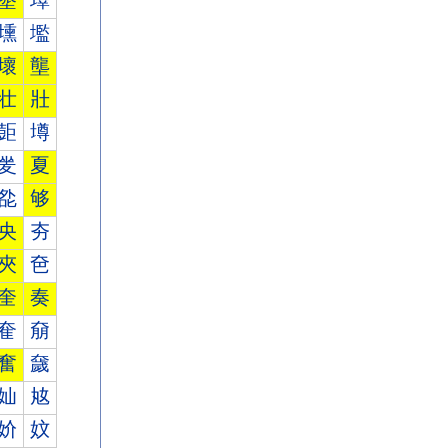
墾
墿
壎
壏
壞
壟
壮
壯
壾
壿
夎
夏
夞
够
央
夯
夾
夿
奎
奏
奞
奟
奮
奯
奾
奿
妎
妏