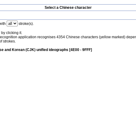
Select a Chinese character
with
stroke(s).
by clicking it.
recognition application recognises 4354 Chinese characters (yellow marked) depe
f strokes.
e and Korean (CJK) unified ideographs [4E00 - 9FFF]