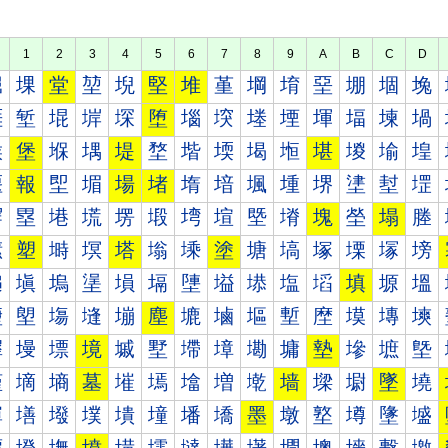
1
2
3
4
5
6
7
8
9
A
B
C
D
堀
堁
堂
堃
堄
堅
堆
堇
堈
堉
堊
堋
堌
堍
堐
堑
堒
堓
堔
堕
堖
堗
堘
堙
堚
堛
堜
堝
堠
堡
堢
堣
堤
堥
堦
堧
堨
堩
堪
堫
堬
堭
堰
報
堲
堳
場
堵
堶
堷
堸
堹
堺
堻
堼
堽
塀
塁
塂
塃
塄
塅
塆
塇
塈
塉
塊
塋
塌
塍
塐
塑
塒
塓
塔
塕
塖
塗
塘
塙
塚
塛
塜
塝
塠
塡
塢
塣
塤
塥
塦
塧
塨
塩
塪
填
塬
塭
塰
塱
塲
塳
塴
塵
塶
塷
塸
塹
塺
塻
塼
塽
墀
墁
墂
境
墄
墅
墆
墇
墈
墉
墊
墋
墌
墍
墐
墑
墒
墓
墔
墕
墖
増
墘
墙
墚
墛
墜
墝
墠
墡
墢
墣
墤
墥
墦
墧
墨
墩
墪
墫
墬
墭