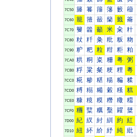
籐
籑
籒
籓
籔
籕
7C50
籠
籡
籢
籣
籤
籥
7C60
籰
籱
籲
米
籴
籵
7C70
粀
粁
粂
粃
粄
粅
7C80
粐
粑
粒
粓
粔
粕
7C90
粠
粡
粢
粣
粤
粥
7CA0
粰
粱
粲
粳
粴
粵
7CB0
糀
糁
糂
糃
糄
糅
7CC0
糐
糑
糒
糓
糔
糕
7CD0
糠
糡
糢
糣
糤
糥
7CE0
糰
糱
糲
糳
糴
糵
7CF0
紀
紁
紂
紃
約
紅
7D00
紐
紑
紒
紓
純
紕
7D10