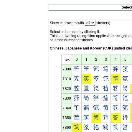
Selec
Show characters with
stroke(s).
Select a character by clicking it.
This handwriting recognition application recognis
selected number of strokes.
Chinese, Japanese and Korean (CJK) unified ide
hex
0
1
2
3
4
5
笀
笁
笂
笃
笄
笅
7B00
笐
笑
笒
笓
笔
笕
7B10
笠
笡
笢
笣
笤
笥
7B20
笰
笱
笲
笳
笴
笵
7B30
筀
筁
筂
筃
筄
筅
7B40
筐
筑
筒
筓
答
筕
7B50
筠
筡
筢
筣
筤
筥
7B60