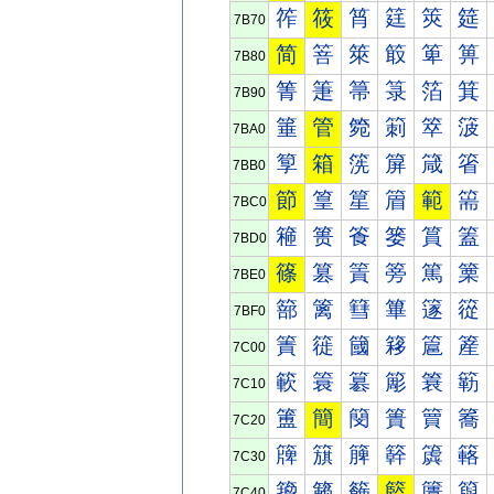
筰
筱
筲
筳
筴
筵
7B70
简
箁
箂
箃
箄
箅
7B80
箐
箑
箒
箓
箔
箕
7B90
箠
管
箢
箣
箤
箥
7BA0
箰
箱
箲
箳
箴
箵
7BB0
節
篁
篂
篃
範
篅
7BC0
篐
篑
篒
篓
篔
篕
7BD0
篠
篡
篢
篣
篤
篥
7BE0
篰
篱
篲
篳
篴
篵
7BF0
簀
簁
簂
簃
簄
簅
7C00
簐
簑
簒
簓
簔
簕
7C10
簠
簡
簢
簣
簤
簥
7C20
簰
簱
簲
簳
簴
簵
7C30
籀
籁
籂
籃
籄
籅
7C40