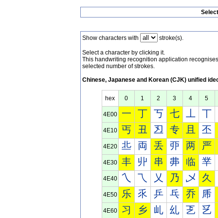
Selec
Show characters with
stroke(s).
Select a character by clicking it.
This handwriting recognition application recognis
selected number of strokes.
Chinese, Japanese and Korean (CJK) unified ide
hex
0
1
2
3
4
5
一
丁
丂
七
丄
丅
4E00
丐
丑
丒
专
且
丕
4E10
丠
両
丢
丣
两
严
4E20
丰
丱
串
丳
临
丵
4E30
乀
乁
乂
乃
乄
久
4E40
乐
乑
乒
乓
乔
乕
4E50
习
乡
乢
乣
乤
乥
4E60