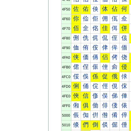
佐
佑
佒
体
佔
何
4F50
你
佡
佢
佣
佤
佥
4F60
佰
佱
佲
佳
佴
併
4F70
侀
侁
侂
侃
侄
侅
4F80
侐
侑
侒
侓
侔
侕
4F90
侠
価
侢
侣
侤
侥
4FA0
侰
侱
侲
侳
侴
侵
4FB0
俀
俁
係
促
俄
俅
4FC0
俐
俑
俒
俓
俔
俕
4FD0
俠
信
俢
俣
俤
俥
4FE0
俰
俱
俲
俳
俴
俵
4FF0
倀
倁
倂
倃
倄
倅
5000
倐
們
倒
倓
倔
倕
5010