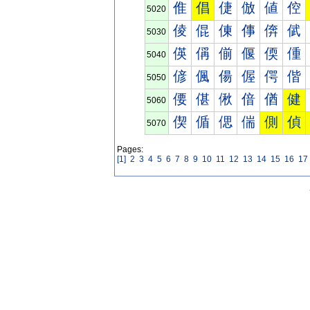
倠
倡
倢
倣
値
倥
5020
倰
倱
倲
倳
倴
倵
5030
偀
偁
偂
偃
偄
偅
5040
偐
偑
偒
偓
偔
偕
5050
偠
偡
偢
偣
偤
健
5060
偰
偱
偲
偳
側
偵
5070
Pages:
[1]
2
3
4
5
6
7
8
9
10
11
12
13
14
15
16
17