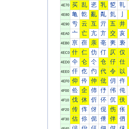
买
乱
乲
乳
乴
乵
4E70
亀
亁
亂
亃
亄
亅
4E80
亐
云
互
亓
五
井
4E90
亠
亡
亢
亣
交
亥
4EA0
亰
亱
亲
亳
亴
亵
4EB0
什
仁
仂
仃
仄
仅
4EC0
仐
仑
仒
仓
仔
仕
4ED0
仠
仡
仢
代
令
以
4EE0
仰
仱
仲
仳
仴
仵
4EF0
伀
企
伂
伃
伄
伅
4F00
伐
休
伒
伓
伔
伕
4F10
传
伡
伢
伣
伤
伥
4F20
估
伱
伲
伳
伴
伵
4F30
佀
佁
佂
佃
佄
佅
4F40