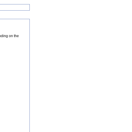
nding on the