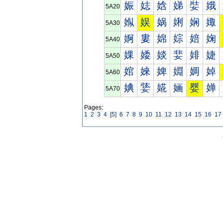
娠
娡
娢
娣
娤
娥
5A20
娰
娱
娲
娳
娴
娵
5A30
婀
婁
婂
婃
婄
婅
5A40
婐
婑
婒
婓
婔
婕
5A50
婠
婡
婢
婣
婤
婥
5A60
婰
婱
婲
婳
婴
婵
5A70
Pages:
1
2
3
4
[5]
6
7
8
9
10
11
12
13
14
15
16
17