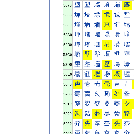
塰
塱
塲
塳
塴
塵
5870
墀
墁
墂
境
墄
墅
5880
墐
墑
墒
墓
墔
墕
5890
墠
墡
墢
墣
墤
墥
58A0
墰
墱
墲
墳
墴
墵
58B0
壀
壁
壂
壃
壄
壅
58C0
壐
壑
壒
壓
壔
壕
58D0
壠
壡
壢
壣
壤
壥
58E0
声
壱
売
壳
壴
壵
58F0
夀
夁
夂
夃
处
夅
5900
夐
夑
夒
夓
夔
夕
5910
夠
夡
夢
夣
夤
夥
5920
夰
失
夲
夳
头
夵
5930
奀
奁
奂
奃
奄
奅
5940