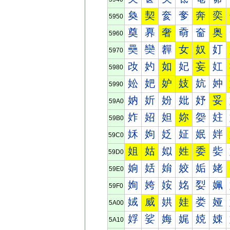
奐
契
奒
奓
奔
奕
5950
奠
奡
奢
奣
奤
奥
5960
奰
奱
奲
女
奴
奵
5970
妀
妁
如
妃
妄
妅
5980
妐
妑
妒
妓
妔
妕
5990
妠
妡
妢
妣
妤
妥
59A0
妰
妱
妲
妳
妴
妵
59B0
姀
姁
姂
姃
姄
姅
59C0
姐
姑
姒
姓
委
姕
59D0
姠
姡
姢
姣
姤
姥
59E0
姰
姱
姲
姳
姴
姵
59F0
娀
威
娂
娃
娄
娅
5A00
娐
娑
娒
娓
娔
娕
5A10