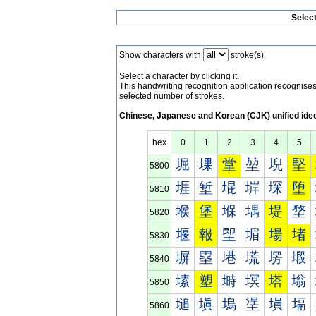
Selec
Show characters with
stroke(s).
Select a character by clicking it.
This handwriting recognition application recognis
selected number of strokes.
Chinese, Japanese and Korean (CJK) unified ide
hex
0
1
2
3
4
5
堀
堁
堂
堃
堄
堅
5800
堐
堑
堒
堓
堔
堕
5810
堠
堡
堢
堣
堤
堥
5820
堰
報
堲
堳
場
堵
5830
塀
塁
塂
塃
塄
塅
5840
塐
塑
塒
塓
塔
塕
5850
塠
塡
塢
塣
塤
塥
5860