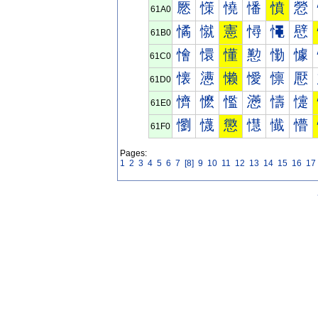
憠
憡
憢
憣
憤
憥
61A0
憰
憱
憲
憳
憴
憵
61B0
懀
懁
懂
懃
懄
懅
61C0
懐
懑
懒
懓
懔
懕
61D0
懠
懡
懢
懣
懤
懥
61E0
懰
懱
懲
懳
懴
懵
61F0
Pages:
1
2
3
4
5
6
7
[8]
9
10
11
12
13
14
15
16
17