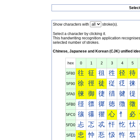
Selec
Show characters with
stroke(s).
Select a character by clicking it.
This handwriting recognition application recognis
selected number of strokes.
Chinese, Japanese and Korean (CJK) unified ide
hex
0
1
2
3
4
5
往
征
徂
徃
径
待
5F80
徐
徑
徒
従
徔
徕
5F90
徠
御
徢
徣
徤
徥
5FA0
徰
徱
徲
徳
徴
徵
5FB0
忀
忁
忂
心
忄
必
5FC0
忐
忑
忒
忓
忔
忕
5FD0
忠
忡
忢
忣
忤
忥
5FE0