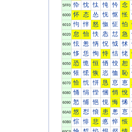
忰
忱
忲
忳
忴
念
5FF0
怀
态
怂
怃
怄
怅
6000
怐
怑
怒
怓
怔
怕
6010
怠
怡
怢
怣
怤
急
6020
怰
怱
怲
怳
怴
怵
6030
恀
恁
恂
恃
恄
恅
6040
恐
恑
恒
恓
恔
恕
6050
恠
恡
恢
恣
恤
恥
6060
恰
恱
恲
恳
恴
恵
6070
悀
悁
悂
悃
悄
悅
6080
悐
悑
悒
悓
悔
悕
6090
悠
悡
悢
患
悤
悥
60A0
悰
悱
悲
悳
悴
悵
60B0
惀
惁
惂
惃
惄
情
60C0