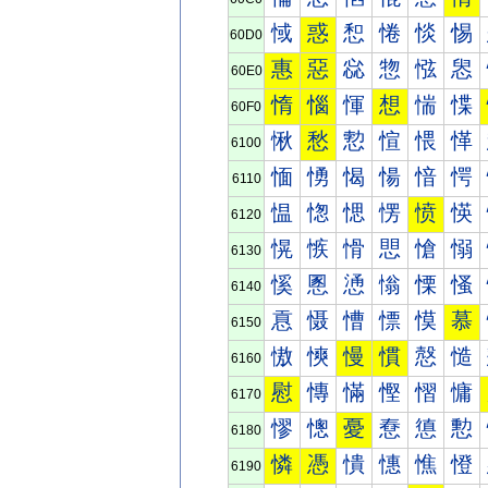
惐
惑
惒
惓
惔
惕
60D0
惠
惡
惢
惣
惤
惥
60E0
惰
惱
惲
想
惴
惵
60F0
愀
愁
愂
愃
愄
愅
6100
愐
愑
愒
愓
愔
愕
6110
愠
愡
愢
愣
愤
愥
6120
愰
愱
愲
愳
愴
愵
6130
慀
慁
慂
慃
慄
慅
6140
慐
慑
慒
慓
慔
慕
6150
慠
慡
慢
慣
慤
慥
6160
慰
慱
慲
慳
慴
慵
6170
憀
憁
憂
憃
憄
憅
6180
憐
憑
憒
憓
憔
憕
6190