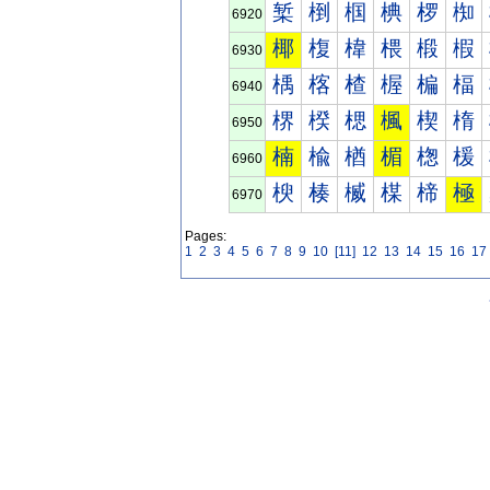
椠
椡
椢
椣
椤
椥
6920
椰
椱
椲
椳
椴
椵
6930
楀
楁
楂
楃
楄
楅
6940
楐
楑
楒
楓
楔
楕
6950
楠
楡
楢
楣
楤
楥
6960
楰
楱
楲
楳
楴
極
6970
Pages:
1
2
3
4
5
6
7
8
9
10
[11]
12
13
14
15
16
17