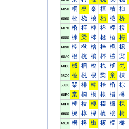
桐
桑
桒
桓
桔
桕
6850
桠
桡
桢
档
桤
桥
6860
桰
桱
桲
桳
桴
桵
6870
梀
梁
梂
梃
梄
梅
6880
梐
梑
梒
梓
梔
梕
6890
梠
梡
梢
梣
梤
梥
68A0
械
梱
梲
梳
梴
梵
68B0
检
棁
棂
棃
棄
棅
68C0
棐
棑
棒
棓
棔
棕
68D0
棠
棡
棢
棣
棤
棥
68E0
棰
棱
棲
棳
棴
棵
68F0
椀
椁
椂
椃
椄
椅
6900
椐
椑
椒
椓
椔
椕
6910