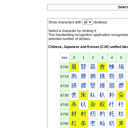
Selec
Show characters with
stroke(s).
Select a character by clicking it.
This handwriting recognition application recognis
selected number of strokes.
Chinese, Japanese and Korean (CJK) unified ide
hex
0
1
2
3
4
5
最
朁
朂
會
朄
朅
6700
朐
朑
朒
朓
朔
朕
6710
朠
朡
朢
朣
朤
朥
6720
朰
朱
朲
朳
朴
朵
6730
杀
杁
杂
权
杄
杅
6740
材
村
杒
杓
杔
杕
6750
杠
条
杢
杣
杤
来
6760