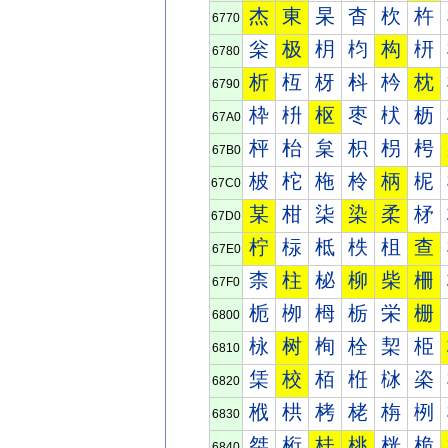
杰
東
杲
杳
杴
杵
6770
枀
极
枂
枃
构
枅
6780
析
枑
枒
枓
枔
枕
6790
枠
枡
枢
枣
枤
枥
67A0
枰
枱
枲
枳
枴
枵
67B0
柀
柁
柂
柃
柄
柅
67C0
某
柑
柒
染
柔
柕
67D0
柠
柡
柢
柣
柤
查
67E0
柰
柱
柲
柳
柴
柵
67F0
栀
栁
栂
栃
栄
栅
6800
栐
树
栒
栓
栔
栕
6810
栠
校
栢
栣
栤
栥
6820
栰
栱
栲
栳
栴
栵
6830
桀
桁
桂
桃
桄
桅
6840