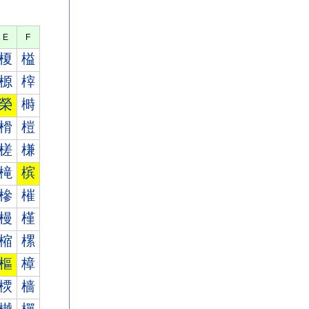
E
F
榎
榏
榞
榟
榮
榯
榾
榿
槎
槏
槞
槟
槮
槯
槾
槿
樎
樏
樞
樟
樮
樯