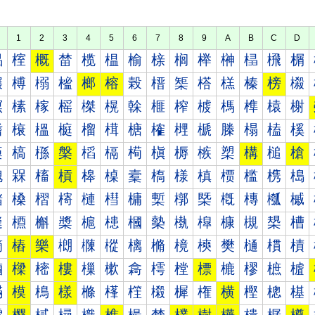
1
2
3
4
5
6
7
8
9
A
B
C
D
榀
榁
概
榃
榄
榅
榆
榇
榈
榉
榊
榋
榌
榍
榐
榑
榒
榓
榔
榕
榖
榗
榘
榙
榚
榛
榜
榝
榠
榡
榢
榣
榤
榥
榦
榧
榨
榩
榪
榫
榬
榭
榰
榱
榲
榳
榴
榵
榶
榷
榸
榹
榺
榻
榼
榽
槀
槁
槂
槃
槄
槅
槆
槇
槈
槉
槊
構
槌
槍
槐
槑
槒
槓
槔
槕
槖
槗
様
槙
槚
槛
槜
槝
槠
槡
槢
槣
槤
槥
槦
槧
槨
槩
槪
槫
槬
槭
槰
槱
槲
槳
槴
槵
槶
槷
槸
槹
槺
槻
槼
槽
樀
樁
樂
樃
樄
樅
樆
樇
樈
樉
樊
樋
樌
樍
樐
樑
樒
樓
樔
樕
樖
樗
樘
標
樚
樛
樜
樝
樠
模
樢
樣
樤
樥
樦
樧
樨
権
横
樫
樬
樭