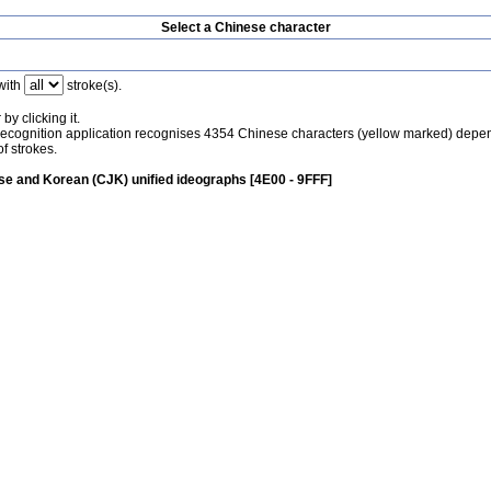
Select a Chinese character
with
stroke(s).
by clicking it.
recognition application recognises 4354 Chinese characters (yellow marked) depe
f strokes.
e and Korean (CJK) unified ideographs [4E00 - 9FFF]