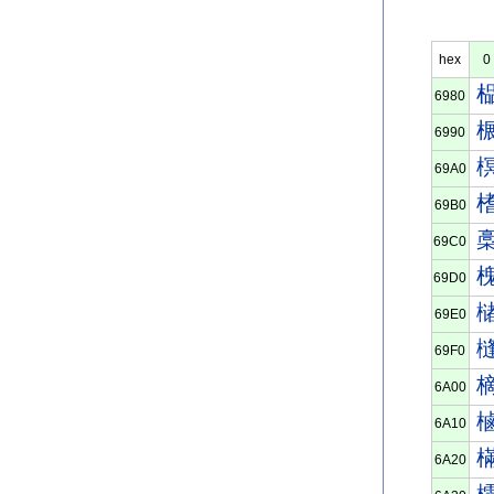
hex
0
6980
6990
69A0
69B0
69C0
69D0
69E0
69F0
6A00
6A10
6A20