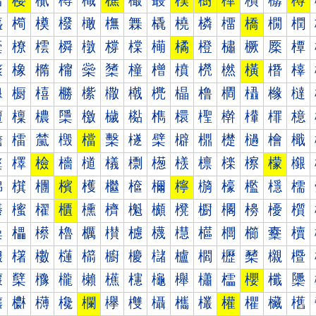
樰
樱
樲
樳
樴
樵
樶
樷
樸
樹
樺
樻
樼
樽
橀
橁
橂
橃
橄
橅
橆
橇
橈
橉
橊
橋
橌
橍
橐
橑
橒
橓
橔
橕
橖
橗
橘
橙
橚
橛
橜
橝
橠
橡
橢
橣
橤
橥
橦
橧
橨
橩
橪
橫
橬
橭
橰
橱
橲
橳
橴
橵
橶
橷
橸
橹
橺
橻
橼
橽
檀
檁
檂
檃
檄
檅
檆
檇
檈
檉
檊
檋
檌
檍
檐
檑
檒
檓
檔
檕
檖
檗
檘
檙
檚
檛
檜
檝
檠
檡
檢
檣
檤
檥
檦
檧
檨
檩
檪
檫
檬
檭
檰
檱
檲
檳
檴
檵
檶
檷
檸
檹
檺
檻
檼
檽
櫀
櫁
櫂
櫃
櫄
櫅
櫆
櫇
櫈
櫉
櫊
櫋
櫌
櫍
櫐
櫑
櫒
櫓
櫔
櫕
櫖
櫗
櫘
櫙
櫚
櫛
櫜
櫝
櫠
櫡
櫢
櫣
櫤
櫥
櫦
櫧
櫨
櫩
櫪
櫫
櫬
櫭
櫰
櫱
櫲
櫳
櫴
櫵
櫶
櫷
櫸
櫹
櫺
櫻
櫼
櫽
欀
欁
欂
欃
欄
欅
欆
欇
欈
欉
權
欋
欌
欍