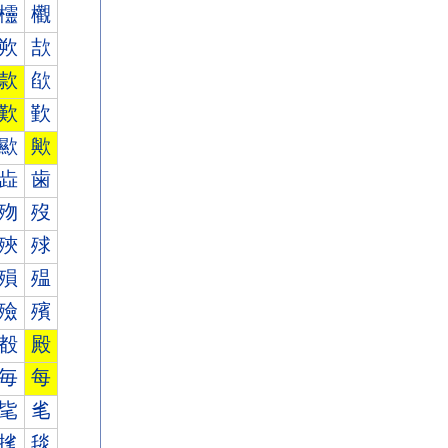
欞
欟
欮
欯
款
欿
歎
歏
歞
歟
歮
歯
歾
歿
殎
殏
殞
殟
殮
殯
殾
殿
毎
每
毞
毟
毮
毯