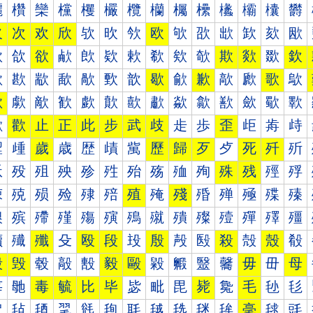
欐
欑
欒
欓
欔
欕
欖
欗
欘
欙
欚
欛
欜
欝
欠
次
欢
欣
欤
欥
欦
欧
欨
欩
欪
欫
欬
欭
欰
欱
欲
欳
欴
欵
欶
欷
欸
欹
欺
欻
欼
欽
歀
歁
歂
歃
歄
歅
歆
歇
歈
歉
歊
歋
歌
歍
歐
歑
歒
歓
歔
歕
歖
歗
歘
歙
歚
歛
歜
歝
歠
歡
止
正
此
步
武
歧
歨
歩
歪
歫
歬
歭
歰
歱
歲
歳
歴
歵
歶
歷
歸
歹
歺
死
歼
歽
殀
殁
殂
殃
殄
殅
殆
殇
殈
殉
殊
残
殌
殍
殐
殑
殒
殓
殔
殕
殖
殗
殘
殙
殚
殛
殜
殝
殠
殡
殢
殣
殤
殥
殦
殧
殨
殩
殪
殫
殬
殭
殰
殱
殲
殳
殴
段
殶
殷
殸
殹
殺
殻
殼
殽
毀
毁
毂
毃
毄
毅
毆
毇
毈
毉
毊
毋
毌
母
毐
毑
毒
毓
比
毕
毖
毗
毘
毙
毚
毛
毜
毝
毠
毡
毢
毣
毤
毥
毦
毧
毨
毩
毪
毫
毬
毭