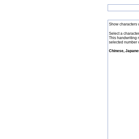
Show characters 
Select a character 
This handwriting 
selected number o
Chinese, Japanes