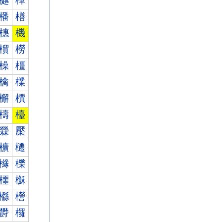
樾
樿
橎
橏
橞
機
橮
橯
橾
橿
檎
檏
檞
檟
檮
檯
檾
檿
櫎
櫏
櫞
櫟
櫮
櫯
櫾
櫿
欎
欏