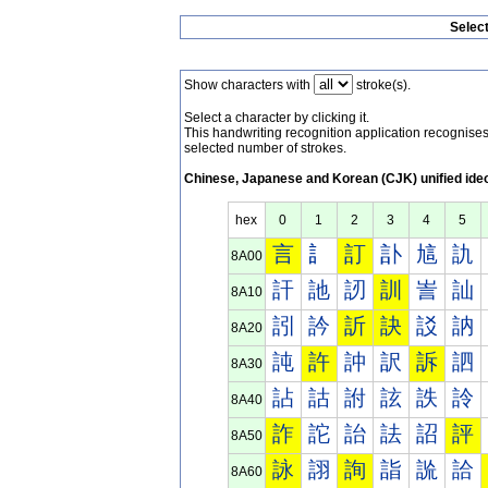
Selec
Show characters with
stroke(s).
Select a character by clicking it.
This handwriting recognition application recognis
selected number of strokes.
Chinese, Japanese and Korean (CJK) unified ide
hex
0
1
2
3
4
5
言
訁
訂
訃
訄
訅
8A00
訐
訑
訒
訓
訔
訕
8A10
訠
訡
訢
訣
訤
訥
8A20
訰
許
訲
訳
訴
訵
8A30
詀
詁
詂
詃
詄
詅
8A40
詐
詑
詒
詓
詔
評
8A50
詠
詡
詢
詣
詤
詥
8A60