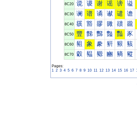
谠
谡
谢
谣
谤
谥
8C20
谰
谱
谲
谳
谴
谵
8C30
豀
豁
豂
豃
豄
豅
8C40
豐
豑
豒
豓
豔
豕
8C50
豠
象
豢
豣
豤
豥
8C60
豰
豱
豲
豳
豴
豵
8C70
Pages:
1
2
3
4
5
6
7
8
9
10
11
12
13
14
15
16
17