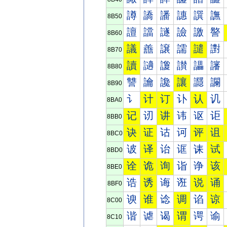
譐
譑
譒
譓
譔
譕
8B50
譠
譡
譢
譣
譤
譥
8B60
議
譱
譲
譳
譴
譵
8B70
讀
讁
讂
讃
讄
讅
8B80
讐
讑
讒
讓
讔
讕
8B90
讠
计
订
讣
认
讥
8BA0
记
讱
讲
讳
讴
讵
8BB0
诀
证
诂
诃
评
诅
8BC0
诐
译
诒
诓
诔
试
8BD0
诠
诡
询
诣
诤
该
8BE0
诰
诱
诲
诳
说
诵
8BF0
谀
谁
谂
调
谄
谅
8C00
谐
谑
谒
谓
谔
谕
8C10