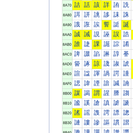
詰
話
該
詳
詴
詵
8A70
誀
誁
誂
誃
誄
誅
8A80
誐
誑
誒
誓
誔
誕
8A90
誠
誡
誢
誣
誤
誥
8AA0
誰
誱
課
誳
誴
誵
8AB0
諀
諁
諂
諃
諄
諅
8AC0
諐
諑
諒
諓
諔
諕
8AD0
諠
諡
諢
諣
諤
諥
8AE0
諰
諱
諲
諳
諴
諵
8AF0
謀
謁
謂
謃
謄
謅
8B00
謐
謑
謒
謓
謔
謕
8B10
謠
謡
謢
謣
謤
謥
8B20
謰
謱
謲
謳
謴
謵
8B30
譀
譁
譂
譃
譄
譅
8B40