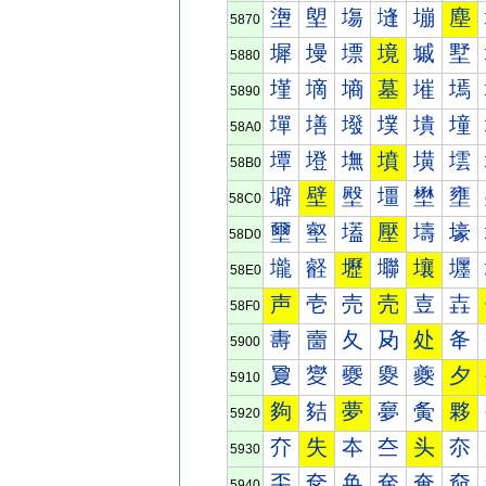
塰
塱
塲
塳
塴
塵
5870
墀
墁
墂
境
墄
墅
5880
墐
墑
墒
墓
墔
墕
5890
墠
墡
墢
墣
墤
墥
58A0
墰
墱
墲
墳
墴
墵
58B0
壀
壁
壂
壃
壄
壅
58C0
壐
壑
壒
壓
壔
壕
58D0
壠
壡
壢
壣
壤
壥
58E0
声
壱
売
壳
壴
壵
58F0
夀
夁
夂
夃
处
夅
5900
夐
夑
夒
夓
夔
夕
5910
夠
夡
夢
夣
夤
夥
5920
夰
失
夲
夳
头
夵
5930
奀
奁
奂
奃
奄
奅
5940