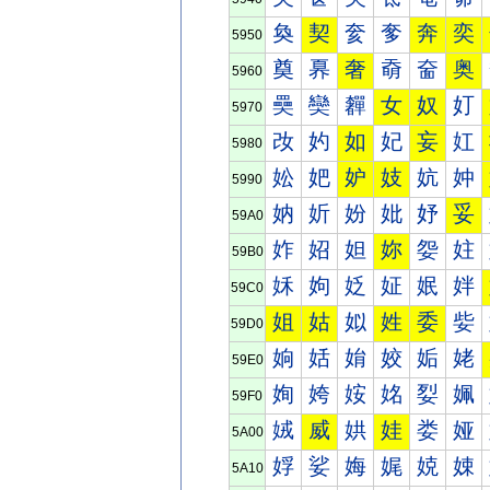
奐
契
奒
奓
奔
奕
5950
奠
奡
奢
奣
奤
奥
5960
奰
奱
奲
女
奴
奵
5970
妀
妁
如
妃
妄
妅
5980
妐
妑
妒
妓
妔
妕
5990
妠
妡
妢
妣
妤
妥
59A0
妰
妱
妲
妳
妴
妵
59B0
姀
姁
姂
姃
姄
姅
59C0
姐
姑
姒
姓
委
姕
59D0
姠
姡
姢
姣
姤
姥
59E0
姰
姱
姲
姳
姴
姵
59F0
娀
威
娂
娃
娄
娅
5A00
娐
娑
娒
娓
娔
娕
5A10