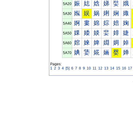
娠
娡
娢
娣
娤
娥
5A20
娰
娱
娲
娳
娴
娵
5A30
婀
婁
婂
婃
婄
婅
5A40
婐
婑
婒
婓
婔
婕
5A50
婠
婡
婢
婣
婤
婥
5A60
婰
婱
婲
婳
婴
婵
5A70
Pages:
1
2
3
4
[5]
6
7
8
9
10
11
12
13
14
15
16
17