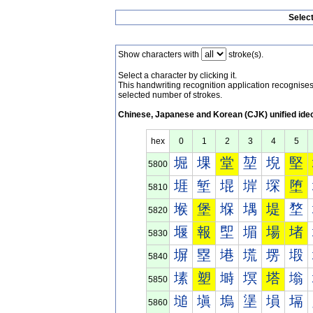
Selec
Show characters with
stroke(s).
Select a character by clicking it.
This handwriting recognition application recognis
selected number of strokes.
Chinese, Japanese and Korean (CJK) unified ide
hex
0
1
2
3
4
5
堀
堁
堂
堃
堄
堅
5800
堐
堑
堒
堓
堔
堕
5810
堠
堡
堢
堣
堤
堥
5820
堰
報
堲
堳
場
堵
5830
塀
塁
塂
塃
塄
塅
5840
塐
塑
塒
塓
塔
塕
5850
塠
塡
塢
塣
塤
塥
5860