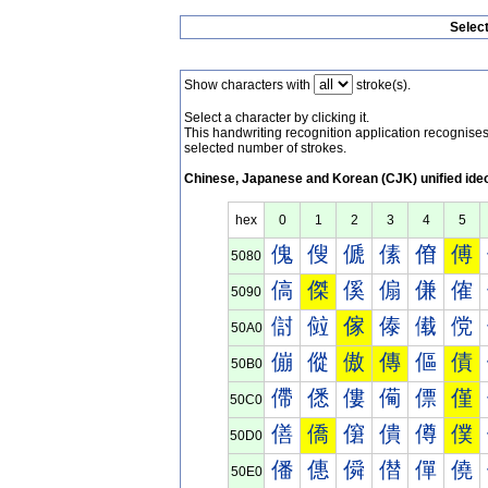
Selec
Show characters with
stroke(s).
Select a character by clicking it.
This handwriting recognition application recognis
selected number of strokes.
Chinese, Japanese and Korean (CJK) unified ide
hex
0
1
2
3
4
5
傀
傁
傂
傃
傄
傅
5080
傐
傑
傒
傓
傔
傕
5090
傠
傡
傢
傣
傤
傥
50A0
傰
傱
傲
傳
傴
債
50B0
僀
僁
僂
僃
僄
僅
50C0
僐
僑
僒
僓
僔
僕
50D0
僠
僡
僢
僣
僤
僥
50E0