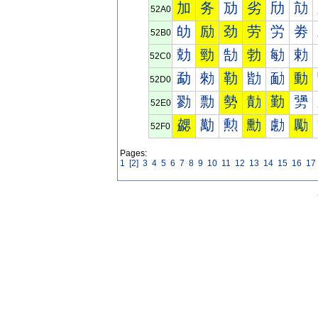
加
务
劢
劣
劤
劥
52A0
劰
励
劲
劳
労
劵
52B0
勀
勁
勂
勃
勄
勅
52C0
勐
勑
勒
勓
勔
動
52D0
勠
勡
勢
勣
勤
勥
52E0
勰
勱
勲
勳
勴
勵
52F0
Pages:
1
[2]
3
4
5
6
7
8
9
10
11
12
13
14
15
16
17