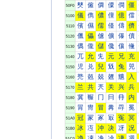
僰
僱
僲
僳
僴
僵
50F0
儀
儁
儂
儃
億
儅
5100
儐
儑
儒
儓
儔
儕
5110
儠
儡
儢
儣
儤
儥
5120
儰
儱
儲
儳
儴
儵
5130
兀
允
兂
元
兄
充
5140
児
兑
兒
兓
兔
兕
5150
兠
兡
兢
兣
兤
入
5160
兰
共
兲
关
兴
兵
5170
冀
冁
冂
冃
冄
内
5180
冐
冑
冒
冓
冔
冕
5190
冠
冡
冢
冣
冤
冥
51A0
冰
冱
冲
决
冴
况
51B0
净
凁
凂
凃
凄
凅
51C0