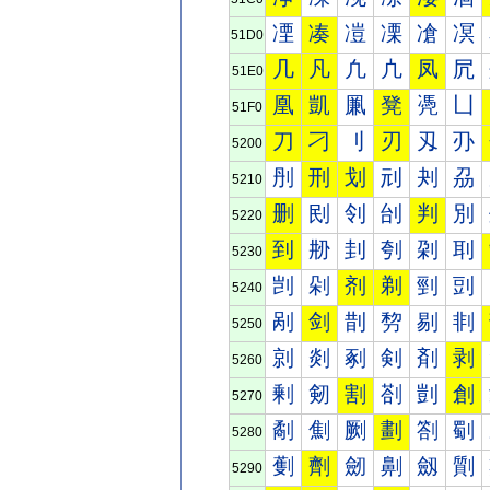
凐
凑
凒
凓
凔
凕
51D0
几
凡
凢
凣
凤
凥
51E0
凰
凱
凲
凳
凴
凵
51F0
刀
刁
刂
刃
刄
刅
5200
刐
刑
划
刓
刔
刕
5210
删
刡
刢
刣
判
別
5220
到
刱
刲
刳
刴
刵
5230
剀
剁
剂
剃
剄
剅
5240
剐
剑
剒
剓
剔
剕
5250
剠
剡
剢
剣
剤
剥
5260
剰
剱
割
剳
剴
創
5270
劀
劁
劂
劃
劄
劅
5280
劐
劑
劒
劓
劔
劕
5290