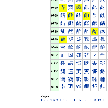
齐
齑
齒
齓
齔
齕
9F50
齠
齡
齢
齣
齤
齥
9F60
齰
齱
齲
齳
齴
齵
9F70
龀
龁
龂
龃
龄
龅
9F80
龐
龑
龒
龓
龔
龕
9F90
龠
龡
龢
龣
龤
龥
9FA0
龰
龱
龲
龳
龴
龵
9FB0
鿀
鿁
鿂
鿃
鿄
鿅
9FC0
鿐
鿑
鿒
鿓
鿔
鿕
9FD0
鿠
鿡
鿢
鿣
鿤
鿥
9FE0
鿰
鿱
鿲
鿳
鿴
鿵
9FF0
Pages:
1
2
3
4
5
6
7
8
9
10
11
12
13
14
15
16
17