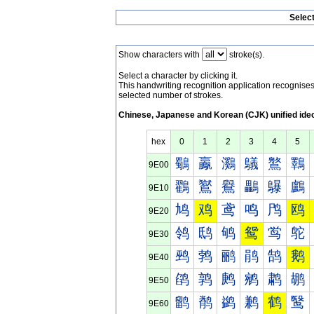
Selec
Show characters with
stroke(s).
Select a character by clicking it.
This handwriting recognition application recognis
selected number of strokes.
Chinese, Japanese and Korean (CJK) unified ide
hex
0
1
2
3
4
5
鸀
鸁
鸂
鸃
鸄
鸅
9E00
鸐
鸑
鸒
鸓
鸔
鸕
9E10
鸠
鸡
鸢
鸣
鸤
鸥
9E20
鸰
鸱
鸲
鸳
鸴
鸵
9E30
鹀
鹁
鹂
鹃
鹄
鹅
9E40
鹐
鹑
鹒
鹓
鹔
鹕
9E50
鹠
鹡
鹢
鹣
鹤
鹥
9E60