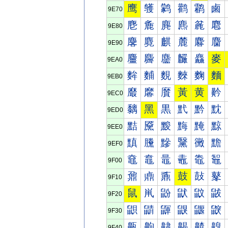
鹰
鹱
鹲
鹳
鹴
鹵
9E70
麀
麁
麂
麃
麄
麅
9E80
麐
麑
麒
麓
麔
麕
9E90
麠
麡
麢
麣
麤
麥
9EA0
麰
麱
麲
麳
麴
麵
9EB0
黀
黁
黂
黃
黄
黅
9EC0
黐
黑
黒
黓
黔
黕
9ED0
黠
黡
黢
黣
黤
黥
9EE0
黰
黱
黲
黳
黴
黵
9EF0
鼀
鼁
鼂
鼃
鼄
鼅
9F00
鼐
鼑
鼒
鼓
鼔
鼕
9F10
鼠
鼡
鼢
鼣
鼤
鼥
9F20
鼰
鼱
鼲
鼳
鼴
鼵
9F30
齀
齁
齂
齃
齄
齅
9F40