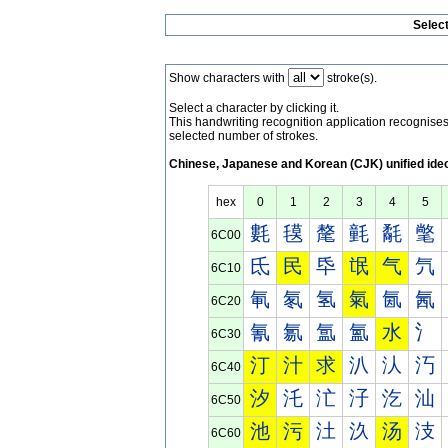
Selec
Show characters with
stroke(s).
Select a character by clicking it.
This handwriting recognition application recognis
selected number of strokes.
Chinese, Japanese and Korean (CJK) unified ide
hex
0
1
2
3
4
5
氀
氁
氂
氃
氄
氅
6C00
氐
民
氒
氓
气
氕
6C10
氠
氡
氢
氣
氤
氥
6C20
氰
氱
氲
氳
水
氵
6C30
汀
汁
求
汃
汄
汅
6C40
汐
汑
汒
汓
汔
汕
6C50
池
污
汢
汣
汤
汥
6C60