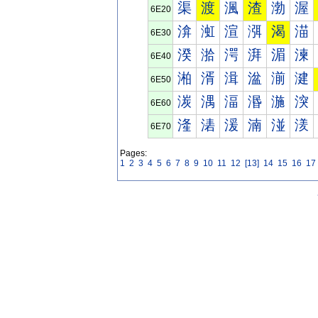
渠
渡
渢
渣
渤
渥
6E20
渰
渱
渲
渳
渴
渵
6E30
湀
湁
湂
湃
湄
湅
6E40
湐
湑
湒
湓
湔
湕
6E50
湠
湡
湢
湣
湤
湥
6E60
湰
湱
湲
湳
湴
湵
6E70
Pages:
1
2
3
4
5
6
7
8
9
10
11
12
[13]
14
15
16
17