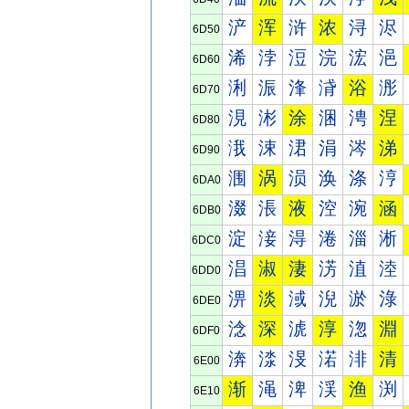
浐
浑
浒
浓
浔
浕
6D50
浠
浡
浢
浣
浤
浥
6D60
浰
浱
浲
浳
浴
浵
6D70
涀
涁
涂
涃
涄
涅
6D80
涐
涑
涒
涓
涔
涕
6D90
涠
涡
涢
涣
涤
涥
6DA0
涰
涱
液
涳
涴
涵
6DB0
淀
淁
淂
淃
淄
淅
6DC0
淐
淑
淒
淓
淔
淕
6DD0
淠
淡
淢
淣
淤
淥
6DE0
淰
深
淲
淳
淴
淵
6DF0
渀
渁
渂
渃
渄
清
6E00
渐
渑
渒
渓
渔
渕
6E10