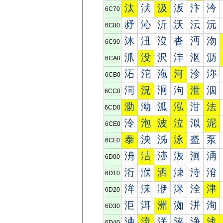
汰
汱
汲
汳
汴
汵
6C70
沀
沁
沂
沃
沄
沅
6C80
沐
沑
沒
沓
沔
沕
6C90
沠
没
沢
沣
沤
沥
6CA0
沰
沱
沲
河
沴
沵
6CB0
泀
況
泂
泃
泄
泅
6CC0
泐
泑
泒
泓
泔
法
6CD0
泠
泡
波
泣
泤
泥
6CE0
泰
泱
泲
泳
泴
泵
6CF0
洀
洁
洂
洃
洄
洅
6D00
洐
洑
洒
洓
洔
洕
6D10
洠
洡
洢
洣
洤
津
6D20
洰
洱
洲
洳
洴
洵
6D30
浀
流
浂
浃
浄
浅
6D40