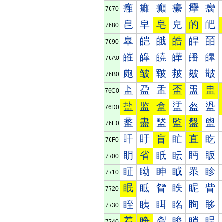
癰
癱
癲
癳
癴
癵
7670
皀
皁
皂
皃
的
皅
7680
皐
皑
皒
皓
皔
皕
7690
皠
皡
皢
皣
皤
皥
76A0
皰
皱
皲
皳
皴
皵
76B0
盀
盁
盂
盃
盄
盅
76C0
盐
监
盒
盓
盔
盕
76D0
盠
盡
盢
監
盤
盥
76E0
盰
盱
盲
盳
直
盵
76F0
眀
省
眂
眃
眄
眅
7700
眐
眑
眒
眓
眔
眕
7710
眠
眡
眢
眣
眤
眥
7720
眰
眱
眲
眳
眴
眵
7730
着
睁
睂
睃
睄
睅
7740