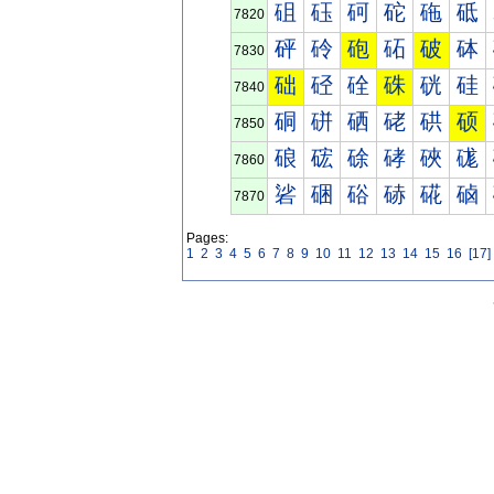
砠
砡
砢
砣
砤
砥
7820
砰
砱
砲
砳
破
砵
7830
础
硁
硂
硃
硄
硅
7840
硐
硑
硒
硓
硔
硕
7850
硠
硡
硢
硣
硤
硥
7860
硰
硱
硲
硳
硴
硵
7870
Pages:
1
2
3
4
5
6
7
8
9
10
11
12
13
14
15
16
[17]