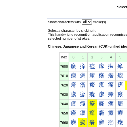
Selec
Show characters with
stroke(s).
Select a character by clicking it.
This handwriting recognition application recognis
selected number of strokes.
Chinese, Japanese and Korean (CJK) unified ide
hex
0
1
2
3
4
5
瘀
瘁
瘂
瘃
瘄
瘅
7600
瘐
瘑
瘒
瘓
瘔
瘕
7610
瘠
瘡
瘢
瘣
瘤
瘥
7620
瘰
瘱
瘲
瘳
瘴
瘵
7630
癀
癁
療
癃
癄
癅
7640
癐
癑
癒
癓
癔
癕
7650
癠
癡
癢
癣
癤
癥
7660