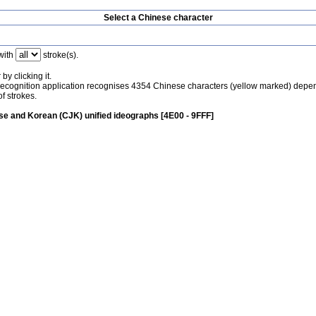
Select a Chinese character
with
stroke(s).
by clicking it.
recognition application recognises 4354 Chinese characters (yellow marked) depe
f strokes.
e and Korean (CJK) unified ideographs [4E00 - 9FFF]