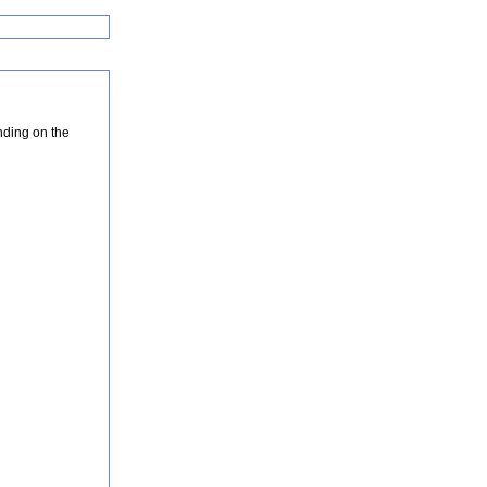
nding on the