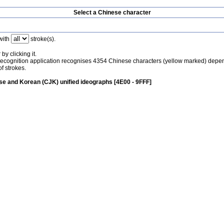
Select a Chinese character
with
stroke(s).
by clicking it.
recognition application recognises 4354 Chinese characters (yellow marked) depe
f strokes.
e and Korean (CJK) unified ideographs [4E00 - 9FFF]