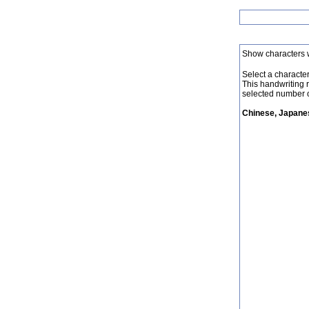
Show characters 
Select a character 
This handwriting 
selected number o
Chinese, Japanes