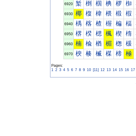
椠
椡
椢
椣
椤
椥
6920
椰
椱
椲
椳
椴
椵
6930
楀
楁
楂
楃
楄
楅
6940
楐
楑
楒
楓
楔
楕
6950
楠
楡
楢
楣
楤
楥
6960
楰
楱
楲
楳
楴
極
6970
Pages:
1
2
3
4
5
6
7
8
9
10
[11]
12
13
14
15
16
17