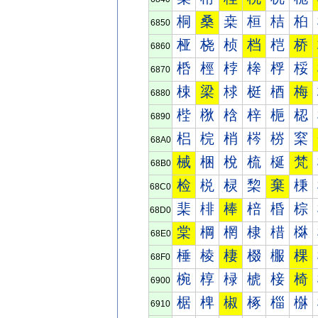
桐
桑
桒
桓
桔
桕
6850
桠
桡
桢
档
桤
桥
6860
桰
桱
桲
桳
桴
桵
6870
梀
梁
梂
梃
梄
梅
6880
梐
梑
梒
梓
梔
梕
6890
梠
梡
梢
梣
梤
梥
68A0
械
梱
梲
梳
梴
梵
68B0
检
棁
棂
棃
棄
棅
68C0
棐
棑
棒
棓
棔
棕
68D0
棠
棡
棢
棣
棤
棥
68E0
棰
棱
棲
棳
棴
棵
68F0
椀
椁
椂
椃
椄
椅
6900
椐
椑
椒
椓
椔
椕
6910