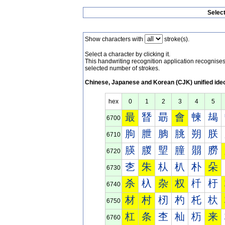
Selec
Show characters with
stroke(s).
Select a character by clicking it.
This handwriting recognition application recognis
selected number of strokes.
Chinese, Japanese and Korean (CJK) unified ide
hex
0
1
2
3
4
5
最
朁
朂
會
朄
朅
6700
朐
朑
朒
朓
朔
朕
6710
朠
朡
朢
朣
朤
朥
6720
朰
朱
朲
朳
朴
朵
6730
杀
杁
杂
权
杄
杅
6740
材
村
杒
杓
杔
杕
6750
杠
条
杢
杣
杤
来
6760