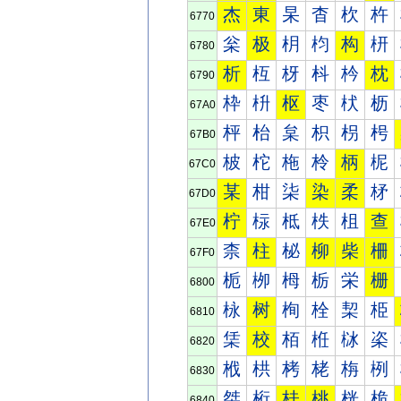
杰
東
杲
杳
杴
杵
6770
枀
极
枂
枃
构
枅
6780
析
枑
枒
枓
枔
枕
6790
枠
枡
枢
枣
枤
枥
67A0
枰
枱
枲
枳
枴
枵
67B0
柀
柁
柂
柃
柄
柅
67C0
某
柑
柒
染
柔
柕
67D0
柠
柡
柢
柣
柤
查
67E0
柰
柱
柲
柳
柴
柵
67F0
栀
栁
栂
栃
栄
栅
6800
栐
树
栒
栓
栔
栕
6810
栠
校
栢
栣
栤
栥
6820
栰
栱
栲
栳
栴
栵
6830
桀
桁
桂
桃
桄
桅
6840