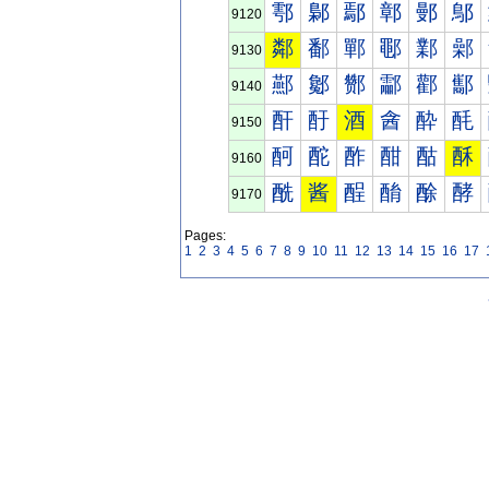
鄠
鄡
鄢
鄣
鄤
鄥
9120
鄰
鄱
鄲
鄳
鄴
鄵
9130
酀
酁
酂
酃
酄
酅
9140
酐
酑
酒
酓
酔
酕
9150
酠
酡
酢
酣
酤
酥
9160
酰
酱
酲
酳
酴
酵
9170
Pages:
1
2
3
4
5
6
7
8
9
10
11
12
13
14
15
16
17