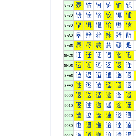
轰
轱
轲
轳
轴
轵
8F70
辀
辁
辂
较
辄
辅
8F80
辐
辑
辒
输
辔
辕
8F90
辠
辡
辢
辣
辤
辥
8FA0
辰
辱
農
辳
辴
辵
8FB0
迀
迁
迂
迃
迄
迅
8FC0
运
近
迒
迓
返
迕
8FD0
迠
迡
迢
迣
迤
迥
8FE0
述
迱
迲
迳
迴
迵
8FF0
退
送
适
逃
逄
逅
9000
逐
逑
递
逓
途
逕
9010
造
逡
逢
連
逤
逥
9020
逰
週
進
逳
逴
逵
9030
遀
遁
遂
遃
遄
遅
9040