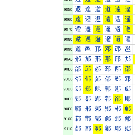
遐
遑
遒
道
達
違
9050
遠
遡
遢
遣
遤
遥
9060
遰
遱
遲
遳
遴
遵
9070
邀
邁
邂
邃
還
邅
9080
邐
邑
邒
邓
邔
邕
9090
邠
邡
邢
那
邤
邥
90A0
邰
邱
邲
邳
邴
邵
90B0
郀
郁
郂
郃
郄
郅
90C0
郐
郑
郒
郓
郔
郕
90D0
郠
郡
郢
郣
郤
郥
90E0
郰
郱
郲
郳
郴
郵
90F0
鄀
鄁
鄂
鄃
鄄
鄅
9100
鄐
鄑
鄒
鄓
鄔
鄕
9110