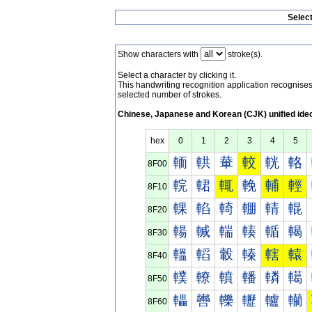
Selec
Show characters with
stroke(s).
Select a character by clicking it.
This handwriting recognition application recognis
selected number of strokes.
Chinese, Japanese and Korean (CJK) unified ide
hex
0
1
2
3
4
5
輀
輁
輂
較
輄
輅
8F00
輐
輑
輒
輓
輔
輕
8F10
輠
輡
輢
輣
輤
輥
8F20
輰
輱
輲
輳
輴
輵
8F30
轀
轁
轂
轃
轄
轅
8F40
轐
轑
轒
轓
轔
轕
8F50
轠
轡
轢
轣
轤
轥
8F60