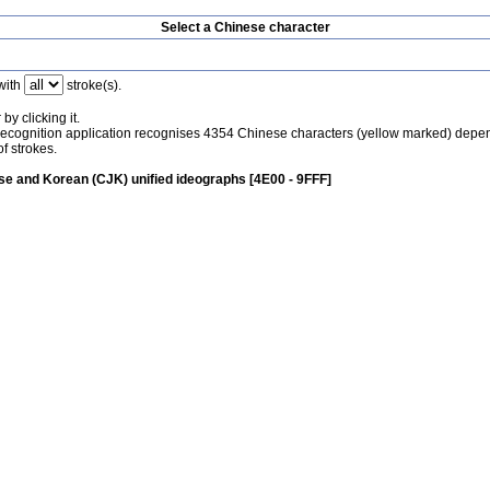
Select a Chinese character
with
stroke(s).
by clicking it.
recognition application recognises 4354 Chinese characters (yellow marked) depe
f strokes.
e and Korean (CJK) unified ideographs [4E00 - 9FFF]