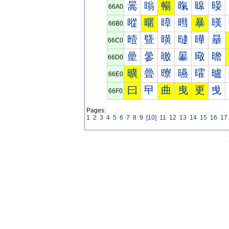
暠
暡
暢
暣
暤
暥
66A0
暰
暱
暲
暳
暴
暵
66B0
曀
曁
曂
曃
曄
曅
66C0
曐
曑
曒
曓
曔
曕
66D0
曠
曡
曢
曣
曤
曥
66E0
曰
曱
曲
曳
更
曵
66F0
Pages:
1
2
3
4
5
6
7
8
9
[10]
11
12
13
14
15
16
17