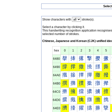
Selec
Show characters with
stroke(s).
Select a character by clicking it.
This handwriting recognition application recognis
selected number of strokes.
Chinese, Japanese and Korean (CJK) unified ide
hex
0
1
2
3
4
5
撀
撁
撂
撃
撄
撅
6480
撐
撑
撒
撓
撔
撕
6490
撠
撡
撢
撣
撤
撥
64A0
撰
撱
撲
撳
撴
撵
64B0
擀
擁
擂
擃
擄
擅
64C0
擐
擑
擒
擓
擔
擕
64D0
擠
擡
擢
擣
擤
擥
64E0