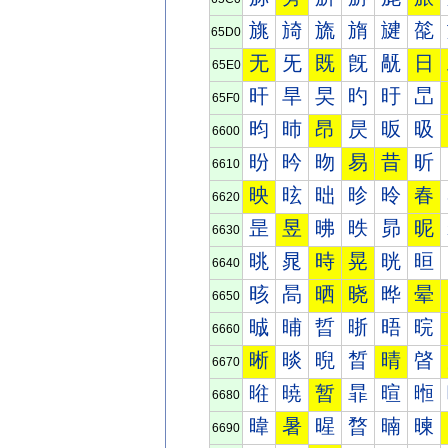
旐
旑
旒
旓
旔
旕
65D0
无
旡
既
旣
旤
日
65E0
旰
旱
旲
旳
旴
旵
65F0
昀
昁
昂
昃
昄
昅
6600
昐
昑
昒
易
昔
昕
6610
映
昡
昢
昣
昤
春
6620
昰
昱
昲
昳
昴
昵
6630
晀
晁
時
晃
晄
晅
6640
晐
晑
晒
晓
晔
晕
6650
晠
晡
晢
晣
晤
晥
6660
晰
晱
晲
晳
晴
晵
6670
暀
暁
暂
暃
暄
暅
6680
暐
暑
暒
暓
暔
暕
6690