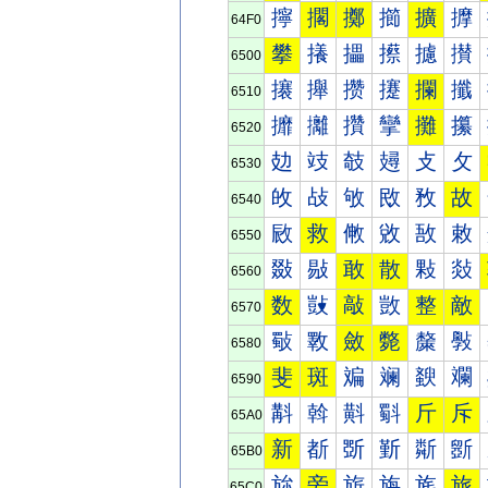
擰
擱
擲
擳
擴
擵
64F0
攀
攁
攂
攃
攄
攅
6500
攐
攑
攒
攓
攔
攕
6510
攠
攡
攢
攣
攤
攥
6520
攰
攱
攲
攳
攴
攵
6530
敀
敁
敂
敃
敄
故
6540
敐
救
敒
敓
敔
敕
6550
敠
敡
敢
散
敤
敥
6560
数
敱
敲
敳
整
敵
6570
斀
斁
斂
斃
斄
斅
6580
斐
斑
斒
斓
斔
斕
6590
斠
斡
斢
斣
斤
斥
65A0
新
斱
斲
斳
斴
斵
65B0
旀
旁
旂
旃
旄
旅
65C0