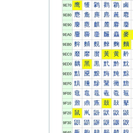
鹰
鹱
鹲
鹳
鹴
鹵
9E70
麀
麁
麂
麃
麄
麅
9E80
麐
麑
麒
麓
麔
麕
9E90
麠
麡
麢
麣
麤
麥
9EA0
麰
麱
麲
麳
麴
麵
9EB0
黀
黁
黂
黃
黄
黅
9EC0
黐
黑
黒
黓
黔
黕
9ED0
黠
黡
黢
黣
黤
黥
9EE0
黰
黱
黲
黳
黴
黵
9EF0
鼀
鼁
鼂
鼃
鼄
鼅
9F00
鼐
鼑
鼒
鼓
鼔
鼕
9F10
鼠
鼡
鼢
鼣
鼤
鼥
9F20
鼰
鼱
鼲
鼳
鼴
鼵
9F30
齀
齁
齂
齃
齄
齅
9F40