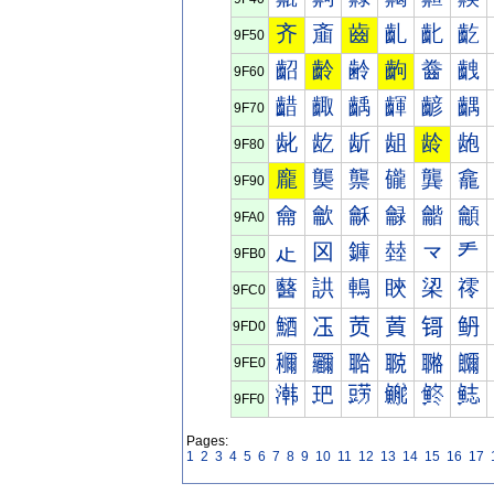
齐
齑
齒
齓
齔
齕
9F50
齠
齡
齢
齣
齤
齥
9F60
齰
齱
齲
齳
齴
齵
9F70
龀
龁
龂
龃
龄
龅
9F80
龐
龑
龒
龓
龔
龕
9F90
龠
龡
龢
龣
龤
龥
9FA0
龰
龱
龲
龳
龴
龵
9FB0
鿀
鿁
鿂
鿃
鿄
鿅
9FC0
鿐
鿑
鿒
鿓
鿔
鿕
9FD0
鿠
鿡
鿢
鿣
鿤
鿥
9FE0
鿰
鿱
鿲
鿳
鿴
鿵
9FF0
Pages:
1
2
3
4
5
6
7
8
9
10
11
12
13
14
15
16
17