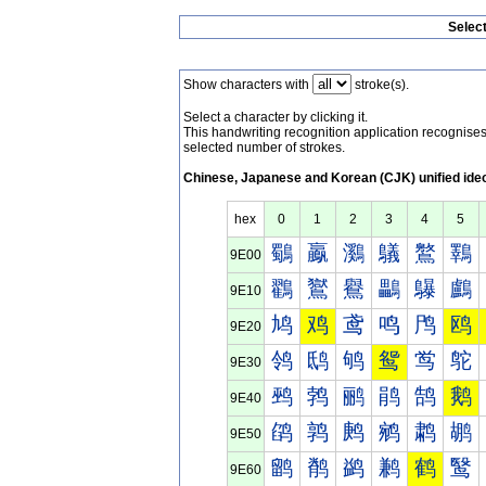
Selec
Show characters with
stroke(s).
Select a character by clicking it.
This handwriting recognition application recognis
selected number of strokes.
Chinese, Japanese and Korean (CJK) unified ide
hex
0
1
2
3
4
5
鸀
鸁
鸂
鸃
鸄
鸅
9E00
鸐
鸑
鸒
鸓
鸔
鸕
9E10
鸠
鸡
鸢
鸣
鸤
鸥
9E20
鸰
鸱
鸲
鸳
鸴
鸵
9E30
鹀
鹁
鹂
鹃
鹄
鹅
9E40
鹐
鹑
鹒
鹓
鹔
鹕
9E50
鹠
鹡
鹢
鹣
鹤
鹥
9E60