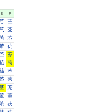
E
F
芎
芏
芞
芟
芮
芯
芾
芿
苎
苏
苞
苟
苮
苯
苾
苿
茎
茏
茞
茟
茮
茯