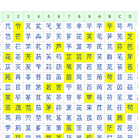
1
2
3
4
5
6
7
8
9
A
B
C
D
芀
芁
节
芃
芄
芅
芆
芇
芈
芉
芊
芋
芌
芍
芐
芑
芒
芓
芔
芕
芖
芗
芘
芙
芚
芛
芜
芝
芠
芡
芢
芣
芤
芥
芦
芧
芨
芩
芪
芫
芬
芭
芰
花
芲
芳
芴
芵
芶
芷
芸
芹
芺
芻
芼
芽
苀
苁
苂
苃
苄
苅
苆
苇
苈
苉
苊
苋
苌
苍
苐
苑
苒
苓
苔
苕
苖
苗
苘
苙
苚
苛
苜
苝
苠
苡
苢
苣
苤
若
苦
苧
苨
苩
苪
苫
苬
苭
苰
英
苲
苳
苴
苵
苶
苷
苸
苹
苺
苻
苼
苽
茀
茁
茂
范
茄
茅
茆
茇
茈
茉
茊
茋
茌
茍
茐
茑
茒
茓
茔
茕
茖
茗
茘
茙
茚
茛
茜
茝
茠
茡
茢
茣
茤
茥
茦
茧
茨
茩
茪
茫
茬
茭