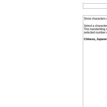
Show characters 
Select a character 
This handwriting 
selected number o
Chinese, Japanes