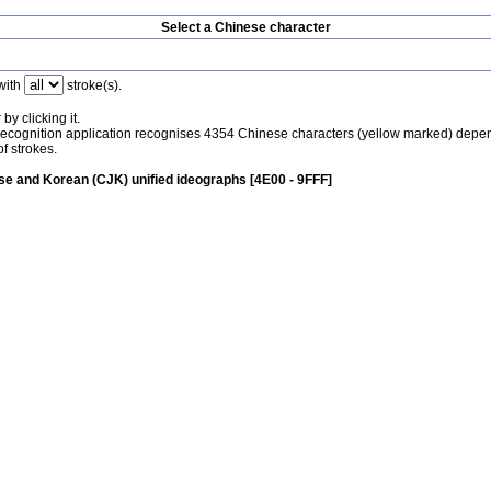
Select a Chinese character
with
stroke(s).
by clicking it.
recognition application recognises 4354 Chinese characters (yellow marked) depe
f strokes.
e and Korean (CJK) unified ideographs [4E00 - 9FFF]