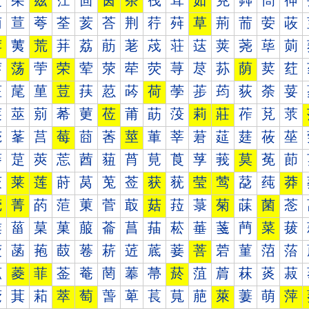
茰
茱
茲
茳
茴
茵
茶
茷
茸
茹
茺
茻
茼
茽
荀
荁
荂
荃
荄
荅
荆
荇
荈
草
荊
荋
荌
荍
荐
荑
荒
荓
荔
荕
荖
荗
荘
荙
荚
荛
荜
荝
荠
荡
荢
荣
荤
荥
荦
荧
荨
荩
荪
荫
荬
荭
荰
荱
荲
荳
荴
荵
荶
荷
荸
荹
荺
荻
荼
荽
莀
莁
莂
莃
莄
莅
莆
莇
莈
莉
莊
莋
莌
莍
莐
莑
莒
莓
莔
莕
莖
莗
莘
莙
莚
莛
莜
莝
莠
莡
莢
莣
莤
莥
莦
莧
莨
莩
莪
莫
莬
莭
莰
莱
莲
莳
莴
莵
莶
获
莸
莹
莺
莻
莼
莽
菀
菁
菂
菃
菄
菅
菆
菇
菈
菉
菊
菋
菌
菍
菐
菑
菒
菓
菔
菕
菖
菗
菘
菙
菚
菛
菜
菝
菠
菡
菢
菣
菤
菥
菦
菧
菨
菩
菪
菫
菬
菭
菰
菱
菲
菳
菴
菵
菶
菷
菸
菹
菺
菻
菼
菽
萀
萁
萂
萃
萄
萅
萆
萇
萈
萉
萊
萋
萌
萍