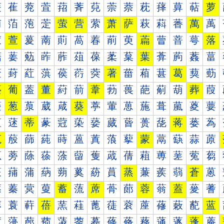
萐
萑
萒
萓
萔
萕
萖
萗
萘
萙
萚
萛
萜
萝
萠
萡
萢
萣
萤
营
萦
萧
萨
萩
萪
萫
萬
萭
萰
萱
萲
萳
萴
萵
萶
萷
萸
萹
萺
萻
萼
落
葀
葁
葂
葃
葄
葅
葆
葇
葈
葉
葊
葋
葌
葍
葐
葑
葒
葓
葔
葕
葖
著
葘
葙
葚
葛
葜
葝
葠
葡
葢
董
葤
葥
葦
葧
葨
葩
葪
葫
葬
葭
葰
葱
葲
葳
葴
葵
葶
葷
葸
葹
葺
葻
葼
葽
蒀
蒁
蒂
蒃
蒄
蒅
蒆
蒇
蒈
蒉
蒊
蒋
蒌
蒍
蒐
蒑
蒒
蒓
蒔
蒕
蒖
蒗
蒘
蒙
蒚
蒛
蒜
蒝
蒠
蒡
蒢
蒣
蒤
蒥
蒦
蒧
蒨
蒩
蒪
蒫
蒬
蒭
蒰
蒱
蒲
蒳
蒴
蒵
蒶
蒷
蒸
蒹
蒺
蒻
蒼
蒽
蓀
蓁
蓂
蓃
蓄
蓅
蓆
蓇
蓈
蓉
蓊
蓋
蓌
蓍
蓐
蓑
蓒
蓓
蓔
蓕
蓖
蓗
蓘
蓙
蓚
蓛
蓜
蓝
蓠
蓡
蓢
蓣
蓤
蓥
蓦
蓧
蓨
蓩
蓪
蓫
蓬
蓭