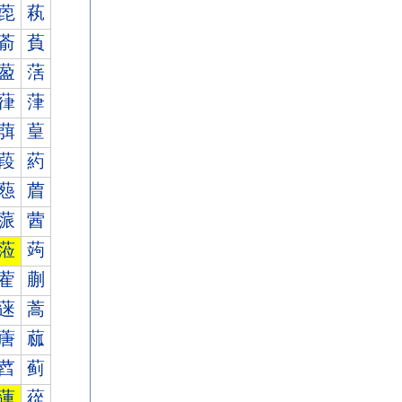
萞
萟
萮
萯
萾
萿
葎
葏
葞
葟
葮
葯
葾
葿
蒎
蒏
蒞
蒟
蒮
蒯
蒾
蒿
蓎
蓏
蓞
蓟
蓮
蓯