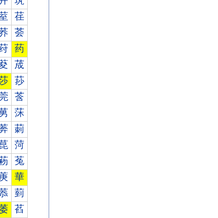
茾
茿
荎
荏
荞
荟
荮
药
荾
荿
莎
莏
莞
莟
莮
莯
莾
莿
菎
菏
菞
菟
菮
華
菾
菿
萎
萏