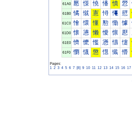
憠
憡
憢
憣
憤
憥
61A0
憰
憱
憲
憳
憴
憵
61B0
懀
懁
懂
懃
懄
懅
61C0
懐
懑
懒
懓
懔
懕
61D0
懠
懡
懢
懣
懤
懥
61E0
懰
懱
懲
懳
懴
懵
61F0
Pages:
1
2
3
4
5
6
7
[8]
9
10
11
12
13
14
15
16
17