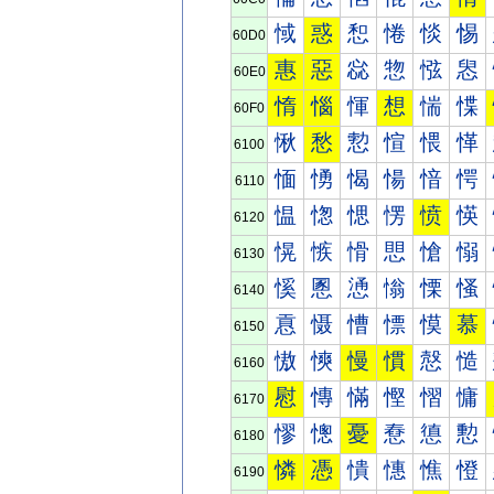
惐
惑
惒
惓
惔
惕
60D0
惠
惡
惢
惣
惤
惥
60E0
惰
惱
惲
想
惴
惵
60F0
愀
愁
愂
愃
愄
愅
6100
愐
愑
愒
愓
愔
愕
6110
愠
愡
愢
愣
愤
愥
6120
愰
愱
愲
愳
愴
愵
6130
慀
慁
慂
慃
慄
慅
6140
慐
慑
慒
慓
慔
慕
6150
慠
慡
慢
慣
慤
慥
6160
慰
慱
慲
慳
慴
慵
6170
憀
憁
憂
憃
憄
憅
6180
憐
憑
憒
憓
憔
憕
6190