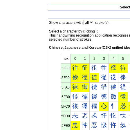
Selec
Show characters with
stroke(s).
Select a character by clicking it.
This handwriting recognition application recognis
selected number of strokes.
Chinese, Japanese and Korean (CJK) unified ide
hex
0
1
2
3
4
5
往
征
徂
徃
径
待
5F80
徐
徑
徒
従
徔
徕
5F90
徠
御
徢
徣
徤
徥
5FA0
徰
徱
徲
徳
徴
徵
5FB0
忀
忁
忂
心
忄
必
5FC0
忐
忑
忒
忓
忔
忕
5FD0
忠
忡
忢
忣
忤
忥
5FE0