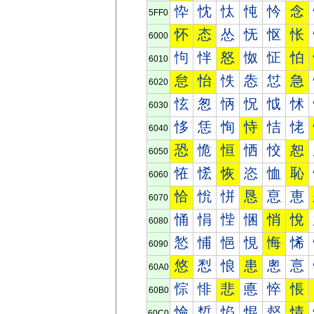
忰
忱
忲
忳
忴
念
5FF0
怀
态
怂
怃
怄
怅
6000
怐
怑
怒
怓
怔
怕
6010
怠
怡
怢
怣
怤
急
6020
怰
怱
怲
怳
怴
怵
6030
恀
恁
恂
恃
恄
恅
6040
恐
恑
恒
恓
恔
恕
6050
恠
恡
恢
恣
恤
恥
6060
恰
恱
恲
恳
恴
恵
6070
悀
悁
悂
悃
悄
悅
6080
悐
悑
悒
悓
悔
悕
6090
悠
悡
悢
患
悤
悥
60A0
悰
悱
悲
悳
悴
悵
60B0
惀
惁
惂
惃
惄
情
60C0