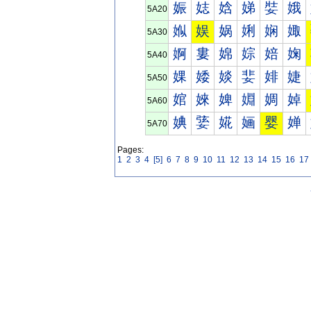
娠
娡
娢
娣
娤
娥
5A20
娰
娱
娲
娳
娴
娵
5A30
婀
婁
婂
婃
婄
婅
5A40
婐
婑
婒
婓
婔
婕
5A50
婠
婡
婢
婣
婤
婥
5A60
婰
婱
婲
婳
婴
婵
5A70
Pages:
1
2
3
4
[5]
6
7
8
9
10
11
12
13
14
15
16
17