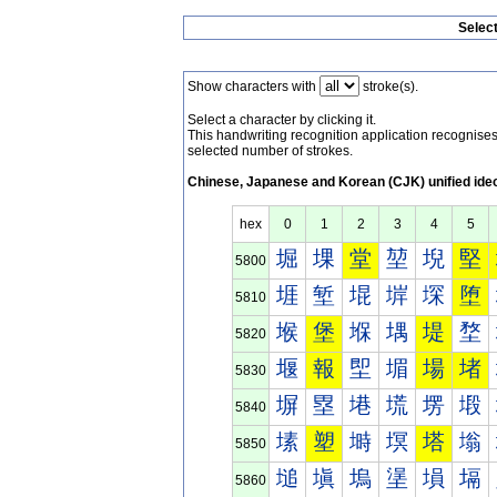
Selec
Show characters with
stroke(s).
Select a character by clicking it.
This handwriting recognition application recognis
selected number of strokes.
Chinese, Japanese and Korean (CJK) unified ide
hex
0
1
2
3
4
5
堀
堁
堂
堃
堄
堅
5800
堐
堑
堒
堓
堔
堕
5810
堠
堡
堢
堣
堤
堥
5820
堰
報
堲
堳
場
堵
5830
塀
塁
塂
塃
塄
塅
5840
塐
塑
塒
塓
塔
塕
5850
塠
塡
塢
塣
塤
塥
5860