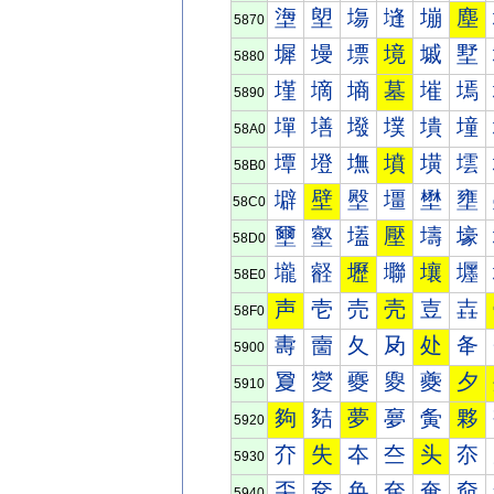
塰
塱
塲
塳
塴
塵
5870
墀
墁
墂
境
墄
墅
5880
墐
墑
墒
墓
墔
墕
5890
墠
墡
墢
墣
墤
墥
58A0
墰
墱
墲
墳
墴
墵
58B0
壀
壁
壂
壃
壄
壅
58C0
壐
壑
壒
壓
壔
壕
58D0
壠
壡
壢
壣
壤
壥
58E0
声
壱
売
壳
壴
壵
58F0
夀
夁
夂
夃
处
夅
5900
夐
夑
夒
夓
夔
夕
5910
夠
夡
夢
夣
夤
夥
5920
夰
失
夲
夳
头
夵
5930
奀
奁
奂
奃
奄
奅
5940