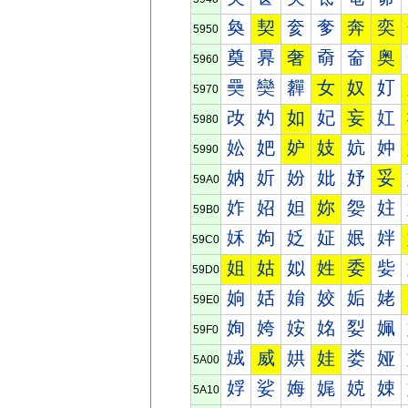
奐
契
奒
奓
奔
奕
5950
奠
奡
奢
奣
奤
奥
5960
奰
奱
奲
女
奴
奵
5970
妀
妁
如
妃
妄
妅
5980
妐
妑
妒
妓
妔
妕
5990
妠
妡
妢
妣
妤
妥
59A0
妰
妱
妲
妳
妴
妵
59B0
姀
姁
姂
姃
姄
姅
59C0
姐
姑
姒
姓
委
姕
59D0
姠
姡
姢
姣
姤
姥
59E0
姰
姱
姲
姳
姴
姵
59F0
娀
威
娂
娃
娄
娅
5A00
娐
娑
娒
娓
娔
娕
5A10