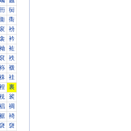
蠾
蠿
衎
衏
衞
衟
衮
衯
衾
衿
袎
袏
袞
袟
袮
袯
袾
袿
裎
裏
裞
裟
裮
裯
裾
裿
褎
褏