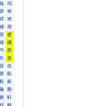
褞
褟
褮
褯
褾
褿
襎
襏
襞
襟
襮
襯
襾
西
覎
規
覞
覟
覮
覯
覾
覿
觎
觏
觞
觟
觮
觯