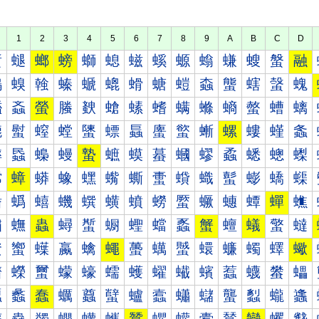
1
2
3
4
5
6
7
8
9
A
B
C
D
螀
螁
螂
螃
螄
螅
螆
螇
螈
螉
螊
螋
螌
融
螐
螑
螒
螓
螔
螕
螖
螗
螘
螙
螚
螛
螜
螝
螠
螡
螢
螣
螤
螥
螦
螧
螨
螩
螪
螫
螬
螭
螰
螱
螲
螳
螴
螵
螶
螷
螸
螹
螺
螻
螼
螽
蟀
蟁
蟂
蟃
蟄
蟅
蟆
蟇
蟈
蟉
蟊
蟋
蟌
蟍
蟐
蟑
蟒
蟓
蟔
蟕
蟖
蟗
蟘
蟙
蟚
蟛
蟜
蟝
蟠
蟡
蟢
蟣
蟤
蟥
蟦
蟧
蟨
蟩
蟪
蟫
蟬
蟭
蟰
蟱
蟲
蟳
蟴
蟵
蟶
蟷
蟸
蟹
蟺
蟻
蟼
蟽
蠀
蠁
蠂
蠃
蠄
蠅
蠆
蠇
蠈
蠉
蠊
蠋
蠌
蠍
蠐
蠑
蠒
蠓
蠔
蠕
蠖
蠗
蠘
蠙
蠚
蠛
蠜
蠝
蠠
蠡
蠢
蠣
蠤
蠥
蠦
蠧
蠨
蠩
蠪
蠫
蠬
蠭