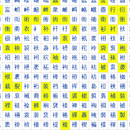
蠰
蠱
蠲
蠳
蠴
蠵
蠶
蠷
蠸
蠹
蠺
蠻
蠼
蠽
血
衁
衂
衃
衄
衅
衆
衇
衈
衉
衊
衋
行
衍
衐
衑
衒
術
衔
衕
衖
街
衘
衙
衚
衛
衜
衝
衠
衡
衢
衣
衤
补
衦
衧
表
衩
衪
衫
衬
衭
衰
衱
衲
衳
衴
衵
衶
衷
衸
衹
衺
衻
衼
衽
袀
袁
袂
袃
袄
袅
袆
袇
袈
袉
袊
袋
袌
袍
袐
袑
袒
袓
袔
袕
袖
袗
袘
袙
袚
袛
袜
袝
袠
袡
袢
袣
袤
袥
袦
袧
袨
袩
袪
被
袬
袭
袰
袱
袲
袳
袴
袵
袶
袷
袸
袹
袺
袻
袼
袽
裀
裁
裂
裃
裄
装
裆
裇
裈
裉
裊
裋
裌
裍
裐
裑
裒
裓
裔
裕
裖
裗
裘
裙
裚
裛
補
裝
裠
裡
裢
裣
裤
裥
裦
裧
裨
裩
裪
裫
裬
裭
裰
裱
裲
裳
裴
裵
裶
裷
裸
裹
裺
裻
裼
製
褀
褁
褂
褃
褄
褅
褆
複
褈
褉
褊
褋
褌
褍