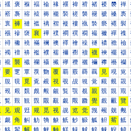
褐
褑
褒
褓
褔
褕
褖
褗
褘
褙
褚
褛
褜
褝
褠
褡
褢
褣
褤
褥
褦
褧
褨
褩
褪
褫
褬
褭
褰
褱
褲
褳
褴
褵
褶
褷
褸
褹
褺
褻
褼
褽
襀
襁
襂
襃
襄
襅
襆
襇
襈
襉
襊
襋
襌
襍
襐
襑
襒
襓
襔
襕
襖
襗
襘
襙
襚
襛
襜
襝
襠
襡
襢
襣
襤
襥
襦
襧
襨
襩
襪
襫
襬
襭
襰
襱
襲
襳
襴
襵
襶
襷
襸
襹
襺
襻
襼
襽
覀
要
覂
覃
覄
覅
覆
覇
覈
覉
覊
見
覌
覍
覐
覑
覒
覓
覔
覕
視
覗
覘
覙
覚
覛
覜
覝
覠
覡
覢
覣
覤
覥
覦
覧
覨
覩
親
覫
覬
覭
覰
覱
覲
観
覴
覵
覶
覷
覸
覹
覺
覻
覼
覽
觀
见
观
觃
规
觅
视
觇
览
觉
觊
觋
觌
觍
觐
觑
角
觓
觔
觕
觖
觗
觘
觙
觚
觛
觜
觝
觠
觡
觢
解
觤
觥
触
觧
觨
觩
觪
觫
觬
觭