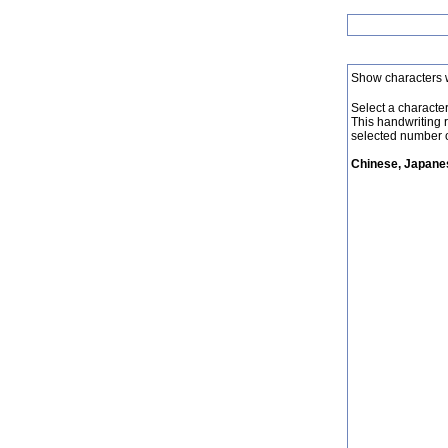
Show characters 
Select a character 
This handwriting 
selected number o
Chinese, Japanes