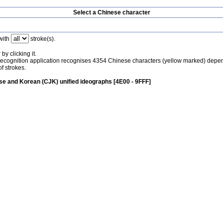
Select a Chinese character
with
stroke(s).
by clicking it.
recognition application recognises 4354 Chinese characters (yellow marked) depe
f strokes.
e and Korean (CJK) unified ideographs [4E00 - 9FFF]