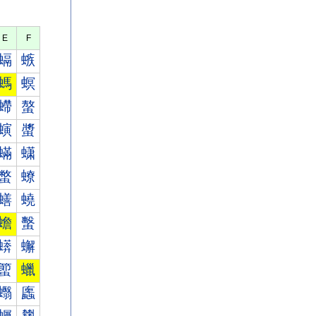
E
F
螎
螏
螞
螟
螮
螯
螾
螿
蟎
蟏
蟞
蟟
蟮
蟯
蟾
蟿
蠎
蠏
蠞
蠟
蠮
蠯