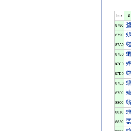
hex
0
8780
8790
87A0
87B0
87C0
87D0
87E0
87F0
8800
8810
8820