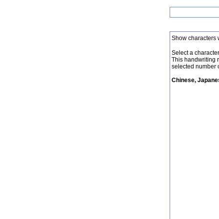
Show characters 
Select a character 
This handwriting 
selected number o
Chinese, Japanes