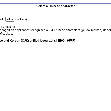
Select a Chinese character
with
stroke(s).
by clicking it.
recognition application recognises 4354 Chinese characters (yellow marked) depe
f strokes.
e and Korean (CJK) unified ideographs [4E00 - 9FFF]