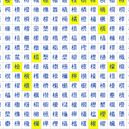
樰
樱
樲
樳
樴
樵
樶
樷
樸
樹
樺
樻
樼
樽
橀
橁
橂
橃
橄
橅
橆
橇
橈
橉
橊
橋
橌
橍
橐
橑
橒
橓
橔
橕
橖
橗
橘
橙
橚
橛
橜
橝
橠
橡
橢
橣
橤
橥
橦
橧
橨
橩
橪
橫
橬
橭
橰
橱
橲
橳
橴
橵
橶
橷
橸
橹
橺
橻
橼
橽
檀
檁
檂
檃
檄
檅
檆
檇
檈
檉
檊
檋
檌
檍
檐
檑
檒
檓
檔
檕
檖
檗
檘
檙
檚
檛
檜
檝
檠
檡
檢
檣
檤
檥
檦
檧
檨
檩
檪
檫
檬
檭
檰
檱
檲
檳
檴
檵
檶
檷
檸
檹
檺
檻
檼
檽
櫀
櫁
櫂
櫃
櫄
櫅
櫆
櫇
櫈
櫉
櫊
櫋
櫌
櫍
櫐
櫑
櫒
櫓
櫔
櫕
櫖
櫗
櫘
櫙
櫚
櫛
櫜
櫝
櫠
櫡
櫢
櫣
櫤
櫥
櫦
櫧
櫨
櫩
櫪
櫫
櫬
櫭
櫰
櫱
櫲
櫳
櫴
櫵
櫶
櫷
櫸
櫹
櫺
櫻
櫼
櫽
欀
欁
欂
欃
欄
欅
欆
欇
欈
欉
權
欋
欌
欍