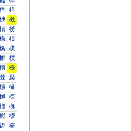
樾
樿
橎
橏
橞
機
橮
橯
橾
橿
檎
檏
檞
檟
檮
檯
檾
檿
櫎
櫏
櫞
櫟
櫮
櫯
櫾
櫿
欎
欏