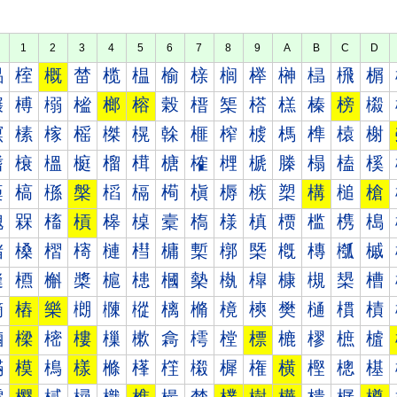
1
2
3
4
5
6
7
8
9
A
B
C
D
榀
榁
概
榃
榄
榅
榆
榇
榈
榉
榊
榋
榌
榍
榐
榑
榒
榓
榔
榕
榖
榗
榘
榙
榚
榛
榜
榝
榠
榡
榢
榣
榤
榥
榦
榧
榨
榩
榪
榫
榬
榭
榰
榱
榲
榳
榴
榵
榶
榷
榸
榹
榺
榻
榼
榽
槀
槁
槂
槃
槄
槅
槆
槇
槈
槉
槊
構
槌
槍
槐
槑
槒
槓
槔
槕
槖
槗
様
槙
槚
槛
槜
槝
槠
槡
槢
槣
槤
槥
槦
槧
槨
槩
槪
槫
槬
槭
槰
槱
槲
槳
槴
槵
槶
槷
槸
槹
槺
槻
槼
槽
樀
樁
樂
樃
樄
樅
樆
樇
樈
樉
樊
樋
樌
樍
樐
樑
樒
樓
樔
樕
樖
樗
樘
標
樚
樛
樜
樝
樠
模
樢
樣
樤
樥
樦
樧
樨
権
横
樫
樬
樭