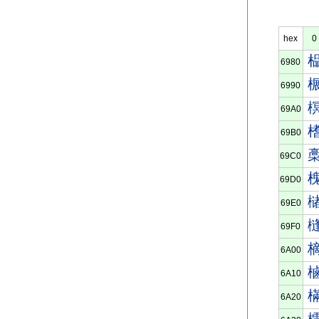
hex
0
6980
6990
69A0
69B0
69C0
69D0
69E0
69F0
6A00
6A10
6A20