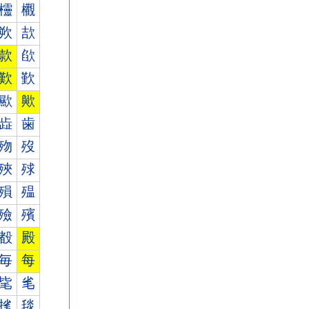
欞
欟
欮
欯
款
欿
歎
歏
歞
歟
歮
歯
歾
歿
殎
殏
殞
殟
殮
殯
殾
殿
毎
每
毞
毟
毮
毯