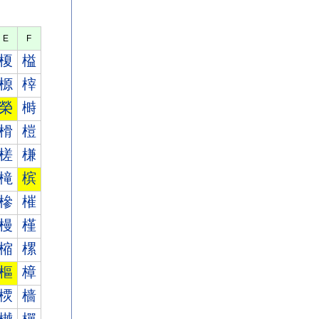
E
F
榎
榏
榞
榟
榮
榯
榾
榿
槎
槏
槞
槟
槮
槯
槾
槿
樎
樏
樞
樟
樮
樯