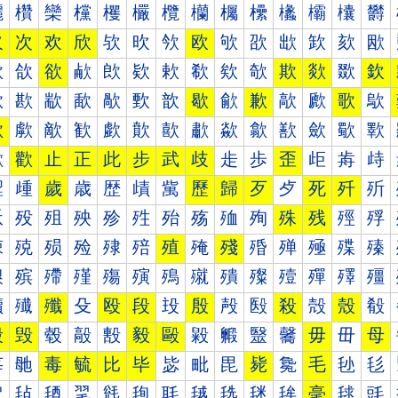
欐
欑
欒
欓
欔
欕
欖
欗
欘
欙
欚
欛
欜
欝
欠
次
欢
欣
欤
欥
欦
欧
欨
欩
欪
欫
欬
欭
欰
欱
欲
欳
欴
欵
欶
欷
欸
欹
欺
欻
欼
欽
歀
歁
歂
歃
歄
歅
歆
歇
歈
歉
歊
歋
歌
歍
歐
歑
歒
歓
歔
歕
歖
歗
歘
歙
歚
歛
歜
歝
歠
歡
止
正
此
步
武
歧
歨
歩
歪
歫
歬
歭
歰
歱
歲
歳
歴
歵
歶
歷
歸
歹
歺
死
歼
歽
殀
殁
殂
殃
殄
殅
殆
殇
殈
殉
殊
残
殌
殍
殐
殑
殒
殓
殔
殕
殖
殗
殘
殙
殚
殛
殜
殝
殠
殡
殢
殣
殤
殥
殦
殧
殨
殩
殪
殫
殬
殭
殰
殱
殲
殳
殴
段
殶
殷
殸
殹
殺
殻
殼
殽
毀
毁
毂
毃
毄
毅
毆
毇
毈
毉
毊
毋
毌
母
毐
毑
毒
毓
比
毕
毖
毗
毘
毙
毚
毛
毜
毝
毠
毡
毢
毣
毤
毥
毦
毧
毨
毩
毪
毫
毬
毭