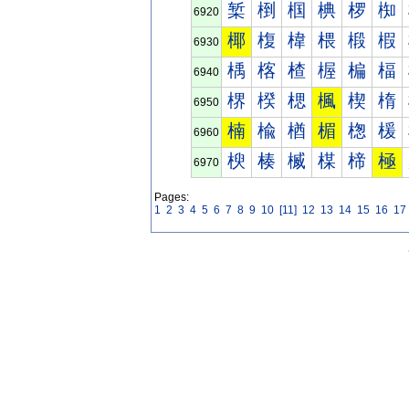
椠
椡
椢
椣
椤
椥
6920
椰
椱
椲
椳
椴
椵
6930
楀
楁
楂
楃
楄
楅
6940
楐
楑
楒
楓
楔
楕
6950
楠
楡
楢
楣
楤
楥
6960
楰
楱
楲
楳
楴
極
6970
Pages:
1
2
3
4
5
6
7
8
9
10
[11]
12
13
14
15
16
17