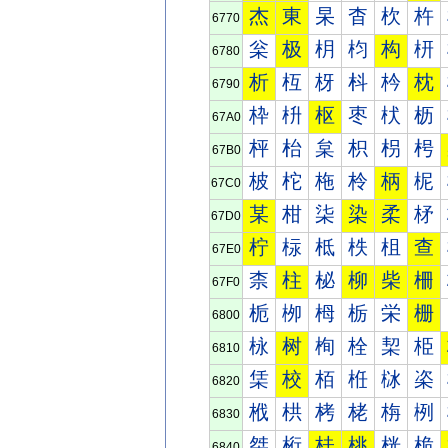
杰
東
杲
杳
杴
杵
6770
枀
极
枂
枃
构
枅
6780
析
枑
枒
枓
枔
枕
6790
枠
枡
枢
枣
枤
枥
67A0
枰
枱
枲
枳
枴
枵
67B0
柀
柁
柂
柃
柄
柅
67C0
某
柑
柒
染
柔
柕
67D0
柠
柡
柢
柣
柤
查
67E0
柰
柱
柲
柳
柴
柵
67F0
栀
栁
栂
栃
栄
栅
6800
栐
树
栒
栓
栔
栕
6810
栠
校
栢
栣
栤
栥
6820
栰
栱
栲
栳
栴
栵
6830
桀
桁
桂
桃
桄
桅
6840