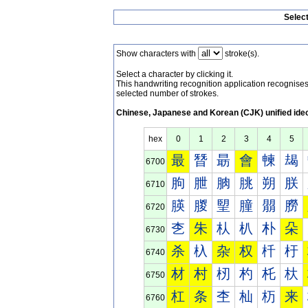
Selec
Show characters with
stroke(s).
Select a character by clicking it.
This handwriting recognition application recognis
selected number of strokes.
Chinese, Japanese and Korean (CJK) unified ide
hex
0
1
2
3
4
5
最
朁
朂
會
朄
朅
6700
朐
朑
朒
朓
朔
朕
6710
朠
朡
朢
朣
朤
朥
6720
朰
朱
朲
朳
朴
朵
6730
杀
杁
杂
权
杄
杅
6740
材
村
杒
杓
杔
杕
6750
杠
条
杢
杣
杤
来
6760