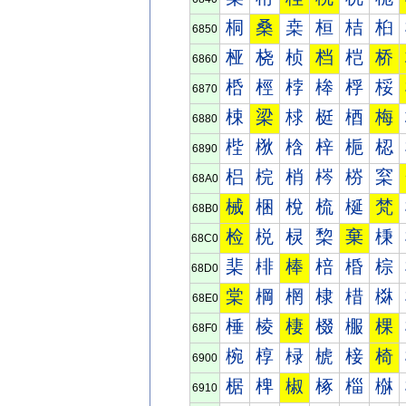
桐
桑
桒
桓
桔
桕
6850
桠
桡
桢
档
桤
桥
6860
桰
桱
桲
桳
桴
桵
6870
梀
梁
梂
梃
梄
梅
6880
梐
梑
梒
梓
梔
梕
6890
梠
梡
梢
梣
梤
梥
68A0
械
梱
梲
梳
梴
梵
68B0
检
棁
棂
棃
棄
棅
68C0
棐
棑
棒
棓
棔
棕
68D0
棠
棡
棢
棣
棤
棥
68E0
棰
棱
棲
棳
棴
棵
68F0
椀
椁
椂
椃
椄
椅
6900
椐
椑
椒
椓
椔
椕
6910