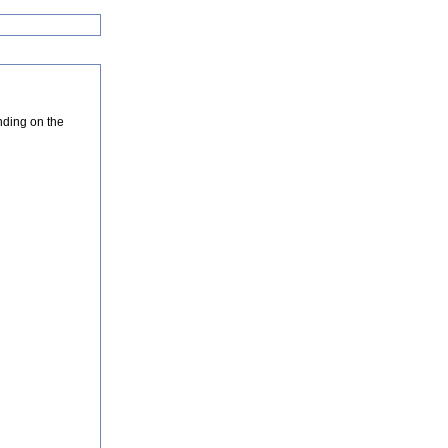
nding on the