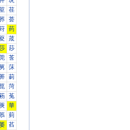
茾
茿
荎
荏
荞
荟
荮
药
荾
荿
莎
莏
莞
莟
莮
莯
莾
莿
菎
菏
菞
菟
菮
華
菾
菿
萎
萏