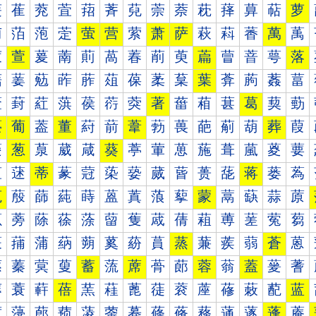
萐
萑
萒
萓
萔
萕
萖
萗
萘
萙
萚
萛
萜
萝
萠
萡
萢
萣
萤
营
萦
萧
萨
萩
萪
萫
萬
萭
萰
萱
萲
萳
萴
萵
萶
萷
萸
萹
萺
萻
萼
落
葀
葁
葂
葃
葄
葅
葆
葇
葈
葉
葊
葋
葌
葍
葐
葑
葒
葓
葔
葕
葖
著
葘
葙
葚
葛
葜
葝
葠
葡
葢
董
葤
葥
葦
葧
葨
葩
葪
葫
葬
葭
葰
葱
葲
葳
葴
葵
葶
葷
葸
葹
葺
葻
葼
葽
蒀
蒁
蒂
蒃
蒄
蒅
蒆
蒇
蒈
蒉
蒊
蒋
蒌
蒍
蒐
蒑
蒒
蒓
蒔
蒕
蒖
蒗
蒘
蒙
蒚
蒛
蒜
蒝
蒠
蒡
蒢
蒣
蒤
蒥
蒦
蒧
蒨
蒩
蒪
蒫
蒬
蒭
蒰
蒱
蒲
蒳
蒴
蒵
蒶
蒷
蒸
蒹
蒺
蒻
蒼
蒽
蓀
蓁
蓂
蓃
蓄
蓅
蓆
蓇
蓈
蓉
蓊
蓋
蓌
蓍
蓐
蓑
蓒
蓓
蓔
蓕
蓖
蓗
蓘
蓙
蓚
蓛
蓜
蓝
蓠
蓡
蓢
蓣
蓤
蓥
蓦
蓧
蓨
蓩
蓪
蓫
蓬
蓭