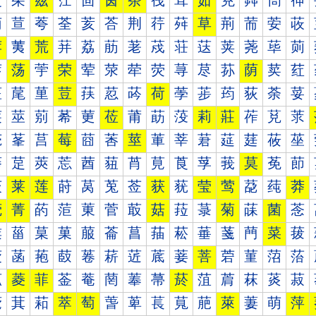
茰
茱
茲
茳
茴
茵
茶
茷
茸
茹
茺
茻
茼
茽
荀
荁
荂
荃
荄
荅
荆
荇
荈
草
荊
荋
荌
荍
荐
荑
荒
荓
荔
荕
荖
荗
荘
荙
荚
荛
荜
荝
荠
荡
荢
荣
荤
荥
荦
荧
荨
荩
荪
荫
荬
荭
荰
荱
荲
荳
荴
荵
荶
荷
荸
荹
荺
荻
荼
荽
莀
莁
莂
莃
莄
莅
莆
莇
莈
莉
莊
莋
莌
莍
莐
莑
莒
莓
莔
莕
莖
莗
莘
莙
莚
莛
莜
莝
莠
莡
莢
莣
莤
莥
莦
莧
莨
莩
莪
莫
莬
莭
莰
莱
莲
莳
莴
莵
莶
获
莸
莹
莺
莻
莼
莽
菀
菁
菂
菃
菄
菅
菆
菇
菈
菉
菊
菋
菌
菍
菐
菑
菒
菓
菔
菕
菖
菗
菘
菙
菚
菛
菜
菝
菠
菡
菢
菣
菤
菥
菦
菧
菨
菩
菪
菫
菬
菭
菰
菱
菲
菳
菴
菵
菶
菷
菸
菹
菺
菻
菼
菽
萀
萁
萂
萃
萄
萅
萆
萇
萈
萉
萊
萋
萌
萍