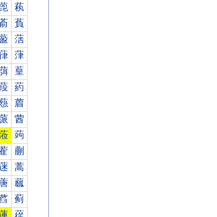
萞
萟
萮
萯
萾
萿
葎
葏
葞
葟
葮
葯
葾
葿
蒎
蒏
蒞
蒟
蒮
蒯
蒾
蒿
蓎
蓏
蓞
蓟
蓮
蓯