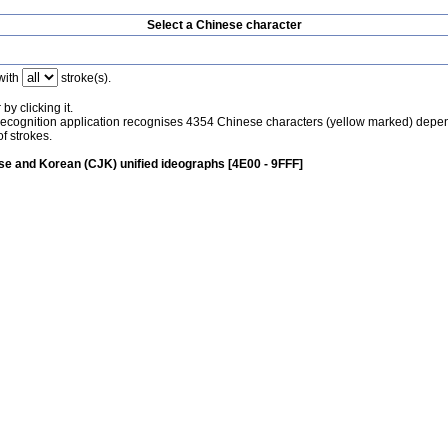
Select a Chinese character
with
stroke(s).
by clicking it.
recognition application recognises 4354 Chinese characters (yellow marked) depe
f strokes.
e and Korean (CJK) unified ideographs [4E00 - 9FFF]