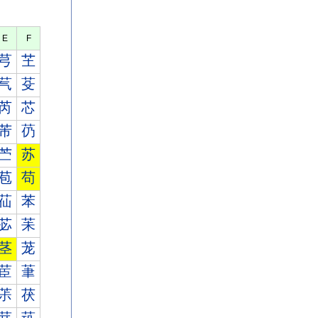
E
F
芎
芏
芞
芟
芮
芯
芾
芿
苎
苏
苞
苟
苮
苯
苾
苿
茎
茏
茞
茟
茮
茯