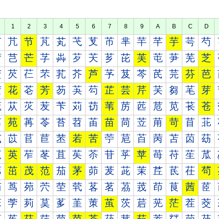
1
2
3
4
5
6
7
8
9
A
B
C
D
芀
芁
节
芃
芄
芅
芆
芇
芈
芉
芊
芋
芌
芍
芐
芑
芒
芓
芔
芕
芖
芗
芘
芙
芚
芛
芜
芝
芠
芡
芢
芣
芤
芥
芦
芧
芨
芩
芪
芫
芬
芭
芰
花
芲
芳
芴
芵
芶
芷
芸
芹
芺
芻
芼
芽
苀
苁
苂
苃
苄
苅
苆
苇
苈
苉
苊
苋
苌
苍
苐
苑
苒
苓
苔
苕
苖
苗
苘
苙
苚
苛
苜
苝
苠
苡
苢
苣
苤
若
苦
苧
苨
苩
苪
苫
苬
苭
苰
英
苲
苳
苴
苵
苶
苷
苸
苹
苺
苻
苼
苽
茀
茁
茂
范
茄
茅
茆
茇
茈
茉
茊
茋
茌
茍
茐
茑
茒
茓
茔
茕
茖
茗
茘
茙
茚
茛
茜
茝
茠
茡
茢
茣
茤
茥
茦
茧
茨
茩
茪
茫
茬
茭