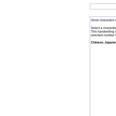
Show characters 
Select a character 
This handwriting 
selected number o
Chinese, Japanes